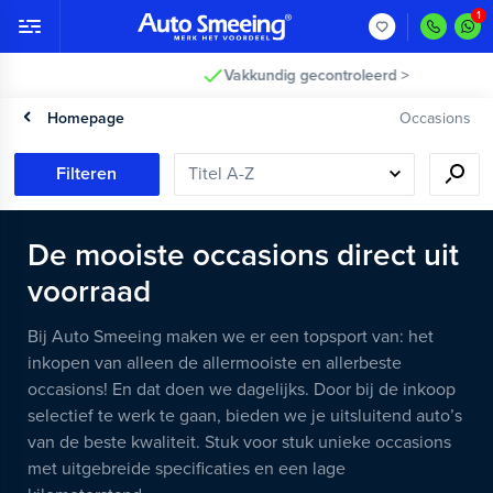
Vakkundig gecontroleerd >
Homepage
Occasions
Filteren
De mooiste occasions direct uit
voorraad
Bij Auto Smeeing maken we er een topsport van: het
inkopen van alleen de allermooiste en allerbeste
occasions! En dat doen we dagelijks. Door bij de inkoop
selectief te werk te gaan, bieden we je uitsluitend auto’s
van de beste kwaliteit. Stuk voor stuk unieke occasions
met uitgebreide specificaties en een lage