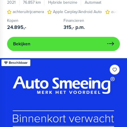
2021
76.857 km
Hybride benzine
Automaat
achteruitrijcamera
Apple Carplay/Android Auto
audio ins
Kopen
Financieren
24.895,-
315,-
p.m.
Bekijken
Beschikbaar