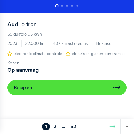
Audi
e-tron
55 quattro 95 kWh
2023
22.000 km
437 km actieradius
Elektrisch
electronic climate controle
elektrisch glazen panorama-dak
Kopen
Op aanvraag
Bekijken
1
2
...
52
Volgende