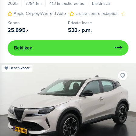
2025
7.784 km
413 km actieradius
Elektrisch
Apple Carplay/Android Auto
cruise control adaptief
LED
Kopen
Private lease
25.895,-
533,-
p.m.
Bekijken
Beschikbaar