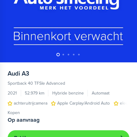
Audi
A3
Sportback 40 TFSIe Advanced
2021
52.979 km
Hybride benzine
Automaat
achteruitrijcamera
Apple Carplay/Android Auto
electroni
Kopen
Op aanvraag