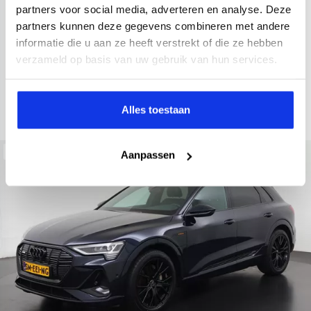
2022
34.998 km
437 km actieradius
Elektrisch
partners voor social media, adverteren en analyse. Deze
partners kunnen deze gegevens combineren met andere
electronic climate controle
elektrisch glazen panorama-dak
informatie die u aan ze heeft verstrekt of die ze hebben
Kopen
Private lease
verzameld op basis van uw gebruik van hun services.
36.895,-
793,-
p.m.
Bekijken
Alles toestaan
Beschikbaar
Aanpassen