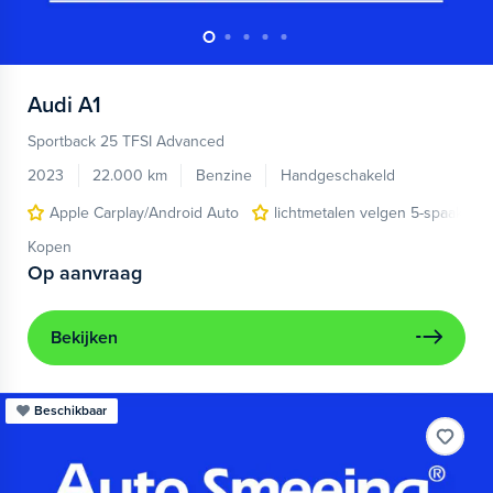
Audi
A1
Sportback 25 TFSI Advanced
2023
22.000 km
Benzine
Handgeschakeld
Apple Carplay/Android Auto
lichtmetalen velgen 5-spaaks 17
Kopen
Op aanvraag
Bekijken
Beschikbaar