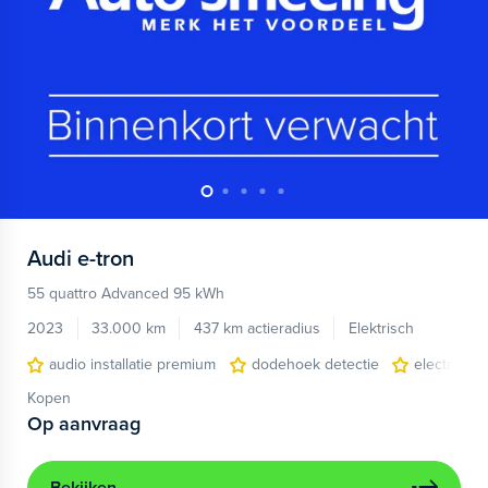
Audi
e-tron
55 quattro Advanced 95 kWh
2023
33.000 km
437 km actieradius
Elektrisch
audio installatie premium
dodehoek detectie
electronic 
Kopen
Op aanvraag