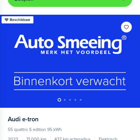
Beschikbaar
Audi
e-tron
55 quattro S edition 95 kWh
2023
71.000 km
437 km actieradius
Elektrisch