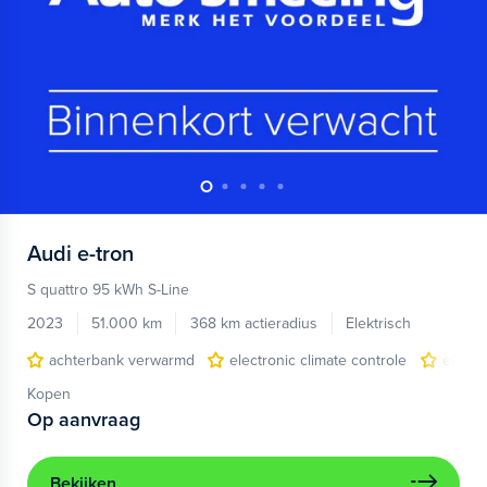
Audi
e-tron
S quattro 95 kWh S-Line
2023
51.000 km
368 km actieradius
Elektrisch
achterbank verwarmd
electronic climate controle
elektr
Kopen
Op aanvraag
Bekijken