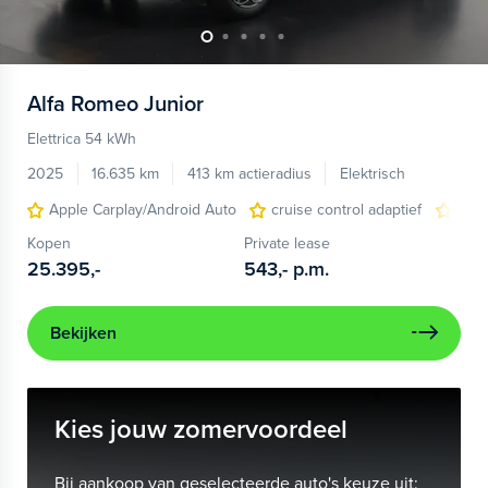
Alfa Romeo
Junior
Elettrica 54 kWh
2025
16.635 km
413 km actieradius
Elektrisch
Apple Carplay/Android Auto
cruise control adaptief
LED
Kopen
Private lease
25.395,-
543,-
p.m.
Bekijken
Kies jouw zomervoordeel
Bij aankoop van geselecteerde auto's keuze uit: