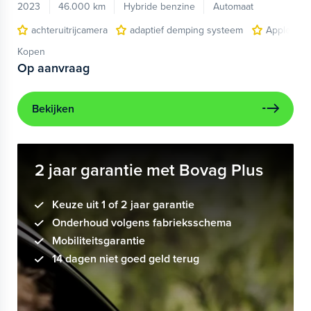
2023
46.000 km
Hybride benzine
Automaat
achteruitrijcamera
adaptief demping systeem
Apple Car
Kopen
Op aanvraag
Bekijken
2 jaar garantie met Bovag Plus
Keuze uit 1 of 2 jaar garantie
Onderhoud volgens fabrieksschema
Mobiliteitsgarantie
14 dagen niet goed geld terug