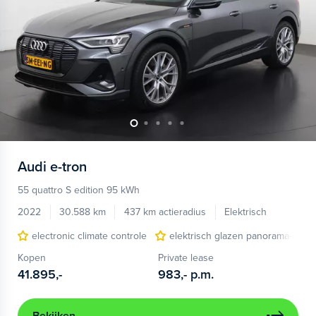
Audi
e-tron
55 quattro S edition 95 kWh
2022
30.588 km
437 km actieradius
Elektrisch
electronic climate controle
elektrisch glazen panorama-dak
Kopen
Private lease
41.895,-
983,-
p.m.
Bekijken