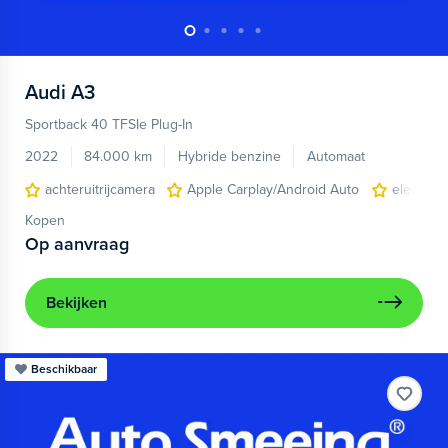
Audi
A3
Sportback 40 TFSIe Plug-In
2022
84.000 km
Hybride benzine
Automaat
achteruitrijcamera
Apple Carplay/Android Auto
electroni
Kopen
Op aanvraag
Bekijken
Beschikbaar