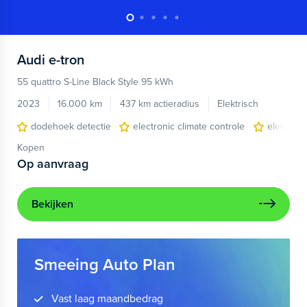
Audi
e-tron
55 quattro S-Line Black Style 95 kWh
2023
16.000 km
437 km actieradius
Elektrisch
dodehoek detectie
electronic climate controle
elektris
Kopen
Op aanvraag
Bekijken
Smeeing Auto Plan
Vast laag maandbedrag