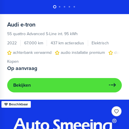
Audi
e-tron
55 quattro Advanced S-Line int. 95 kWh
2022
67.000 km
437 km actieradius
Elektrisch
achterbank verwarmd
audio installatie premium
dodehoe
Kopen
Op aanvraag
Bekijken
Beschikbaar