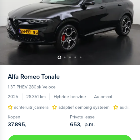
Alfa Romeo
Tonale
1.3T PHEV 280pk Veloce
2025
26.351 km
Hybride benzine
Automaat
achteruitrijcamera
adaptief demping systeem
audio inst
Kopen
Private lease
37.895,-
653,-
p.m.