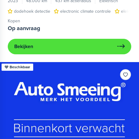
2023
48.000 km
437 km actieradius
Elektrisch
dodehoek detectie
electronic climate controle
elektris
Kopen
Op aanvraag
Bekijken
Beschikbaar