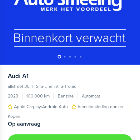
Audi
A1
allstreet 30 TFSI S-Line int. S-Tronic
2023
100.000 km
Benzine
Automaat
Apple Carplay/Android Auto
hemelbekleding donker
lic
Kopen
Op aanvraag