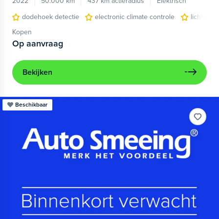
2022
50.000 km
437 km actieradius
Elektrisch
dodehoek detectie
electronic climate controle
lichtmeta
Kopen
Op aanvraag
Bekijken
Beschikbaar