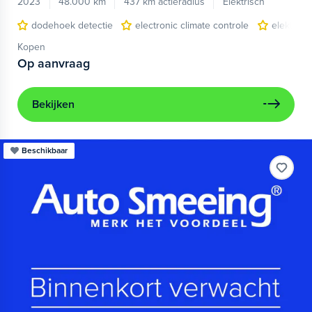
2023
48.000 km
437 km actieradius
Elektrisch
dodehoek detectie
electronic climate controle
elektris
Kopen
Op aanvraag
Bekijken
Beschikbaar