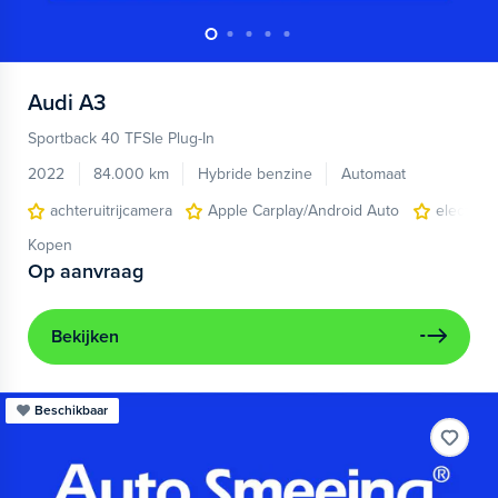
Audi
A3
Sportback 40 TFSIe Plug-In
2022
84.000 km
Hybride benzine
Automaat
achteruitrijcamera
Apple Carplay/Android Auto
electroni
Kopen
Op aanvraag
Bekijken
Beschikbaar