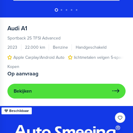
Audi
A1
Sportback 25 TFSI Advanced
2023
22.000 km
Benzine
Handgeschakeld
Apple Carplay/Android Auto
lichtmetalen velgen 5-spaaks 17
Kopen
Op aanvraag
Bekijken
Beschikbaar