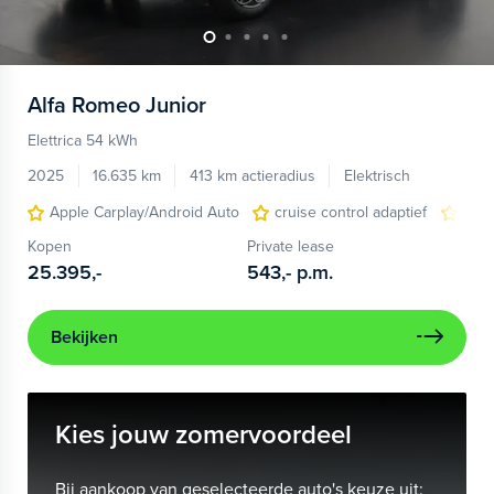
Alfa Romeo
Junior
Elettrica 54 kWh
2025
16.635 km
413 km actieradius
Elektrisch
Apple Carplay/Android Auto
cruise control adaptief
LED
Kopen
Private lease
25.395,-
543,-
p.m.
Bekijken
Kies jouw zomervoordeel
Bij aankoop van geselecteerde auto's keuze uit: