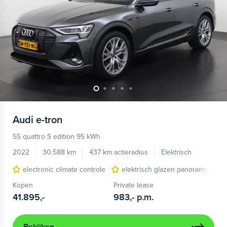
Audi
e-tron
55 quattro S edition 95 kWh
2022
30.588 km
437 km actieradius
Elektrisch
electronic climate controle
elektrisch glazen panorama-dak
Kopen
Private lease
41.895,-
983,-
p.m.
Bekijken