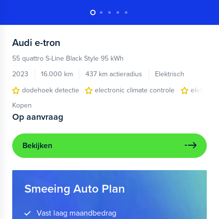
Audi
e-tron
55 quattro S-Line Black Style 95 kWh
2023
16.000 km
437 km actieradius
Elektrisch
dodehoek detectie
electronic climate controle
elektris
Kopen
Op aanvraag
Bekijken
Smeeing Auto Plan
Vast laag maandbedrag