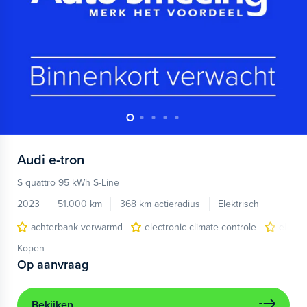
Audi
e-tron
S quattro 95 kWh S-Line
2023
51.000 km
368 km actieradius
Elektrisch
achterbank verwarmd
electronic climate controle
elektr
Kopen
Op aanvraag
Bekijken