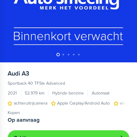
Audi
A3
Sportback 40 TFSIe Advanced
2021
52.979 km
Hybride benzine
Automaat
achteruitrijcamera
Apple Carplay/Android Auto
electroni
Kopen
Op aanvraag