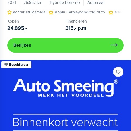
2021
76.857 km
Hybride benzine
Automaat
achteruitrijcamera
Apple Carplay/Android Auto
audio ins
Kopen
Financieren
24.895,-
315,-
p.m.
Bekijken
Beschikbaar