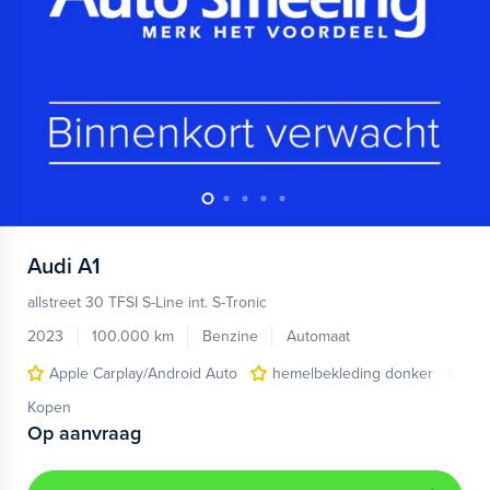
Audi
A1
allstreet 30 TFSI S-Line int. S-Tronic
2023
100.000 km
Benzine
Automaat
Apple Carplay/Android Auto
hemelbekleding donker
lic
Kopen
Op aanvraag