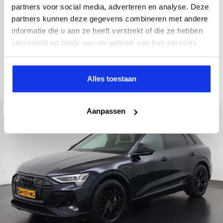
2022
34.998 km
437 km actieradius
Elektrisch
partners voor social media, adverteren en analyse. Deze
partners kunnen deze gegevens combineren met andere
electronic climate controle
elektrisch glazen panorama-dak
informatie die u aan ze heeft verstrekt of die ze hebben
Kopen
Private lease
verzameld op basis van uw gebruik van hun services.
36.895,-
793,-
p.m.
Bekijken
Alles toestaan
Beschikbaar
Aanpassen