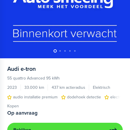
Audi
e-tron
55 quattro Advanced 95 kWh
2023
33.000 km
437 km actieradius
Elektrisch
audio installatie premium
dodehoek detectie
electronic 
Kopen
Op aanvraag