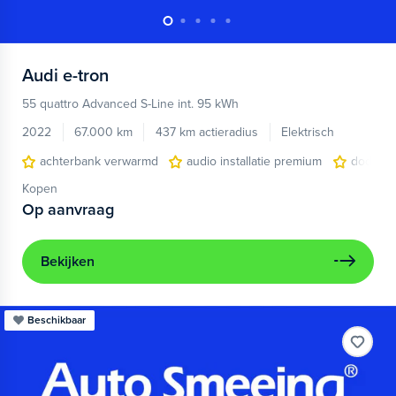
Audi
e-tron
55 quattro Advanced S-Line int. 95 kWh
2022
67.000 km
437 km actieradius
Elektrisch
achterbank verwarmd
audio installatie premium
dodehoe
Kopen
Op aanvraag
Bekijken
Beschikbaar