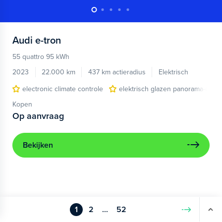
Audi
e-tron
55 quattro 95 kWh
2023
22.000 km
437 km actieradius
Elektrisch
electronic climate controle
elektrisch glazen panorama-dak
Kopen
Op aanvraag
Bekijken
1
2
...
52
Volgende