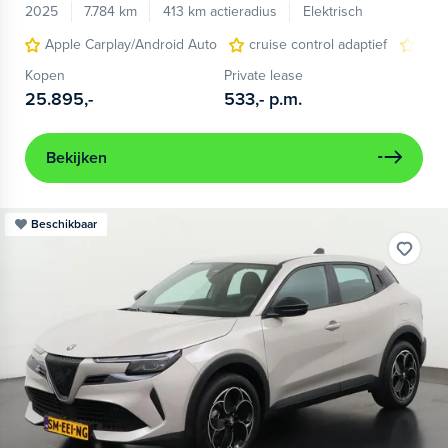
2025
7.784 km
413 km actieradius
Elektrisch
Apple Carplay/Android Auto
cruise control adaptief
LED
Kopen
Private lease
25.895,-
533,-
p.m.
Bekijken
Beschikbaar