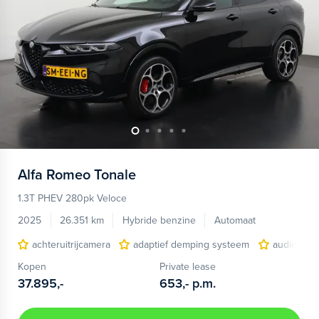
Alfa Romeo
Tonale
1.3T PHEV 280pk Veloce
2025
26.351 km
Hybride benzine
Automaat
achteruitrijcamera
adaptief demping systeem
audio inst
Kopen
Private lease
37.895,-
653,-
p.m.