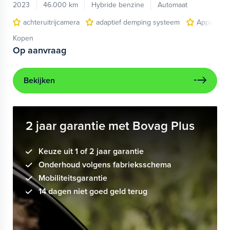
2023
46.000 km
Hybride benzine
Automaat
achteruitrijcamera
adaptief demping systeem
Apple Car
Kopen
Op aanvraag
Bekijken
2 jaar garantie met Bovag Plus
Keuze uit 1 of 2 jaar garantie
Onderhoud volgens fabrieksschema
Mobiliteitsgarantie
14 dagen niet goed geld terug