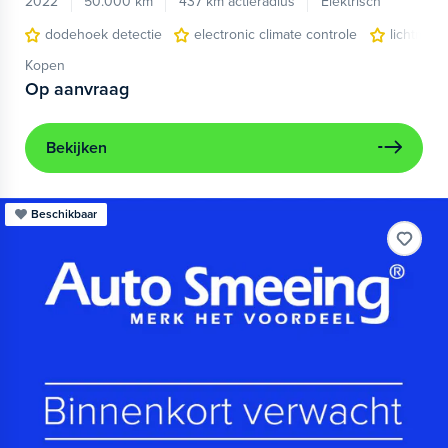
2022
50.000 km
437 km actieradius
Elektrisch
dodehoek detectie
electronic climate controle
lichtmeta
Kopen
Op aanvraag
Bekijken
Beschikbaar