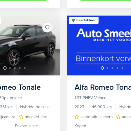
Beschikbaar
Romeo
Tonale
Alfa Romeo
Tona
80pk Veloce
1.3T PHEV Veloce
.351 km
Hybride benzine
Automaat
2023
46.000 km
Hybri
rijcamera
adaptief demping systeem
achteruitrijcamera
audio installatie premium
adap
Private lease
Kopen