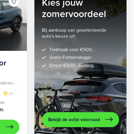
Kies jouw
zomervoordeel
Bij aankoop van geselecteerde
auto's keuze uit:
Trekhaak voor €500,-
Gratis Fietsendrager
or
Direct €500,- korting
ctieradius
Elektrisch
lichtmetalen velgen 5-spaaks 18"
cruise control adaptief
LED koplampen
volledig digitaal instrumentenpane
lichtmetalen velge
ase
m.
Bekijk de actie voorraad