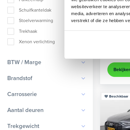
Audi
A
websiteverkeer te analyseren
Schuifkanteldak
media, adverteren en analys
Sportback 4
Stoelverwarming
verstrekt of die ze hebben v
2021
35.
Trekhaak
Apple Ca
Xenon verlichting
Kopen
25.895,-
BTW / Marge
Bekijke
BTW
Brandstof
Marge
Benzine
Carrosserie
Beschikbaar
Diesel
Bestelauto
9
Aantal deuren
Elektrisch
Cabriolet
9
Hybride benzine
0
Trekgewicht
Chassis cabine
1