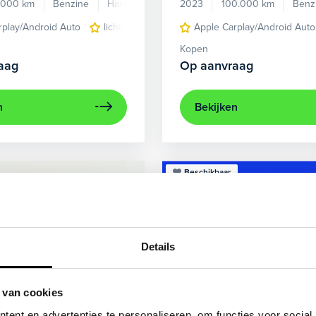
.000 km
Benzine
Handgeschakeld
2023
100.000 km
Benz
rplay/Android Auto
lichtmetalen velgen 5-spaaks 17"
Apple Carplay/Android Auto
voorstoel
Kopen
aag
Op aanvraag
n
Bekijken
Beschikbaar
Details
 van cookies
ent en advertenties te personaliseren, om functies voor social