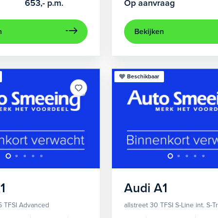
653,-
p.m.
Op aanvraag
n
Bekijken
Beschikbaar
1
Audi
A1
5 TFSI Advanced
allstreet 30 TFSI S-Line int. S-T