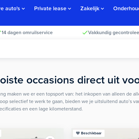
e auto's
Private lease
Zakelijk
Onderhou
14 dagen omruilservice
Vakkundig gecontrolee
iste occasions direct uit vo
ng maken we er een topsport van: het inkopen van alleen de alle
koop selectief te werk te gaan, bieden we je uitsluitend auto’s v
ecificaties en een lage kilometerstand.
Beschikbaar