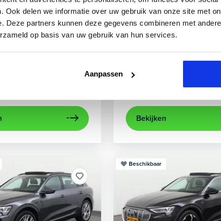
3
Audi
A3
. Ook delen we informatie over uw gebruik van onze site met on
e. Deze partners kunnen deze gegevens combineren met andere i
0 TFSIe Advanced
Sportback 40 TFSIe Plug-In
erzameld op basis van uw gebruik van hun services.
841 km
Hybride benzine
Automaat
2022
84.000 km
Hybri
rplay/Android Auto
electronic climate controle
achteruitrijcamera
lichtmetalen velg
Appl
Aanpassen
Private lease
Kopen
563,-
p.m.
Op aanvraag
n
Bekijken
Beschikbaar