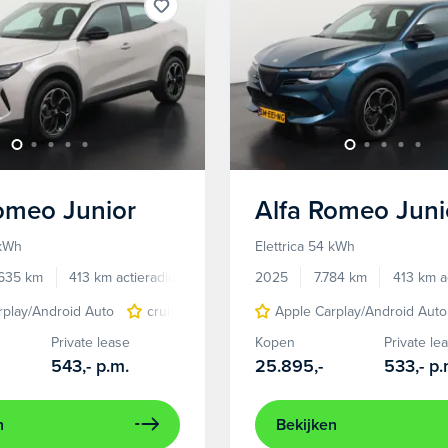
Romeo
Junior
Alfa Romeo
Juni
 kWh
Elettrica 54 kWh
.635 km
413 km actieradius
Elektrisch
2025
7.784 km
413 km a
rplay/Android Auto
cruise control adaptief
Apple Carplay/Android Auto
LED koplampen
Private lease
Kopen
Private le
543,-
p.m.
25.895,-
533,-
p.
n
Bekijken