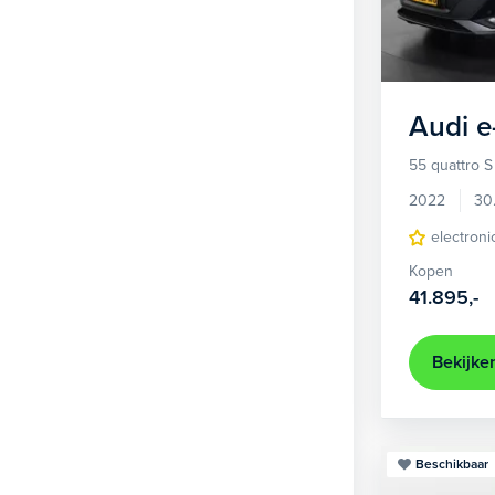
1
Hatchback
381
2
MPV
22
3
Overig
2
Audi
e
4
Personenbus
2
55 quattro S
5
SUV
499
2022
30
6
Sedan
electroni
18
Kopen
Stationwagon
97
41.895,-
Terreinwagen
1
Trike
1
Bekijke
Beschikbaar