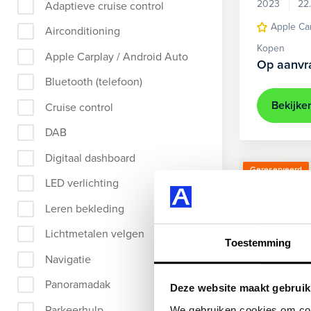
2023
22
Adaptieve cruise control
Apple Ca
Airconditioning
Kopen
Apple Carplay / Android Auto
Op aanvr
Bluetooth (telefoon)
Bekijke
Cruise control
DAB
Digitaal dashboard
Gereserveerd
LED verlichting
Leren bekleding
Lichtmetalen velgen
Toestemming
Navigatie
Panoramadak
Deze website maakt gebruik
Parkeerhulp
We gebruiken cookies om cont