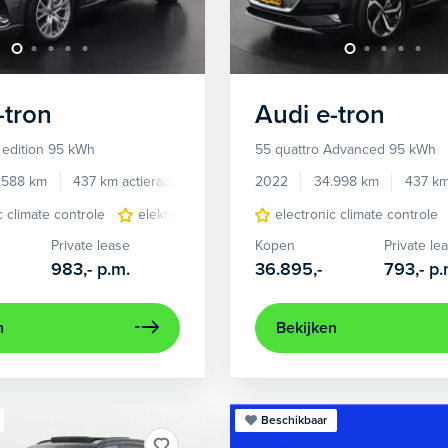
-tron
Audi
e-tron
 edition 95 kWh
55 quattro Advanced 95 kWh
.588 km
437 km actieradius
Elektrisch
2022
34.998 km
437 km
c climate controle
elektrisch glazen panorama-dak
electronic climate controle
lederen/stof
Private lease
Kopen
Private le
983,-
p.m.
36.895,-
793,-
p.
n
Bekijken
Beschikbaar