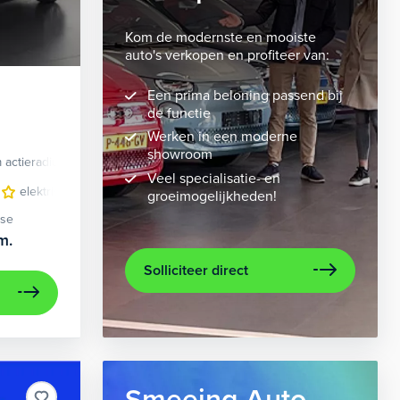
Kom de modernste en mooiste
auto's verkopen en profiteer van:
Een prima beloning passend bij
de functie
Werken in een moderne
showroom
 actieradius
Elektrisch
Veel specialisatie- en
 bekleding
elektrisch glazen panorama-dak
lichtmetalen velgen 10-spaaks 21"
lederen bekleding
metaalkleur
lichtmet
na
groeimogelijkheden!
ase
m.
Solliciteer direct