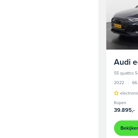
Audi
e
55 quattro S
2022
66
electroni
Kopen
39.895,-
Bekijke