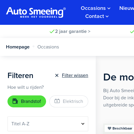
Occasions
Nieuw
Contact
2 jaar garantie >
Homepage
Occasions
Filteren
De moo
Filter wissen
Hoe wilt u rijden?
Bij Auto Smeei
Door bij de in
Brandstof
Elektrisch
uitgebreide sp
Beschikbaar