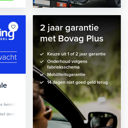
2 jaar garantie
met Bovag Plus
Keuze uit 1 of 2 jaar garantie
Onderhoud volgens
fabrieksschema
Mobiliteitsgarantie
14 dagen niet goed geld terug
le
de benzine
Automaat
tief demping systeem
cruise control adaptief
Apple Carplay/Android Auto
dodehoek detectie
elektrisch glaze
audio instal