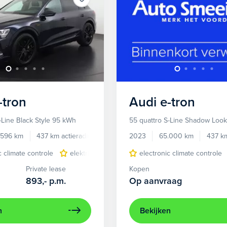
-tron
Audi
e-tron
-Line Black Style 95 kWh
55 quattro S-Line Shadow Loo
.596 km
437 km actieradius
Elektrisch
2023
65.000 km
437 km
c climate controle
elektrisch glazen panorama-dak
electronic climate controle
lichtmetalen 
Private lease
Kopen
893,-
p.m.
Op aanvraag
n
Bekijken