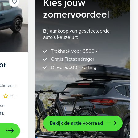
Kies jouw
zomervoordeel
Bij aankoop van geselecteerde
auto's keuze uit:
Trekhaak voor €500,-
Gratis Fietsendrager
or
Direct €500,- korting
ctieradius
Elektrisch
lichtmetalen velgen 5-spaaks 18"
cruise control adaptief
LED koplampen
volledig digitaal instrumentenpane
lichtmetalen velge
ase
m.
Bekijk de actie voorraad