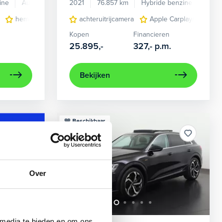
ine
Automaat
2021
76.857 km
Hybride benzine
Auto
en verwarmd
hemelbekleding donker
achteruitrijcamera
lichtmetalen velgen 7-spaaks 17"
Apple Carplay/Android
Kopen
Financieren
25.895,-
327,-
p.m.
Bekijken
Beschikbaar
Over
 media te bieden en om ons