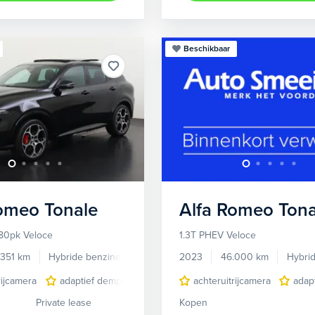
Beschikbaar
Romeo
Tonale
Alfa Romeo
Tona
80pk Veloce
1.3T PHEV Veloce
.351 km
Hybride benzine
Automaat
2023
46.000 km
Hybri
rijcamera
adaptief demping systeem
achteruitrijcamera
audio installatie premium
adap
Private lease
Kopen