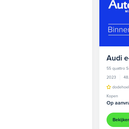
Audi
e
55 quattro S
2023
48
dodehoek
Kopen
Op aanvr
Bekijke