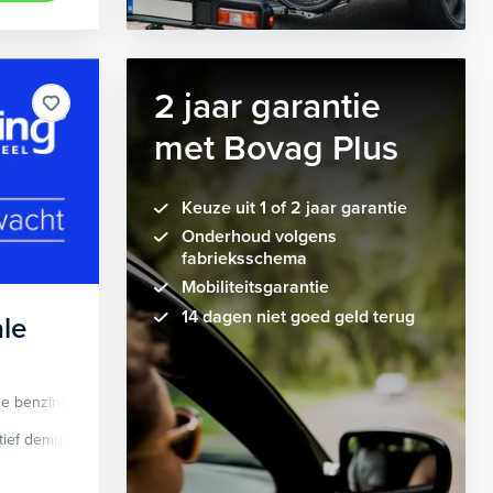
2 jaar garantie
met Bovag Plus
Keuze uit 1 of 2 jaar garantie
Onderhoud volgens
fabrieksschema
Mobiliteitsgarantie
14 dagen niet goed geld terug
le
de benzine
Automaat
tief demping systeem
cruise control adaptief
Apple Carplay/Android Auto
dodehoek detectie
elektrisch glaze
audio instal