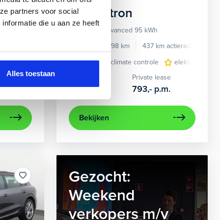
Audi
e-tron
ze partners voor social
nformatie die u aan ze heeft
55 quattro Advanced 95 kWh
e benzine
Automaat
2022
34.998 km
437 km actieradius
El
e
e Carplay/Android Auto
elektrisch glazen panorama-dak
electronic climate controle
electronic climate controle
lederen bekleding
elektrisch gla
lichtmetalen
navig
Alles toestaan
Kopen
Private lease
36.895,-
793,-
p.m.
Bekijken
Gezocht:
Weekend
verkopers m/v