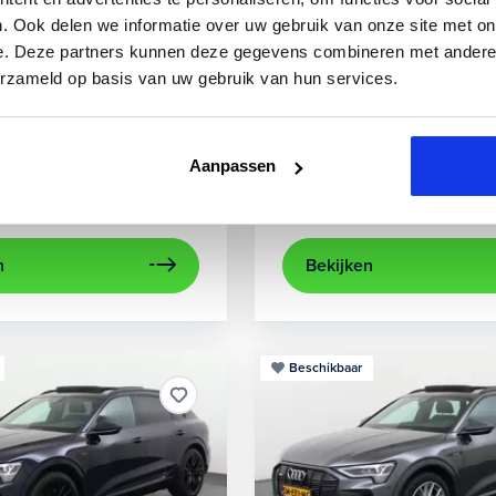
3
Audi
A3
. Ook delen we informatie over uw gebruik van onze site met on
e. Deze partners kunnen deze gegevens combineren met andere i
 TFSIe Plug-In
Sportback 40 TFSIe Advanced
erzameld op basis van uw gebruik van hun services.
.000 km
Hybride benzine
Automaat
2021
52.979 km
Hybrid
rijcamera
Apple Carplay/Android Auto
achteruitrijcamera
electronic climate control
Appl
Aanpassen
Kopen
aag
Op aanvraag
n
Bekijken
Beschikbaar