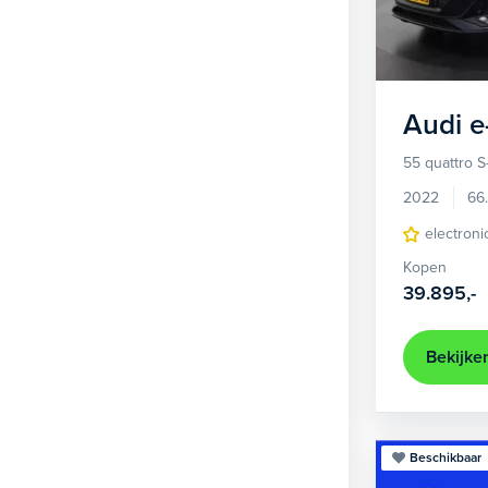
1
Hatchback
377
2
MPV
21
3
Overig
2
Audi
e
4
Personenbus
2
55 quattro S
5
SUV
505
2022
66
6
Sedan
electroni
18
Kopen
Stationwagon
101
39.895,-
Terreinwagen
1
Trike
1
Bekijke
Beschikbaar