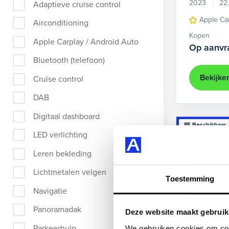
2023
22
Adaptieve cruise control
Apple Ca
Airconditioning
Kopen
Apple Carplay / Android Auto
Op aanvr
Bluetooth (telefoon)
Bekijke
Cruise control
DAB
Digitaal dashboard
Beschikbaar
LED verlichting
Leren bekleding
Lichtmetalen velgen
Toestemming
Navigatie
Panoramadak
Deze website maakt gebruik
Parkeerhulp
We gebruiken cookies om cont