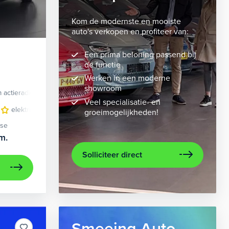
Kom de modernste en mooiste
auto's verkopen en profiteer van:
Een prima beloning passend bij
de functie
Werken in een moderne
showroom
 actieradius
Elektrisch
Veel specialisatie- en
velgen 10-spaaks 21"
elektrisch glazen panorama-dak
luxe lederen bekleding
lederen/stof bekleding
metaalkleur
lic
n
groeimogelijkheden!
ase
m.
Solliciteer direct