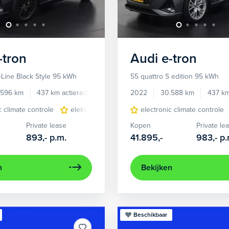
-tron
Audi
e-tron
-Line Black Style 95 kWh
55 quattro S edition 95 kWh
.596 km
437 km actieradius
Elektrisch
2022
30.588 km
437 km
c climate controle
elektrisch glazen panorama-dak
electronic climate controle
lichtmetalen 
Private lease
Kopen
Private le
893,-
p.m.
41.895,-
983,-
p.
n
Bekijken
Beschikbaar