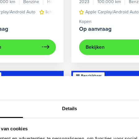
.000 km
Benzine
Handgeschakeld
2023
100.000 km
Benz
rplay/Android Auto
lichtmetalen velgen 5-spaaks 17"
Apple Carplay/Android Auto
voorstoel
Kopen
aag
Op aanvraag
n
Bekijken
Beschikbaar
Details
 van cookies
ent en advertenties te personaliseren, om functies voor social