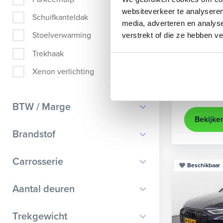
Audi
A
websiteverkeer te analyseren
Schuifkanteldak
media, adverteren en analys
Sportback 40
Stoelverwarming
verstrekt of die ze hebben v
2022
84
Trekhaak
achteruit
Xenon verlichting
Kopen
Op aanvr
BTW / Marge
Bekijke
BTW
Brandstof
Marge
Benzine
Carrosserie
Beschikbaar
Diesel
Bestelauto
9
Aantal deuren
Elektrisch
Cabriolet
9
Hybride benzine
0
Trekgewicht
Chassis cabine
1