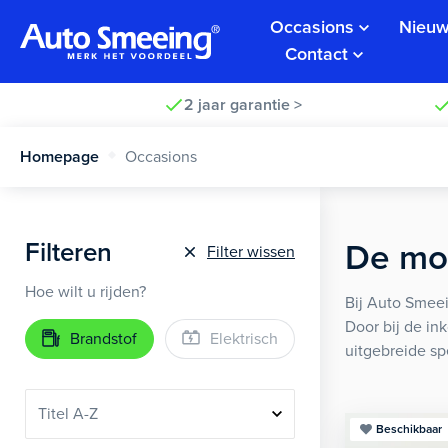
Occasions
Nieuw
Contact
2 jaar garantie >
Homepage
Occasions
Filteren
De moo
Filter wissen
Hoe wilt u rijden?
Bij Auto Smeei
Door bij de in
Brandstof
Elektrisch
uitgebreide sp
Beschikbaar