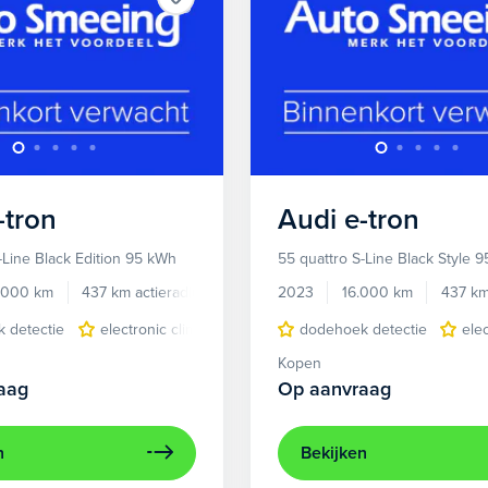
-tron
Audi
e-tron
-Line Black Edition 95 kWh
55 quattro S-Line Black Style 
.000 km
437 km actieradius
Elektrisch
2023
16.000 km
437 km
 detectie
electronic climate controle
dodehoek detectie
elektrisch glazen panora
ele
Kopen
aag
Op aanvraag
n
Bekijken