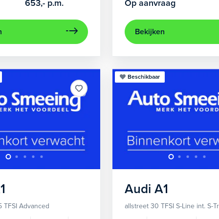
653,-
p.m.
Op aanvraag
n
Bekijken
Beschikbaar
1
Audi
A1
5 TFSI Advanced
allstreet 30 TFSI S-Line int. S-T