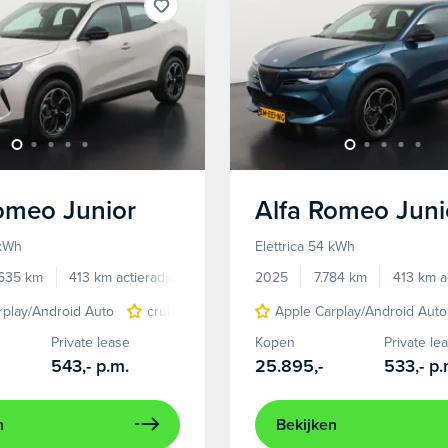
Romeo
Junior
Alfa Romeo
Juni
 kWh
Elettrica 54 kWh
.635 km
413 km actieradius
Elektrisch
2025
7.784 km
413 km a
rplay/Android Auto
cruise control adaptief
Apple Carplay/Android Auto
LED koplampen
Private lease
Kopen
Private le
543,-
p.m.
25.895,-
533,-
p.
n
Bekijken