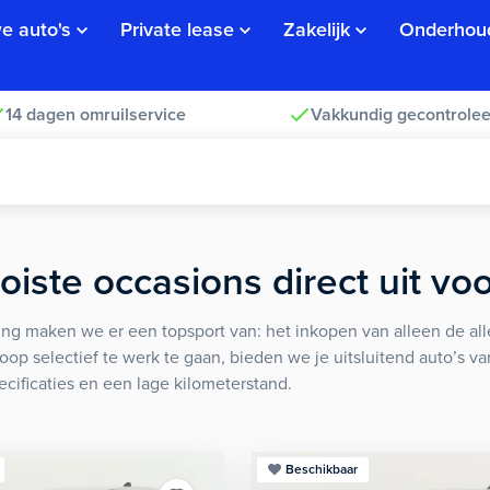
e auto's
Private lease
Zakelijk
Onderhou
14 dagen omruilservice
Vakkundig gecontrolee
iste occasions direct uit vo
ng maken we er een topsport van: het inkopen van alleen de alle
koop selectief te werk te gaan, bieden we je uitsluitend auto’s v
ecificaties en een lage kilometerstand.
Beschikbaar