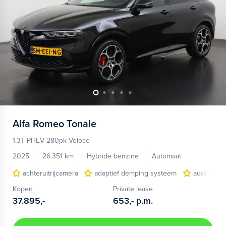
Alfa Romeo
Tonale
1.3T PHEV 280pk Veloce
2025
26.351 km
Hybride benzine
Automaat
achteruitrijcamera
adaptief demping systeem
audio inst
Kopen
Private lease
37.895,-
653,-
p.m.