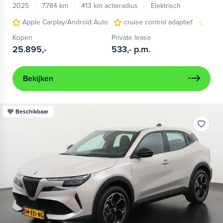
2025
7.784 km
413 km actieradius
Elektrisch
Apple Carplay/Android Auto
cruise control adaptief
LED
Kopen
Private lease
25.895,-
533,-
p.m.
Bekijken
Beschikbaar