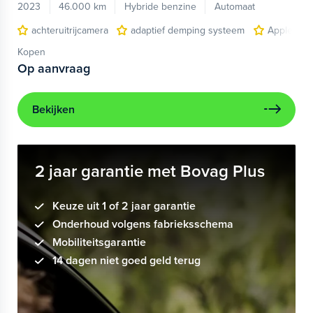
2023
46.000 km
Hybride benzine
Automaat
achteruitrijcamera
adaptief demping systeem
Apple Car
Kopen
Op aanvraag
Bekijken
2 jaar garantie met Bovag Plus
Keuze uit 1 of 2 jaar garantie
Onderhoud volgens fabrieksschema
Mobiliteitsgarantie
14 dagen niet goed geld terug