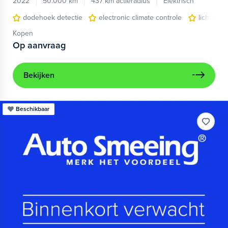
2022
50.000 km
437 km actieradius
Elektrisch
dodehoek detectie
electronic climate controle
lichtmeta
Kopen
Op aanvraag
Bekijken
Beschikbaar