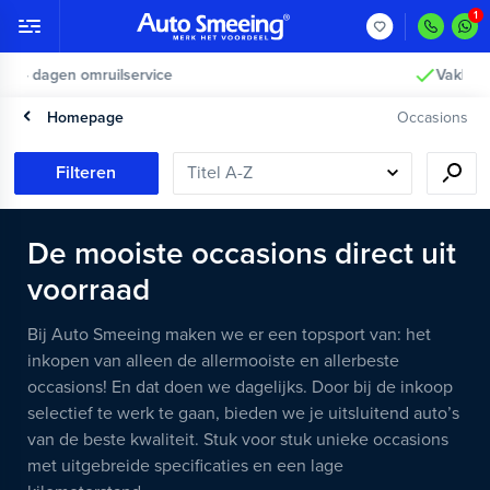
Vakkundig gecontroleerd >
Homepage
Occasions
Filteren
De mooiste occasions direct uit
voorraad
Bij Auto Smeeing maken we er een topsport van: het
inkopen van alleen de allermooiste en allerbeste
occasions! En dat doen we dagelijks. Door bij de inkoop
selectief te werk te gaan, bieden we je uitsluitend auto’s
van de beste kwaliteit. Stuk voor stuk unieke occasions
met uitgebreide specificaties en een lage