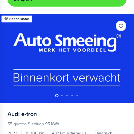
Beschikbaar
Audi
e-tron
55 quattro S edition 95 kWh
2023
71.000 km
437 km actieradius
Elektrisch