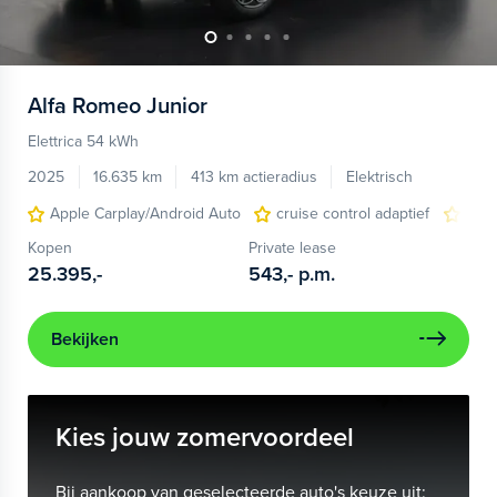
Alfa Romeo
Junior
Elettrica 54 kWh
2025
16.635 km
413 km actieradius
Elektrisch
Apple Carplay/Android Auto
cruise control adaptief
LED
Kopen
Private lease
25.395,-
543,-
p.m.
Bekijken
Kies jouw zomervoordeel
Bij aankoop van geselecteerde auto's keuze uit: