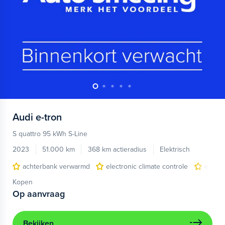
Audi
e-tron
S quattro 95 kWh S-Line
2023
51.000 km
368 km actieradius
Elektrisch
achterbank verwarmd
electronic climate controle
elektr
Kopen
Op aanvraag
Bekijken