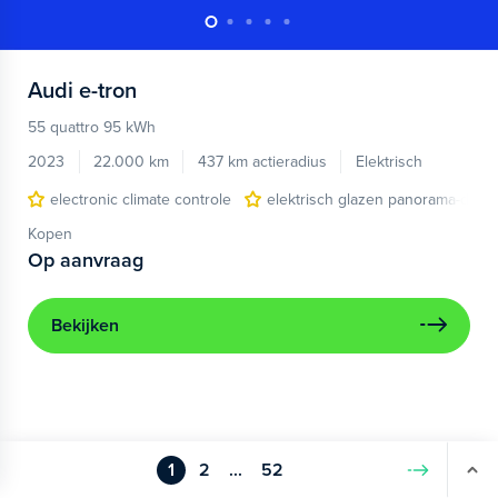
Audi
e-tron
55 quattro 95 kWh
2023
22.000 km
437 km actieradius
Elektrisch
electronic climate controle
elektrisch glazen panorama-dak
Kopen
Op aanvraag
Bekijken
1
2
...
52
Volgende