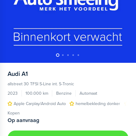
Audi
A1
allstreet 30 TFSI S-Line int. S-Tronic
2023
100.000 km
Benzine
Automaat
Apple Carplay/Android Auto
hemelbekleding donker
lic
Kopen
Op aanvraag