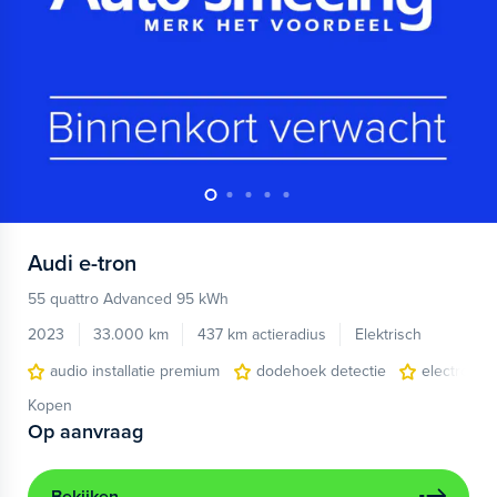
Audi
e-tron
55 quattro Advanced 95 kWh
2023
33.000 km
437 km actieradius
Elektrisch
audio installatie premium
dodehoek detectie
electronic 
Kopen
Op aanvraag