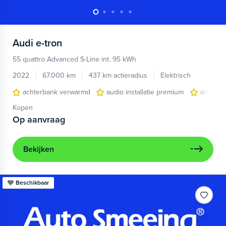
Audi
e-tron
55 quattro Advanced S-Line int. 95 kWh
2022
67.000 km
437 km actieradius
Elektrisch
achterbank verwarmd
audio installatie premium
dodehoe
Kopen
Op aanvraag
Bekijken
Beschikbaar