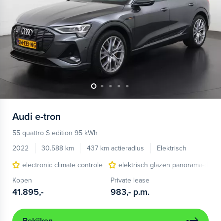
Audi
e-tron
55 quattro S edition 95 kWh
2022
30.588 km
437 km actieradius
Elektrisch
electronic climate controle
elektrisch glazen panorama-dak
Kopen
Private lease
41.895,-
983,-
p.m.
Bekijken