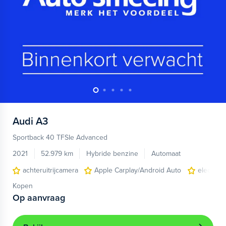
Audi
A3
Sportback 40 TFSIe Advanced
2021
52.979 km
Hybride benzine
Automaat
achteruitrijcamera
Apple Carplay/Android Auto
electroni
Kopen
Op aanvraag