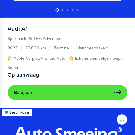
Audi
A1
Sportback 25 TFSI Advanced
2023
22.000 km
Benzine
Handgeschakeld
Apple Carplay/Android Auto
lichtmetalen velgen 5-spaaks 17
Kopen
Op aanvraag
Bekijken
Beschikbaar