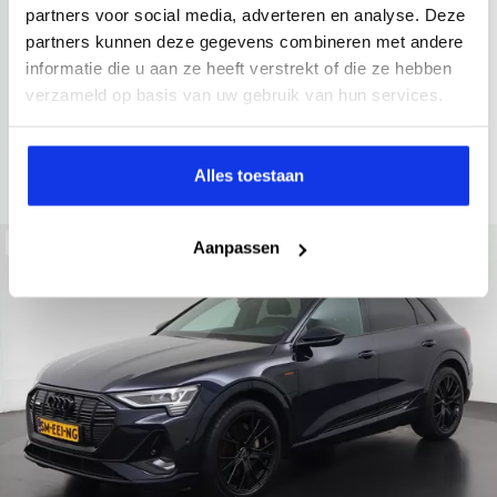
2022
34.998 km
437 km actieradius
Elektrisch
partners voor social media, adverteren en analyse. Deze
partners kunnen deze gegevens combineren met andere
electronic climate controle
elektrisch glazen panorama-dak
informatie die u aan ze heeft verstrekt of die ze hebben
Kopen
Private lease
verzameld op basis van uw gebruik van hun services.
36.895,-
793,-
p.m.
Bekijken
Alles toestaan
Beschikbaar
Aanpassen