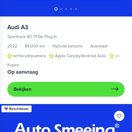
Audi
A3
Sportback 40 TFSIe Plug-In
2022
84.000 km
Hybride benzine
Automaat
achteruitrijcamera
Apple Carplay/Android Auto
electroni
Kopen
Op aanvraag
Bekijken
Beschikbaar