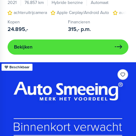
2021
76.857 km
Hybride benzine
Automaat
achteruitrijcamera
Apple Carplay/Android Auto
audio ins
Kopen
Financieren
24.895,-
315,-
p.m.
Bekijken
Beschikbaar