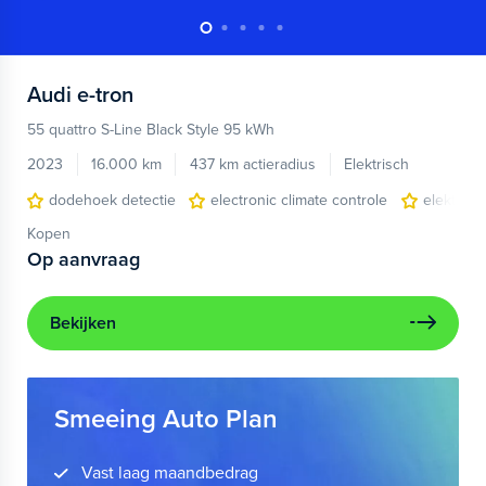
Audi
e-tron
55 quattro S-Line Black Style 95 kWh
2023
16.000 km
437 km actieradius
Elektrisch
dodehoek detectie
electronic climate controle
elektris
Kopen
Op aanvraag
Bekijken
Smeeing Auto Plan
Vast laag maandbedrag