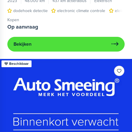
2023
48.000 km
437 km actieradius
Elektrisch
dodehoek detectie
electronic climate controle
elektris
Kopen
Op aanvraag
Bekijken
Beschikbaar