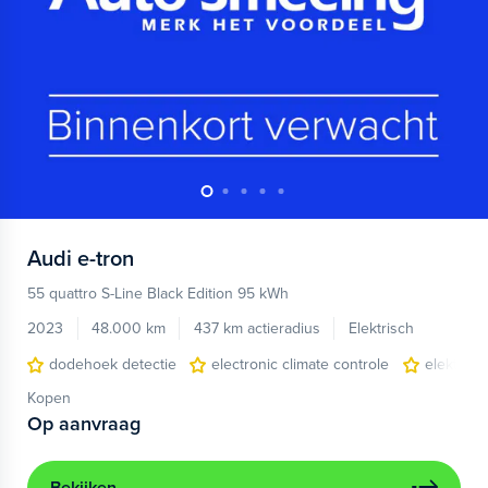
Audi
e-tron
55 quattro S-Line Black Edition 95 kWh
2023
48.000 km
437 km actieradius
Elektrisch
dodehoek detectie
electronic climate controle
elektris
Kopen
Op aanvraag