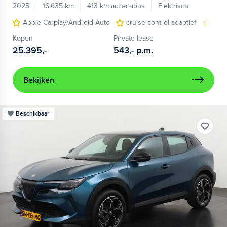
2025
16.635 km
413 km actieradius
Elektrisch
Apple Carplay/Android Auto
cruise control adaptief
LED
Kopen
Private lease
25.395,-
543,-
p.m.
Bekijken
Beschikbaar