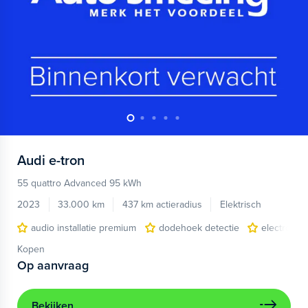
Audi
e-tron
55 quattro Advanced 95 kWh
2023
33.000 km
437 km actieradius
Elektrisch
audio installatie premium
dodehoek detectie
electronic 
Kopen
Op aanvraag
Bekijken