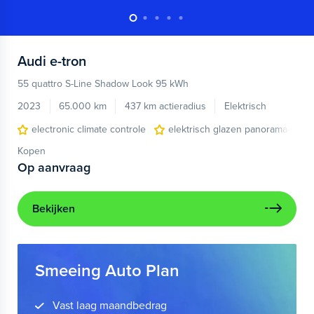
Audi
e-tron
55 quattro S-Line Shadow Look 95 kWh
2023
65.000 km
437 km actieradius
Elektrisch
electronic climate controle
elektrisch glazen panorama-dak
Kopen
Op aanvraag
Bekijken
Smeeing Auto Plan
Vast laag maandbedrag