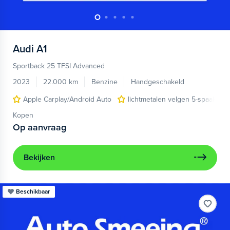
Audi
A1
Sportback 25 TFSI Advanced
2023
22.000 km
Benzine
Handgeschakeld
Apple Carplay/Android Auto
lichtmetalen velgen 5-spaaks 17
Kopen
Op aanvraag
Bekijken
Beschikbaar