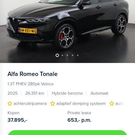
Alfa Romeo
Tonale
1.3T PHEV 280pk Veloce
2025
26.351 km
Hybride benzine
Automaat
achteruitrijcamera
adaptief demping systeem
audio inst
Kopen
Private lease
37.895,-
653,-
p.m.