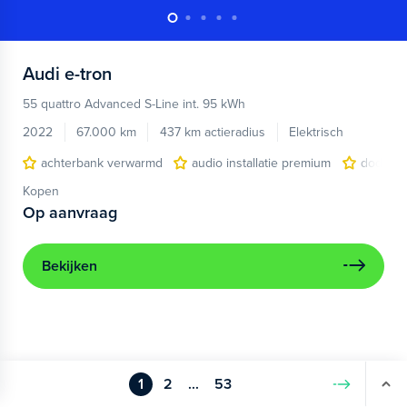
Audi
e-tron
55 quattro Advanced S-Line int. 95 kWh
2022
67.000 km
437 km actieradius
Elektrisch
achterbank verwarmd
audio installatie premium
dodehoe
Kopen
Op aanvraag
Bekijken
1
2
...
53
Volgende