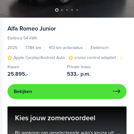
Alfa Romeo
Junior
Elettrica 54 kWh
2025
7.784 km
413 km actieradius
Elektrisch
Apple Carplay/Android Auto
cruise control adaptief
LED
Kopen
Private lease
25.895,-
533,-
p.m.
Bekijken
Kies jouw zomervoordeel
Bij aankoop van geselecteerde auto's keuze uit: