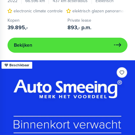
2022
66.596 km
437 km actieradius
Elektrisch
electronic climate controle
elektrisch glazen panorama-dak
Kopen
Private lease
39.895,-
893,-
p.m.
Bekijken
Beschikbaar