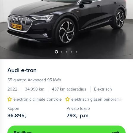
Audi
e-tron
55 quattro Advanced 95 kWh
2022
34.998 km
437 km actieradius
Elektrisch
electronic climate controle
elektrisch glazen panorama-dak
Kopen
Private lease
36.895,-
793,-
p.m.
Bekijken