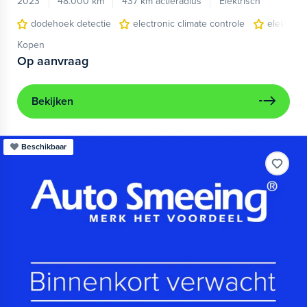
2023
48.000 km
437 km actieradius
Elektrisch
dodehoek detectie
electronic climate controle
elektris
Kopen
Op aanvraag
Bekijken
Beschikbaar