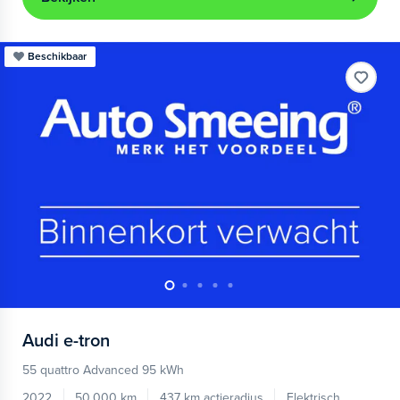
Beschikbaar
Audi
e-tron
55 quattro Advanced 95 kWh
2022
50.000 km
437 km actieradius
Elektrisch