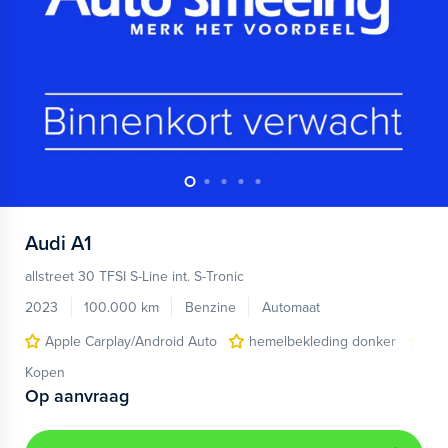
Audi
A1
allstreet 30 TFSI S-Line int. S-Tronic
2023
100.000 km
Benzine
Automaat
Apple Carplay/Android Auto
hemelbekleding donker
lic
Kopen
Op aanvraag