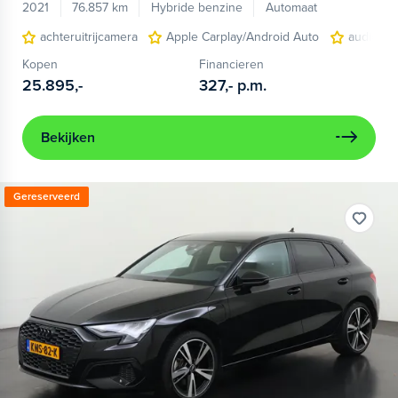
2021
76.857 km
Hybride benzine
Automaat
achteruitrijcamera
Apple Carplay/Android Auto
audio ins
Kopen
Financieren
25.895,-
327,-
p.m.
Bekijken
Gereserveerd