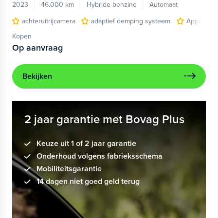
2023
46.000 km
Hybride benzine
Automaat
achteruitrijcamera
adaptief demping systeem
Apple Car
Kopen
Op aanvraag
Bekijken
2 jaar garantie met Bovag Plus
Keuze uit 1 of 2 jaar garantie
Onderhoud volgens fabrieksschema
Mobiliteitsgarantie
14 dagen niet goed geld terug