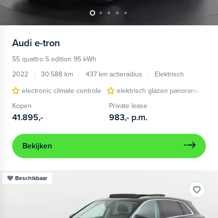
Audi
e-tron
55 quattro S edition 95 kWh
2022
30.588 km
437 km actieradius
Elektrisch
electronic climate controle
elektrisch glazen panorama-dak
Kopen
Private lease
41.895,-
983,-
p.m.
Bekijken
Beschikbaar