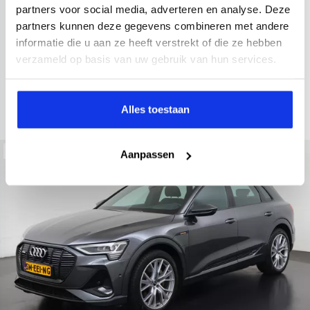
2021
52.979 km
Hybride benzine
Automaat
partners voor social media, adverteren en analyse. Deze
partners kunnen deze gegevens combineren met andere
achteruitrijcamera
Apple Carplay/Android Auto
electroni
informatie die u aan ze heeft verstrekt of die ze hebben
Kopen
verzameld op basis van uw gebruik van hun services.
Op aanvraag
Bekijken
Alles toestaan
Beschikbaar
Aanpassen