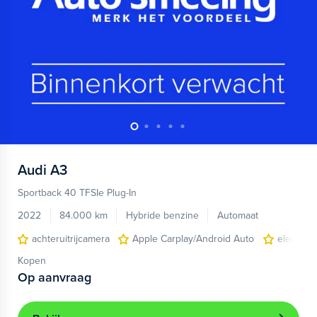
Audi
A3
Sportback 40 TFSIe Plug-In
2022
84.000 km
Hybride benzine
Automaat
achteruitrijcamera
Apple Carplay/Android Auto
electroni
Kopen
Op aanvraag