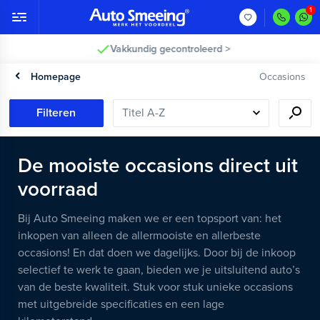
Vakkundig gecontroleerd >
Homepage
Occasions
Filteren
De mooiste occasions direct uit
voorraad
Bij Auto Smeeing maken we er een topsport van: het
inkopen van alleen de allermooiste en allerbeste
occasions! En dat doen we dagelijks. Door bij de inkoop
selectief te werk te gaan, bieden we je uitsluitend auto’s
van de beste kwaliteit. Stuk voor stuk unieke occasions
met uitgebreide specificaties en een lage