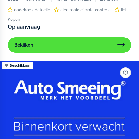
dodehoek detectie
electronic climate controle
lichtmeta
Kopen
Op aanvraag
Bekijken
Beschikbaar