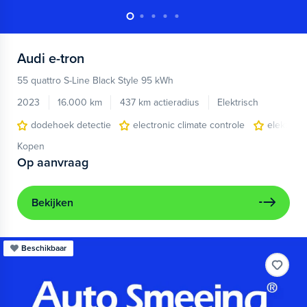
Audi
e-tron
55 quattro S-Line Black Style 95 kWh
2023
16.000 km
437 km actieradius
Elektrisch
dodehoek detectie
electronic climate controle
elektris
Kopen
Op aanvraag
Bekijken
Beschikbaar