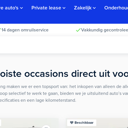
e auto's
Private lease
Zakelijk
Onderhou
14 dagen omruilservice
Vakkundig gecontrolee
iste occasions direct uit vo
ng maken we er een topsport van: het inkopen van alleen de alle
koop selectief te werk te gaan, bieden we je uitsluitend auto’s v
ecificaties en een lage kilometerstand.
Beschikbaar