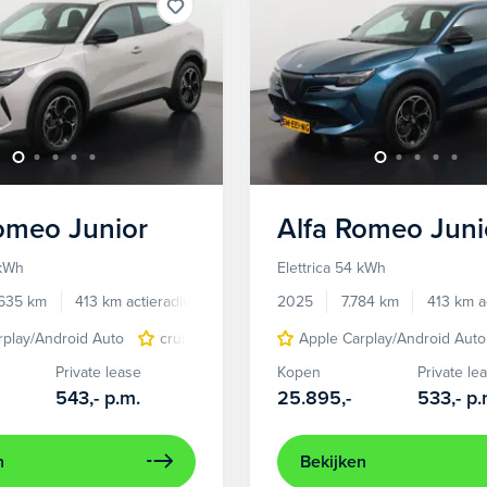
Romeo
Junior
Alfa Romeo
Juni
 kWh
Elettrica 54 kWh
.635 km
413 km actieradius
Elektrisch
2025
7.784 km
413 km a
rplay/Android Auto
cruise control adaptief
Apple Carplay/Android Auto
LED koplampen
Private lease
Kopen
Private le
543,-
p.m.
25.895,-
533,-
p.
n
Bekijken