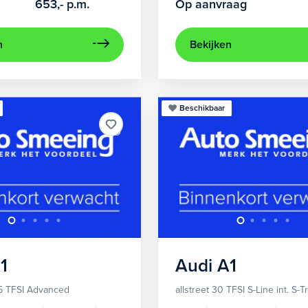
653,-
p.m.
Op aanvraag
n
Bekijken
Beschikbaar
1
Audi
A1
5 TFSI Advanced
allstreet 30 TFSI S-Line int. S-T