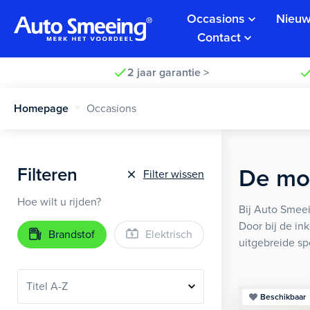
Occasions
Nieuw
Contact
2 jaar garantie >
Homepage
Occasions
Filteren
De moo
Filter wissen
Hoe wilt u rijden?
Bij Auto Smeei
Door bij de in
Brandstof
Elektrisch
uitgebreide sp
Beschikbaar