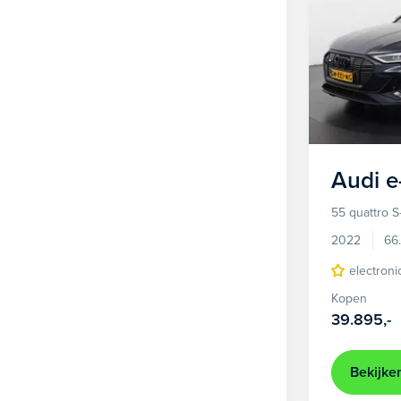
Audi
e
55 quattro S
2022
66
electroni
Kopen
39.895,-
Bekijke