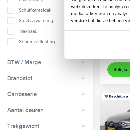
Audi
A
websiteverkeer te analyseren
Schuifkanteldak
media, adverteren en analys
Sportback 4
Stoelverwarming
verstrekt of die ze hebben v
2021
35.
Trekhaak
Apple Ca
Xenon verlichting
Kopen
25.895,-
BTW / Marge
Bekijke
BTW
Brandstof
Marge
Benzine
Carrosserie
Beschikbaar
Diesel
Bestelauto
9
Aantal deuren
Elektrisch
Cabriolet
9
Hybride benzine
0
Trekgewicht
Chassis cabine
1