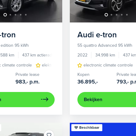
-tron
Audi
e-tron
 edition 95 kWh
55 quattro Advanced 95 kWh
.588 km
437 km actieradius
Elektrisch
2022
34.998 km
437 km
c climate controle
elektrisch glazen panorama-dak
electronic climate controle
lederen/stof
Private lease
Kopen
Private le
983,-
p.m.
36.895,-
793,-
p.
n
Bekijken
Beschikbaar