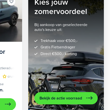
Kies jouw
zomervoordeel
Bij aankoop van geselecteerde
auto's keuze uit:
Trekhaak voor €500,-
Gratis Fietsendrager
or
Direct €500,- korting
ctieradius
Elektrisch
lichtmetalen velgen 5-spaaks 18"
cruise control adaptief
LED koplampen
volledig digitaal instrumentenpane
lichtmetalen velge
ase
m.
Bekijk de actie voorraad