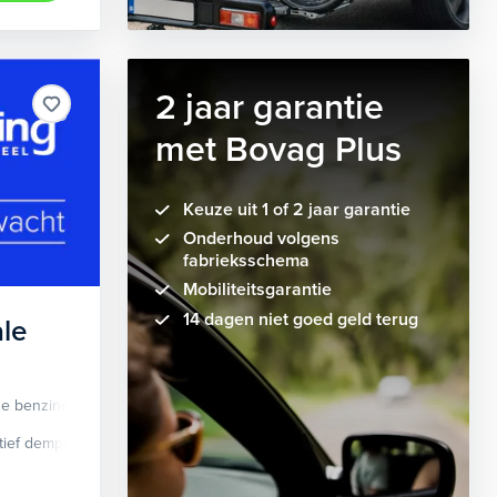
2 jaar garantie
met Bovag Plus
Keuze uit 1 of 2 jaar garantie
Onderhoud volgens
fabrieksschema
Mobiliteitsgarantie
14 dagen niet goed geld terug
le
de benzine
Automaat
tief demping systeem
cruise control adaptief
Apple Carplay/Android Auto
dodehoek detectie
elektrisch glaze
audio instal