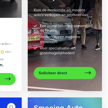
Kom de modernste en mooiste
auto's verkopen en profiteer van:
Een prima beloning passend bij
de functie
Werken in een moderne
showroom
 actieradius
Elektrisch
Veel specialisatie- en
 bekleding
elektrisch glazen panorama-dak
lichtmetalen velgen 10-spaaks 21"
lederen bekleding
metaalkleur
lichtmet
na
groeimogelijkheden!
ase
m.
Solliciteer direct