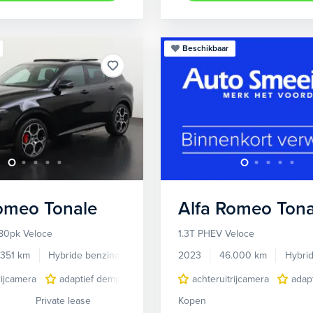
Beschikbaar
Romeo
Tonale
Alfa Romeo
Tona
80pk Veloce
1.3T PHEV Veloce
.351 km
Hybride benzine
Automaat
2023
46.000 km
Hybri
rijcamera
adaptief demping systeem
achteruitrijcamera
audio installatie premium
adap
Private lease
Kopen