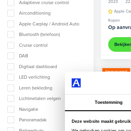
2023
22
Adaptieve cruise control
Apple Ca
Airconditioning
Kopen
Apple Carplay / Android Auto
Op aanvr
Bluetooth (telefoon)
Bekijke
Cruise control
DAB
Digitaal dashboard
Gereserveerd
LED verlichting
Leren bekleding
Lichtmetalen velgen
Toestemming
Navigatie
Panoramadak
Deze website maakt gebruik
Parkeerhulp
We gebruiken cookies om cont