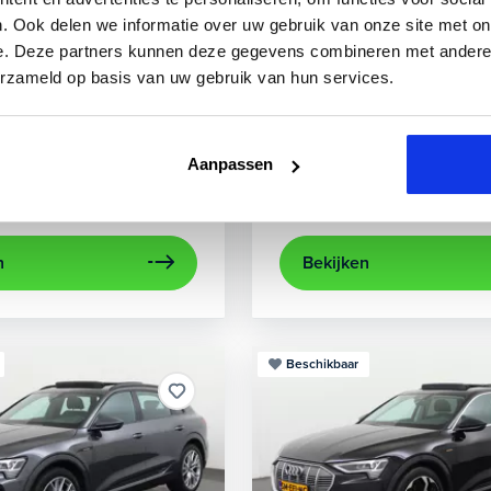
3
Audi
A3
. Ook delen we informatie over uw gebruik van onze site met on
e. Deze partners kunnen deze gegevens combineren met andere i
0 TFSIe Advanced
Sportback 40 TFSIe Plug-In
erzameld op basis van uw gebruik van hun services.
841 km
Hybride benzine
Automaat
2022
84.000 km
Hybri
rplay/Android Auto
electronic climate controle
achteruitrijcamera
lichtmetalen velg
Appl
Aanpassen
Private lease
Kopen
563,-
p.m.
Op aanvraag
n
Bekijken
Beschikbaar