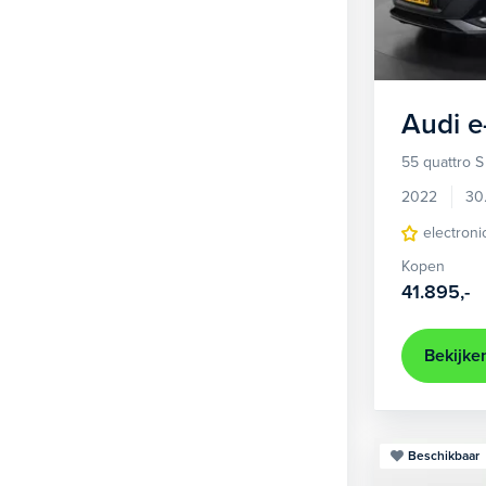
1
Hatchback
381
2
MPV
22
3
Overig
2
Audi
e
4
Personenbus
2
55 quattro S
5
SUV
499
2022
30
6
Sedan
electroni
18
Kopen
Stationwagon
97
41.895,-
Terreinwagen
1
Trike
1
Bekijke
Beschikbaar