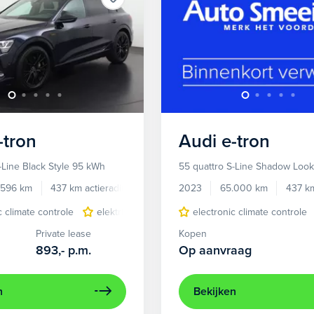
-tron
Audi
e-tron
-Line Black Style 95 kWh
55 quattro S-Line Shadow Loo
.596 km
437 km actieradius
Elektrisch
2023
65.000 km
437 km
c climate controle
elektrisch glazen panorama-dak
electronic climate controle
lichtmetalen 
Private lease
Kopen
893,-
p.m.
Op aanvraag
n
Bekijken