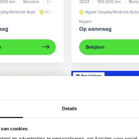
.000 km
Benzine
Handgeschakeld
2023
100.000 km
Benz
rplay/Android Auto
lichtmetalen velgen 5-spaaks 17"
Apple Carplay/Android Auto
voorstoel
Kopen
aag
Op aanvraag
n
Bekijken
Beschikbaar
Details
 van cookies
ent en advertenties te personaliseren, om functies voor social