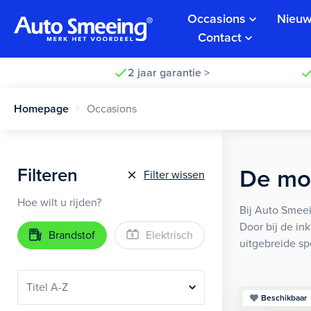
Occasions
Nieuw
Contact
2 jaar garantie >
Homepage
Occasions
Filteren
De moo
Filter wissen
Hoe wilt u rijden?
Bij Auto Smeei
Door bij de in
Brandstof
Elektrisch
uitgebreide sp
Beschikbaar