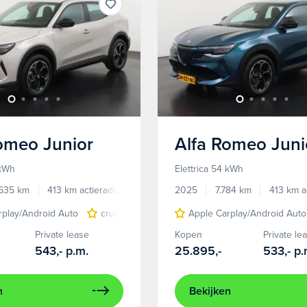
Romeo
Junior
Alfa Romeo
Juni
 kWh
Elettrica 54 kWh
.635 km
413 km actieradius
Elektrisch
2025
7.784 km
413 km a
rplay/Android Auto
cruise control adaptief
Apple Carplay/Android Auto
LED koplampen
Private lease
Kopen
Private le
543,-
p.m.
25.895,-
533,-
p.
n
Bekijken