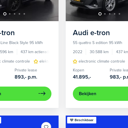
-tron
Audi
e-tron
-Line Black Style 95 kWh
55 quattro S edition 95 kWh
.596 km
437 km actieradius
Elektrisch
2022
30.588 km
437 km
c climate controle
elektrisch glazen panorama-dak
electronic climate controle
lichtmetalen 
Private lease
Kopen
Private le
893,-
p.m.
41.895,-
983,-
p.
n
Bekijken
Beschikbaar