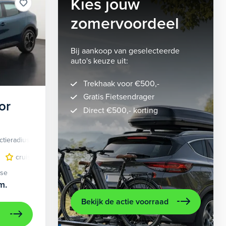
Kies jouw
zomervoordeel
Bij aankoop van geselecteerde
auto's keuze uit:
Trekhaak voor €500,-
Gratis Fietsendrager
or
Direct €500,- korting
ctieradius
Elektrisch
lichtmetalen velgen 5-spaaks 18"
cruise control adaptief
LED koplampen
volledig digitaal instrumentenpane
lichtmetalen velge
ase
m.
Bekijk de actie voorraad