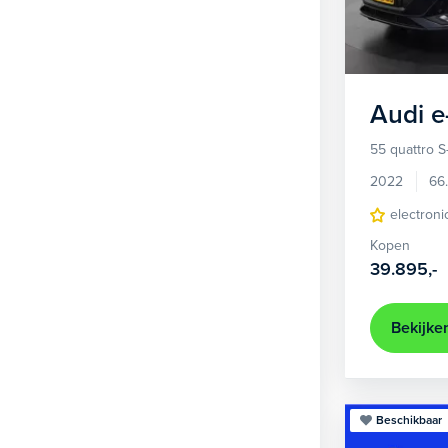
1
Hatchback
377
2
MPV
21
3
Overig
2
Audi
e
4
Personenbus
2
55 quattro S
5
SUV
505
2022
66
6
Sedan
electroni
18
Kopen
Stationwagon
101
39.895,-
Terreinwagen
1
Trike
1
Bekijke
Beschikbaar