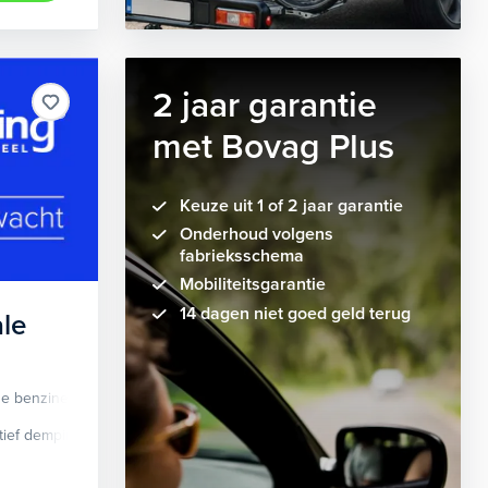
2 jaar garantie
met Bovag Plus
Keuze uit 1 of 2 jaar garantie
Onderhoud volgens
fabrieksschema
Mobiliteitsgarantie
14 dagen niet goed geld terug
le
de benzine
Automaat
tief demping systeem
cruise control adaptief
Apple Carplay/Android Auto
dodehoek detectie
elektrisch glaze
audio instal