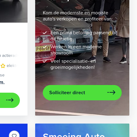
Kom de modernste en mooiste
auto's verkopen en profiteer van:
Een prima beloning passend bij
de functie
Werken in een moderne
showroom
 actieradius
Elektrisch
Veel specialisatie- en
velgen 10-spaaks 21"
elektrisch glazen panorama-dak
luxe lederen bekleding
lederen/stof bekleding
metaalkleur
lic
n
groeimogelijkheden!
ase
m.
Solliciteer direct