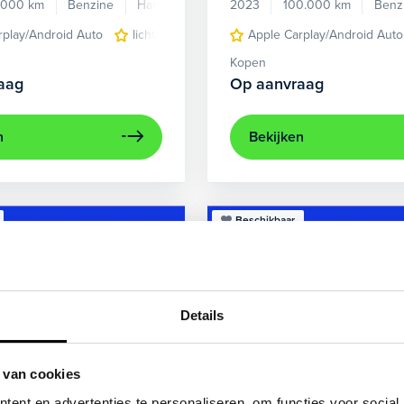
.000 km
Benzine
Handgeschakeld
2023
100.000 km
Benz
rplay/Android Auto
lichtmetalen velgen 5-spaaks 17"
Apple Carplay/Android Auto
voorstoel
Kopen
aag
Op aanvraag
n
Bekijken
Beschikbaar
Details
 van cookies
ent en advertenties te personaliseren, om functies voor social