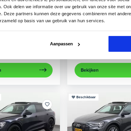
3
Audi
A3
. Ook delen we informatie over uw gebruik van onze site met on
e. Deze partners kunnen deze gegevens combineren met andere i
 TFSIe Plug-In
Sportback 40 TFSIe Advanced
erzameld op basis van uw gebruik van hun services.
.000 km
Hybride benzine
Automaat
2021
52.979 km
Hybrid
rijcamera
Apple Carplay/Android Auto
achteruitrijcamera
electronic climate control
Appl
Aanpassen
Kopen
aag
Op aanvraag
n
Bekijken
Beschikbaar