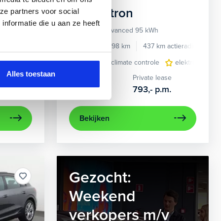
Audi
e-tron
ze partners voor social
nformatie die u aan ze heeft
55 quattro Advanced 95 kWh
e benzine
Automaat
2022
34.998 km
437 km actieradius
El
e
e Carplay/Android Auto
elektrisch glazen panorama-dak
electronic climate controle
electronic climate controle
lederen bekleding
elektrisch gla
lichtmetalen
navig
Alles toestaan
Kopen
Private lease
36.895,-
793,-
p.m.
Bekijken
Gezocht:
Weekend
verkopers m/v