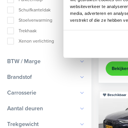
Audi
A
websiteverkeer te analyseren
Schuifkanteldak
media, adverteren en analys
Sportback 40
Stoelverwarming
verstrekt of die ze hebben v
2022
84
Trekhaak
achteruit
Xenon verlichting
Kopen
Op aanvr
BTW / Marge
Bekijke
BTW
Brandstof
Marge
Benzine
Carrosserie
Beschikbaar
Diesel
Bestelauto
9
Aantal deuren
Elektrisch
Cabriolet
9
Hybride benzine
0
Trekgewicht
Chassis cabine
1