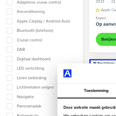
2023
22
Adaptieve cruise control
Apple Ca
Airconditioning
Kopen
Apple Carplay / Android Auto
Op aanvr
Bluetooth (telefoon)
Bekijke
Cruise control
DAB
Digitaal dashboard
Beschikbaar
LED verlichting
Leren bekleding
Lichtmetalen velgen
Toestemming
Navigatie
Panoramadak
Deze website maakt gebruik
Parkeerhulp
We gebruiken cookies om cont