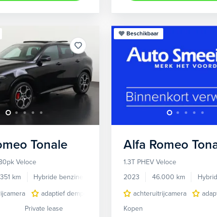
Beschikbaar
Romeo
Tonale
Alfa Romeo
Tona
80pk Veloce
1.3T PHEV Veloce
.351 km
Hybride benzine
Automaat
2023
46.000 km
Hybri
rijcamera
adaptief demping systeem
achteruitrijcamera
audio installatie premium
adap
Private lease
Kopen