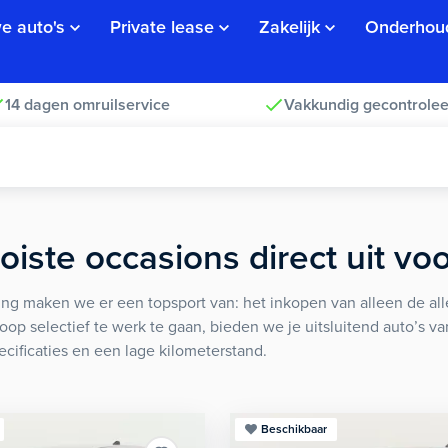
e auto's
Private lease
Zakelijk
Onderhou
14 dagen omruilservice
Vakkundig gecontrolee
iste occasions direct uit vo
ng maken we er een topsport van: het inkopen van alleen de alle
koop selectief te werk te gaan, bieden we je uitsluitend auto’s v
ecificaties en een lage kilometerstand.
Beschikbaar