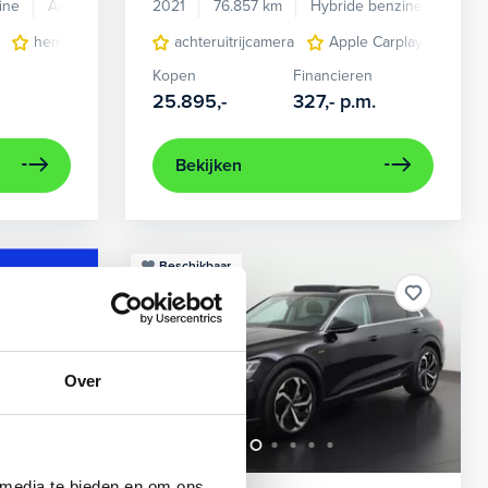
ine
Automaat
2021
76.857 km
Hybride benzine
Auto
en verwarmd
hemelbekleding donker
achteruitrijcamera
lichtmetalen velgen 7-spaaks 17"
Apple Carplay/Android
Kopen
Financieren
25.895,-
327,-
p.m.
Bekijken
Beschikbaar
Over
 media te bieden en om ons