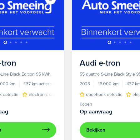
-tron
Audi
e-tron
-Line Black Edition 95 kWh
55 quattro S-Line Black Style 
.000 km
437 km actieradius
Elektrisch
2023
16.000 km
437 km
 detectie
electronic climate controle
dodehoek detectie
elektrisch glazen panora
ele
Kopen
aag
Op aanvraag
n
Bekijken