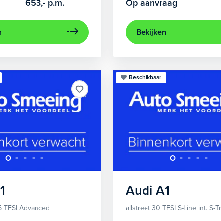
653,-
p.m.
Op aanvraag
n
Bekijken
Beschikbaar
1
Audi
A1
5 TFSI Advanced
allstreet 30 TFSI S-Line int. S-T