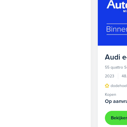
Audi
e
55 quattro S
2023
48
dodehoek
Kopen
Op aanvr
Bekijke