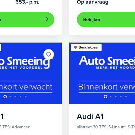
653,-
p.m.
Op aanvraag
n
Bekijken
Beschikbaar
1
Audi
A1
5 TFSI Advanced
allstreet 30 TFSI S-Line int. S-T