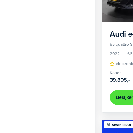
1
Hatchback
371
2
MPV
21
3
Overig
2
Audi
e
4
Personenbus
2
55 quattro S
5
SUV
500
2022
66
6
Sedan
electroni
18
Kopen
Stationwagon
100
39.895,-
Terreinwagen
1
Trike
1
Bekijke
Beschikbaar