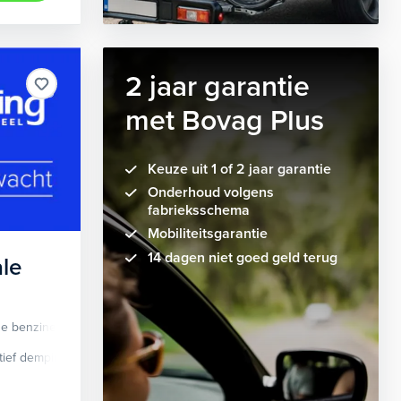
2 jaar garantie
met Bovag Plus
Keuze uit 1 of 2 jaar garantie
Onderhoud volgens
fabrieksschema
Mobiliteitsgarantie
14 dagen niet goed geld terug
le
de benzine
Automaat
tief demping systeem
cruise control adaptief
Apple Carplay/Android Auto
dodehoek detectie
elektrisch glaze
audio instal