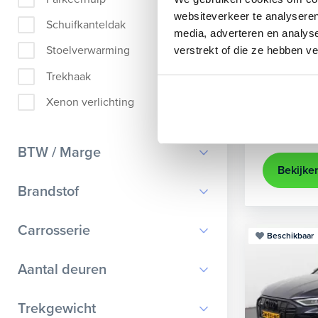
Audi
A
websiteverkeer te analyseren
Schuifkanteldak
media, adverteren en analys
Sportback 40
Stoelverwarming
verstrekt of die ze hebben v
2022
84
Trekhaak
achteruit
Xenon verlichting
Kopen
Op aanvr
BTW / Marge
Bekijke
BTW
Brandstof
Marge
Benzine
Carrosserie
Beschikbaar
Diesel
Bestelauto
9
Aantal deuren
Elektrisch
Cabriolet
8
Hybride benzine
0
Trekgewicht
Chassis cabine
1