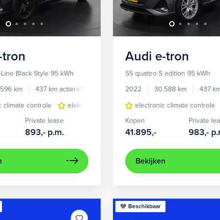
-tron
Audi
e-tron
-Line Black Style 95 kWh
55 quattro S edition 95 kWh
.596 km
437 km actieradius
Elektrisch
2022
30.588 km
437 km
c climate controle
elektrisch glazen panorama-dak
electronic climate controle
lichtmetalen 
Private lease
Kopen
Private le
893,-
p.m.
41.895,-
983,-
p.
n
Bekijken
Beschikbaar