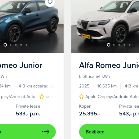
Romeo
Junior
Alfa Romeo
Juni
 kWh
Elettrica 54 kWh
784 km
413 km actieradius
Elektrisch
2025
16.635 km
413 km 
rplay/Android Auto
cruise control adaptief
Apple Carplay/Android Auto
LED koplampen
Private lease
Kopen
Private le
533,-
p.m.
25.395,-
543,-
p.
n
Bekijken