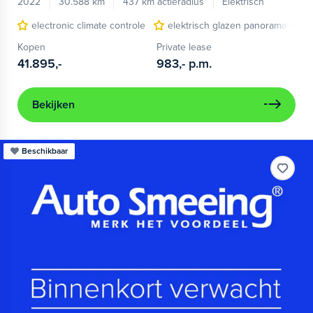
2022
30.588 km
437 km actieradius
Elektrisch
electronic climate controle
elektrisch glazen panorama-dak
Kopen
Private lease
41.895,-
983,-
p.m.
Bekijken
Beschikbaar