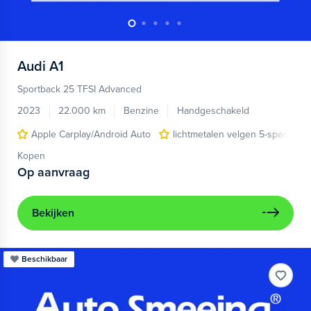
Audi
A1
Sportback 25 TFSI Advanced
2023
22.000 km
Benzine
Handgeschakeld
Apple Carplay/Android Auto
lichtmetalen velgen 5-spaaks 17
Kopen
Op aanvraag
Bekijken
Beschikbaar