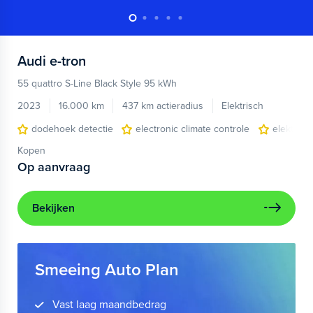
Audi
e-tron
55 quattro S-Line Black Style 95 kWh
2023
16.000 km
437 km actieradius
Elektrisch
dodehoek detectie
electronic climate controle
elektris
Kopen
Op aanvraag
Bekijken
Smeeing Auto Plan
Vast laag maandbedrag