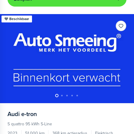
Beschikbaar
Audi
e-tron
S quattro 95 kWh S-Line
2023
51.000 km
368 km actieradius
Elektrisch