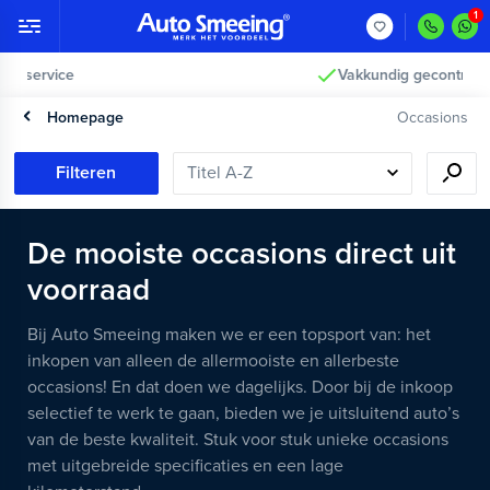
Vakkundig gecontroleerd >
Homepage
Occasions
Filteren
De mooiste occasions direct uit
voorraad
Bij Auto Smeeing maken we er een topsport van: het
inkopen van alleen de allermooiste en allerbeste
occasions! En dat doen we dagelijks. Door bij de inkoop
selectief te werk te gaan, bieden we je uitsluitend auto’s
van de beste kwaliteit. Stuk voor stuk unieke occasions
met uitgebreide specificaties en een lage