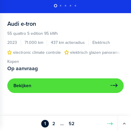
Audi
e-tron
55 quattro S edition 95 kWh
2023
71.000 km
437 km actieradius
Elektrisch
electronic climate controle
elektrisch glazen panorama-dak
Kopen
Op aanvraag
Bekijken
1
2
...
52
Volgende