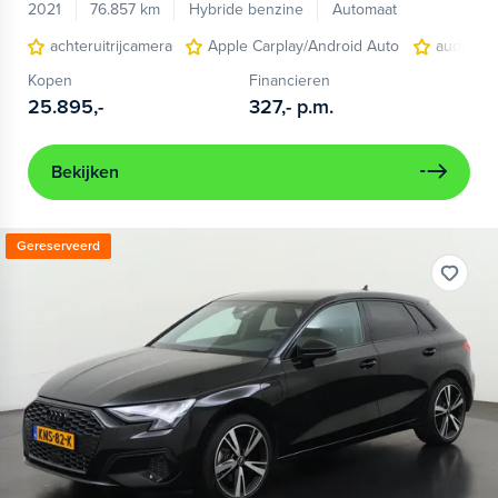
2021
76.857 km
Hybride benzine
Automaat
achteruitrijcamera
Apple Carplay/Android Auto
audio ins
Kopen
Financieren
25.895,-
327,-
p.m.
Bekijken
Gereserveerd