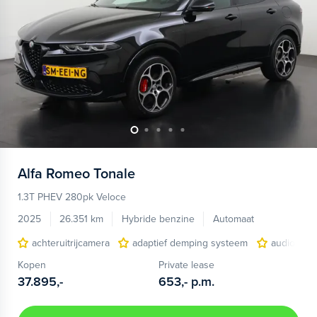
Alfa Romeo
Tonale
1.3T PHEV 280pk Veloce
2025
26.351 km
Hybride benzine
Automaat
achteruitrijcamera
adaptief demping systeem
audio inst
Kopen
Private lease
37.895,-
653,-
p.m.