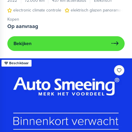
2022
72.000 km
437 km actieradius
Elektrisch
electronic climate controle
elektrisch glazen panorama-dak
Kopen
Op aanvraag
Bekijken
Beschikbaar