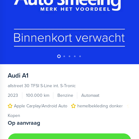
Audi
A1
allstreet 30 TFSI S-Line int. S-Tronic
2023
100.000 km
Benzine
Automaat
Apple Carplay/Android Auto
hemelbekleding donker
lic
Kopen
Op aanvraag