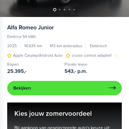
Alfa Romeo
Junior
Elettrica 54 kWh
2025
16.635 km
413 km actieradius
Elektrisch
Apple Carplay/Android Auto
cruise control adaptief
LED
Kopen
Private lease
25.395,-
543,-
p.m.
Bekijken
Kies jouw zomervoordeel
Bij aankoop van geselecteerde auto's keuze uit: