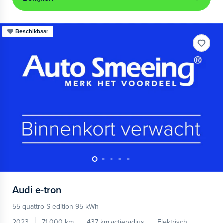
Beschikbaar
Audi
e-tron
55 quattro S edition 95 kWh
2023
71.000 km
437 km actieradius
Elektrisch