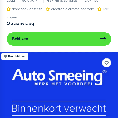
2022
50.000 km
437 km actieradius
Elektrisch
dodehoek detectie
electronic climate controle
lichtmeta
Kopen
Op aanvraag
Bekijken
Beschikbaar