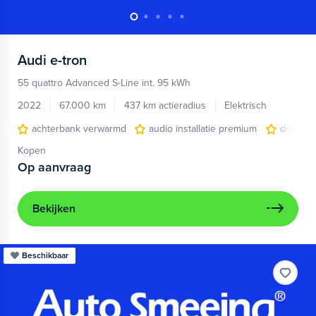
Audi
e-tron
55 quattro Advanced S-Line int. 95 kWh
2022
67.000 km
437 km actieradius
Elektrisch
achterbank verwarmd
audio installatie premium
dodehoe
Kopen
Op aanvraag
Bekijken
Beschikbaar