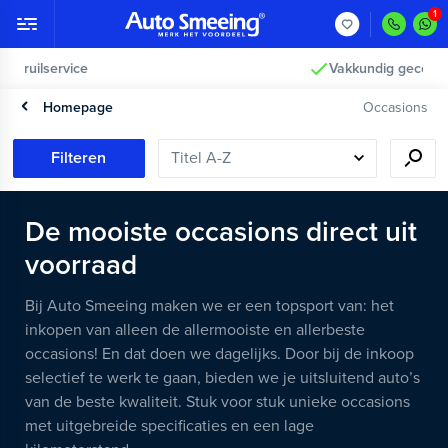
Vakkundig gecontroleerd >
Homepage
Occasions
Filteren
De mooiste occasions direct uit
voorraad
Bij Auto Smeeing maken we er een topsport van: het
inkopen van alleen de allermooiste en allerbeste
occasions! En dat doen we dagelijks. Door bij de inkoop
selectief te werk te gaan, bieden we je uitsluitend auto’s
van de beste kwaliteit. Stuk voor stuk unieke occasions
met uitgebreide specificaties en een lage