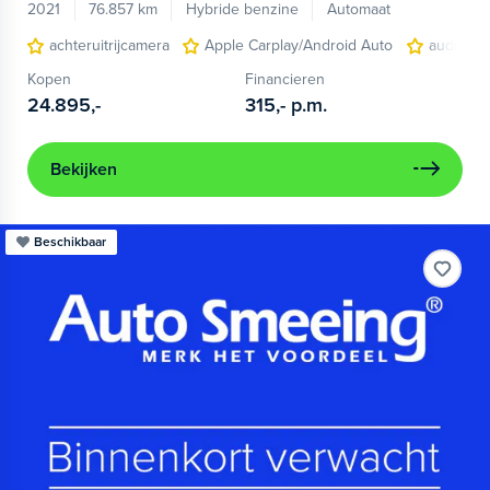
2021
76.857 km
Hybride benzine
Automaat
achteruitrijcamera
Apple Carplay/Android Auto
audio ins
Kopen
Financieren
24.895,-
315,-
p.m.
Bekijken
Beschikbaar