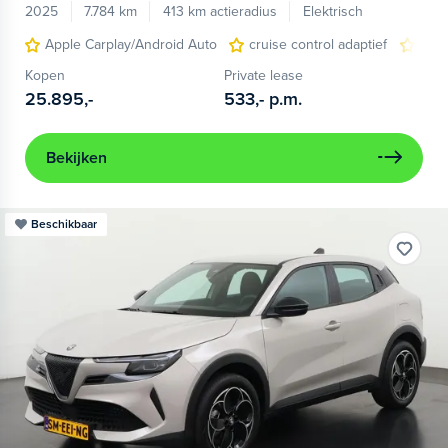
2025
7.784 km
413 km actieradius
Elektrisch
Apple Carplay/Android Auto
cruise control adaptief
LED
Kopen
Private lease
25.895,-
533,-
p.m.
Bekijken
Beschikbaar