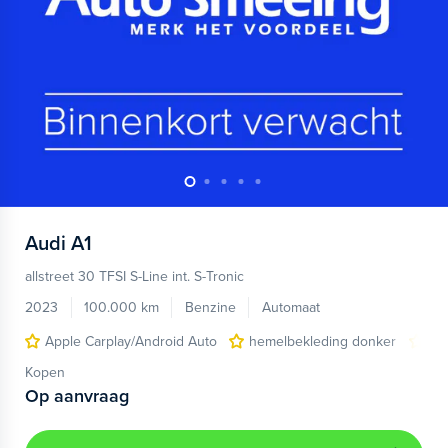
Audi
A1
allstreet 30 TFSI S-Line int. S-Tronic
2023
100.000 km
Benzine
Automaat
Apple Carplay/Android Auto
hemelbekleding donker
lic
Kopen
Op aanvraag