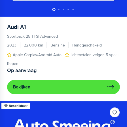
Audi
A1
Sportback 25 TFSI Advanced
2023
22.000 km
Benzine
Handgeschakeld
Apple Carplay/Android Auto
lichtmetalen velgen 5-spaaks 17
Kopen
Op aanvraag
Bekijken
Beschikbaar