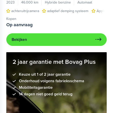
2023
46.000 km
Hybride benzine
Automaat
achteruitrijcamera
adaptief demping systeem
Apple Car
Kopen
Op aanvraag
Bekijken
2 jaar garantie met Bovag Plus
Keuze uit 1 of 2 jaar garantie
Onderhoud volgens fabrieksschema
Mobiliteitsgarantie
14 dagen niet goed geld terug