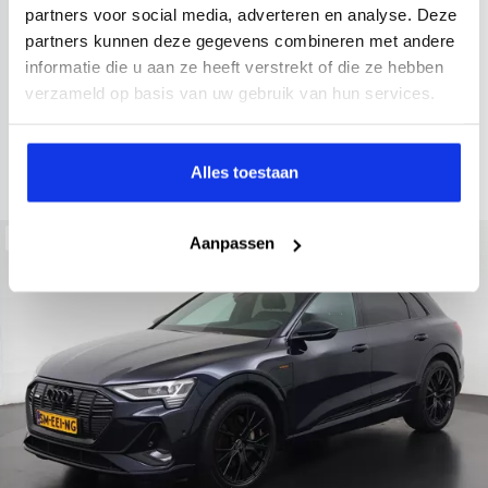
2022
34.998 km
437 km actieradius
Elektrisch
partners voor social media, adverteren en analyse. Deze
partners kunnen deze gegevens combineren met andere
electronic climate controle
elektrisch glazen panorama-dak
informatie die u aan ze heeft verstrekt of die ze hebben
Kopen
Private lease
verzameld op basis van uw gebruik van hun services.
36.895,-
793,-
p.m.
Bekijken
Alles toestaan
Beschikbaar
Aanpassen