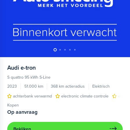
Audi
e-tron
S quattro 95 kWh S-Line
2023
51.000 km
368 km actieradius
Elektrisch
achterbank verwarmd
electronic climate controle
elektr
Kopen
Op aanvraag
Bekijken