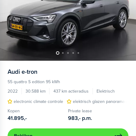
Audi
e-tron
55 quattro S edition 95 kWh
2022
30.588 km
437 km actieradius
Elektrisch
electronic climate controle
elektrisch glazen panorama-dak
Kopen
Private lease
41.895,-
983,-
p.m.
Bekijken