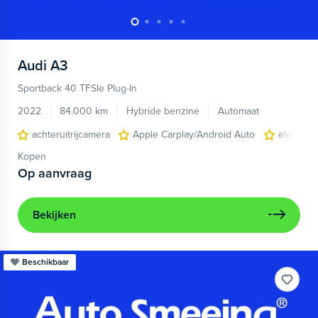
Audi
A3
Sportback 40 TFSIe Plug-In
2022
84.000 km
Hybride benzine
Automaat
achteruitrijcamera
Apple Carplay/Android Auto
electroni
Kopen
Op aanvraag
Bekijken
Beschikbaar