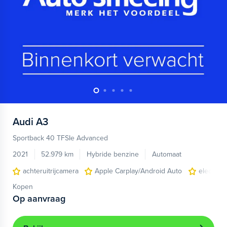
Audi
A3
Sportback 40 TFSIe Advanced
2021
52.979 km
Hybride benzine
Automaat
achteruitrijcamera
Apple Carplay/Android Auto
electroni
Kopen
Op aanvraag