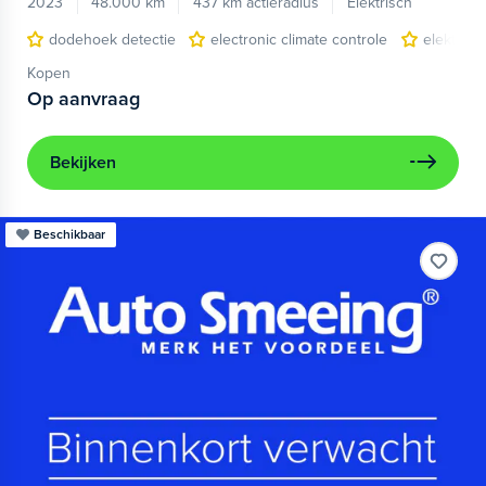
2023
48.000 km
437 km actieradius
Elektrisch
dodehoek detectie
electronic climate controle
elektris
Kopen
Op aanvraag
Bekijken
Beschikbaar