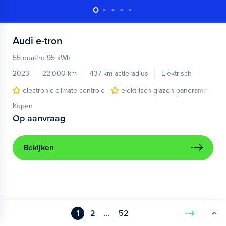
Audi
e-tron
55 quattro 95 kWh
2023
22.000 km
437 km actieradius
Elektrisch
electronic climate controle
elektrisch glazen panorama-dak
Kopen
Op aanvraag
Bekijken
1
2
...
52
Volgende