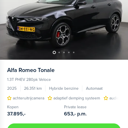
Alfa Romeo
Tonale
1.3T PHEV 280pk Veloce
2025
26.351 km
Hybride benzine
Automaat
achteruitrijcamera
adaptief demping systeem
audio inst
Kopen
Private lease
37.895,-
653,-
p.m.