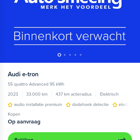
Audi
e-tron
55 quattro Advanced 95 kWh
2023
33.000 km
437 km actieradius
Elektrisch
audio installatie premium
dodehoek detectie
electronic 
Kopen
Op aanvraag