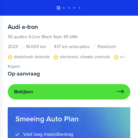
Audi
e-tron
55 quattro S-Line Black Style 95 kWh
2023
16.000 km
437 km actieradius
Elektrisch
dodehoek detectie
electronic climate controle
elektris
Kopen
Op aanvraag
Bekijken
Smeeing Auto Plan
Vast laag maandbedrag