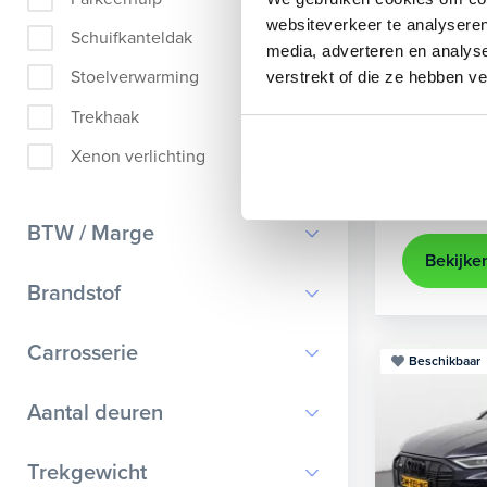
Audi
A
websiteverkeer te analyseren
Schuifkanteldak
media, adverteren en analys
Sportback 40
Stoelverwarming
verstrekt of die ze hebben v
2022
84
Trekhaak
achteruit
Xenon verlichting
Kopen
Op aanvr
BTW / Marge
Bekijke
BTW
Brandstof
Marge
Benzine
Carrosserie
Beschikbaar
Diesel
Bestelauto
9
Aantal deuren
Elektrisch
Cabriolet
8
Hybride benzine
0
Trekgewicht
Chassis cabine
1