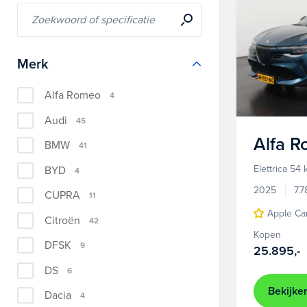
Merk
Alfa Romeo
4
Audi
45
Alfa 
BMW
41
Elettrica 54
BYD
4
2025
7.
CUPRA
11
Apple Ca
Citroën
42
Kopen
DFSK
9
25.895,-
DS
6
Bekijke
Dacia
4