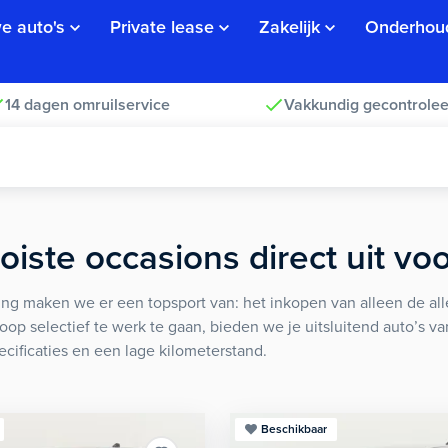
e auto's
Private lease
Zakelijk
Onderhou
14 dagen omruilservice
Vakkundig gecontrolee
iste occasions direct uit vo
ng maken we er een topsport van: het inkopen van alleen de alle
koop selectief te werk te gaan, bieden we je uitsluitend auto’s v
ecificaties en een lage kilometerstand.
Beschikbaar