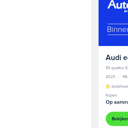
Audi
e
55 quattro S
2023
48
dodehoek
Kopen
Op aanvr
Bekijke