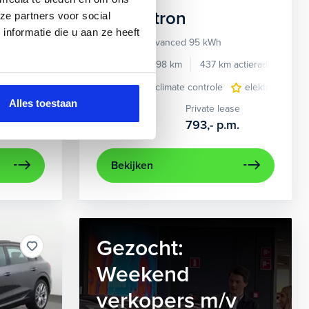
Audi
e-tron
ze partners voor social
nformatie die u aan ze heeft
55 quattro Advanced 95 kWh
e benzine
Automaat
2022
34.998 km
437 km actieradius
El
e
e Carplay/Android Auto
elektrisch glazen panorama-dak
electronic climate controle
electronic climate controle
lederen bekleding
elektrisch gla
lichtmetalen
navig
Alles toestaan
Kopen
Private lease
36.895,-
793,-
p.m.
Bekijken
Gezocht:
Weekend
verkopers m/v