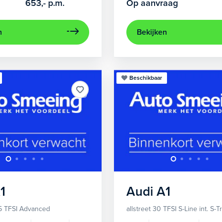
653,-
p.m.
Op aanvraag
n
Bekijken
Beschikbaar
1
Audi
A1
5 TFSI Advanced
allstreet 30 TFSI S-Line int. S-T