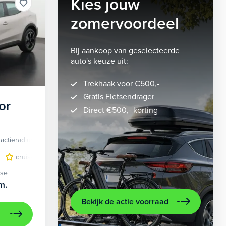
Kies jouw
zomervoordeel
Bij aankoop van geselecteerde
auto's keuze uit:
Trekhaak voor €500,-
Gratis Fietsendrager
or
Direct €500,- korting
actieradius
Elektrisch
lichtmetalen velgen 5-spaaks 18"
cruise control adaptief
LED koplampen
volledig digitaal instrumentenpane
lichtmetalen velge
ase
m.
Bekijk de actie voorraad