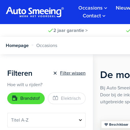
Occasions
Nieuw
Contact
2 jaar garantie >
Homepage
Occasions
Filteren
De moo
Filter wissen
Hoe wilt u rijden?
Bij Auto Smeei
Door bij de in
Brandstof
Elektrisch
uitgebreide sp
Beschikbaar