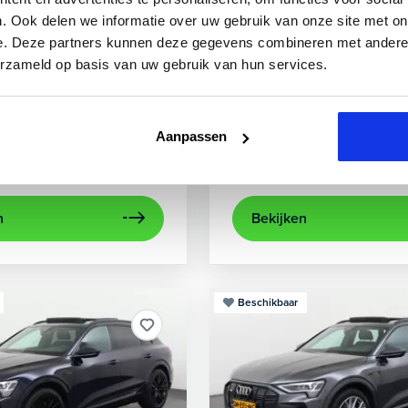
3
Audi
A3
. Ook delen we informatie over uw gebruik van onze site met on
e. Deze partners kunnen deze gegevens combineren met andere i
 TFSIe Plug-In
Sportback 40 TFSIe Advanced
erzameld op basis van uw gebruik van hun services.
.000 km
Hybride benzine
Automaat
2021
52.979 km
Hybrid
rijcamera
Apple Carplay/Android Auto
achteruitrijcamera
electronic climate control
Appl
Aanpassen
Kopen
aag
Op aanvraag
n
Bekijken
Beschikbaar