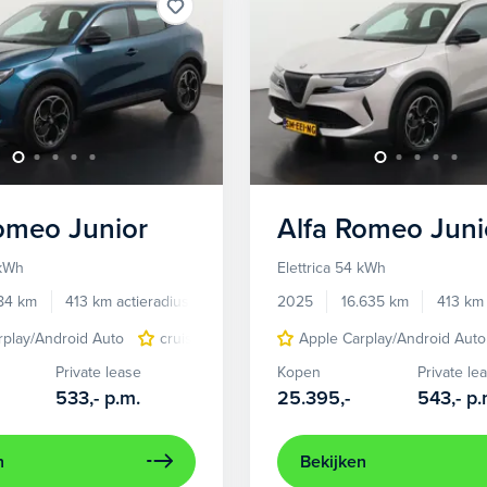
Romeo
Junior
Alfa Romeo
Juni
 kWh
Elettrica 54 kWh
784 km
413 km actieradius
Elektrisch
2025
16.635 km
413 km 
rplay/Android Auto
cruise control adaptief
Apple Carplay/Android Auto
LED koplampen
Private lease
Kopen
Private le
533,-
p.m.
25.395,-
543,-
p.
n
Bekijken