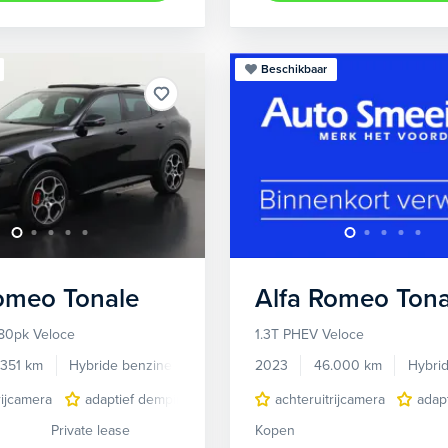
Beschikbaar
Romeo
Tonale
Alfa Romeo
Tona
80pk Veloce
1.3T PHEV Veloce
.351 km
Hybride benzine
Automaat
2023
46.000 km
Hybri
rijcamera
adaptief demping systeem
achteruitrijcamera
audio installatie premium
adap
Private lease
Kopen