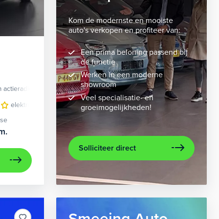
Kom de modernste en mooiste
auto's verkopen en profiteer van:
Een prima beloning passend bij
de functie
Werken in een moderne
showroom
 actieradius
Elektrisch
Veel specialisatie- en
velgen 10-spaaks 21"
elektrisch glazen panorama-dak
luxe lederen bekleding
lederen/stof bekleding
metaalkleur
lic
n
groeimogelijkheden!
ase
m.
Solliciteer direct