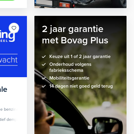
2 jaar garantie
met Bovag Plus
Keuze uit 1 of 2 jaar garantie
Onderhoud volgens
fabrieksschema
Mobiliteitsgarantie
14 dagen niet goed geld terug
le
de benzine
Automaat
tief demping systeem
cruise control adaptief
Apple Carplay/Android Auto
dodehoek detectie
elektrisch glaze
audio instal