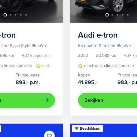
-tron
Audi
e-tron
-Line Black Style 95 kWh
55 quattro S edition 95 kWh
.596 km
437 km actieradius
Elektrisch
2022
30.588 km
437 km
c climate controle
elektrisch glazen panorama-dak
electronic climate controle
lichtmetalen 
Private lease
Kopen
Private le
893,-
p.m.
41.895,-
983,-
p.
n
Bekijken
Beschikbaar