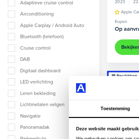
2023
22
Adaptieve cruise control
Apple Ca
Airconditioning
Kopen
Apple Carplay / Android Auto
Op aanvr
Bluetooth (telefoon)
Bekijke
Cruise control
DAB
Digitaal dashboard
Beschikbaar
LED verlichting
Leren bekleding
Lichtmetalen velgen
Toestemming
Navigatie
Panoramadak
Deze website maakt gebruik
Parkeerhulp
We gebruiken cookies om cont