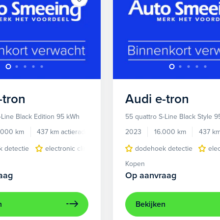
-tron
Audi
e-tron
-Line Black Edition 95 kWh
55 quattro S-Line Black Style 
.000 km
437 km actieradius
Elektrisch
2023
16.000 km
437 km
 detectie
electronic climate controle
dodehoek detectie
elektrisch glazen panora
ele
Kopen
aag
Op aanvraag
n
Bekijken