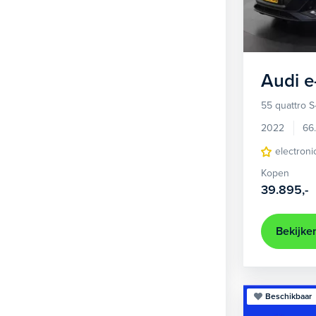
1
Hatchback
371
2
MPV
21
3
Overig
2
Audi
e
4
Personenbus
2
55 quattro S
5
SUV
500
2022
66
6
Sedan
electroni
18
Kopen
Stationwagon
100
39.895,-
Terreinwagen
1
Trike
1
Bekijke
Beschikbaar