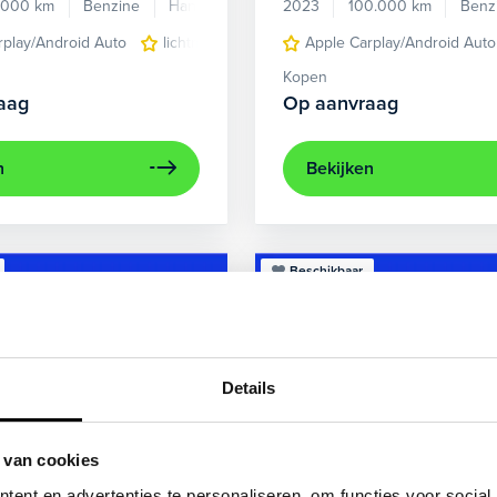
.000 km
Benzine
Handgeschakeld
2023
100.000 km
Benz
rplay/Android Auto
lichtmetalen velgen 5-spaaks 17"
Apple Carplay/Android Auto
voorstoel
Kopen
aag
Op aanvraag
n
Bekijken
Beschikbaar
Details
 van cookies
ent en advertenties te personaliseren, om functies voor social