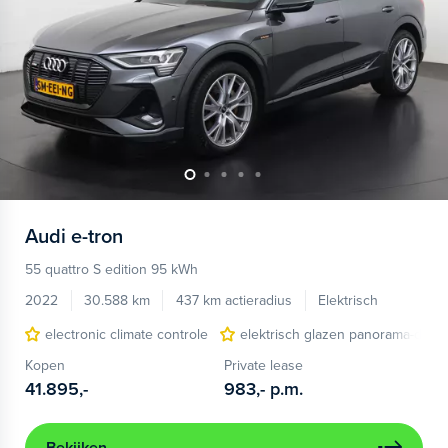
Audi
e-tron
55 quattro S edition 95 kWh
2022
30.588 km
437 km actieradius
Elektrisch
electronic climate controle
elektrisch glazen panorama-dak
Kopen
Private lease
41.895,-
983,-
p.m.
Bekijken