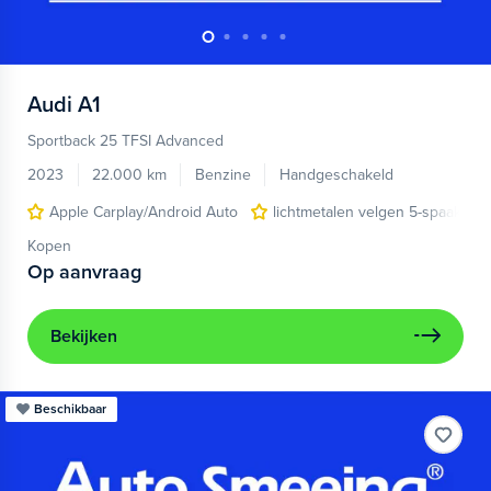
Audi
A1
Sportback 25 TFSI Advanced
2023
22.000 km
Benzine
Handgeschakeld
Apple Carplay/Android Auto
lichtmetalen velgen 5-spaaks 17
Kopen
Op aanvraag
Bekijken
Beschikbaar