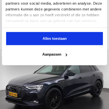
2022
34.998 km
437 km actieradius
Elektrisch
partners voor social media, adverteren en analyse. Deze
partners kunnen deze gegevens combineren met andere
electronic climate controle
elektrisch glazen panorama-dak
informatie die u aan ze heeft verstrekt of die ze hebben
Kopen
Private lease
verzameld op basis van uw gebruik van hun services.
36.895,-
793,-
p.m.
Bekijken
Alles toestaan
Beschikbaar
Aanpassen