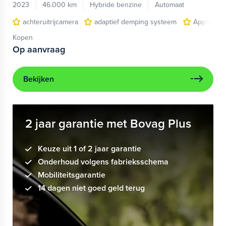
2023
46.000 km
Hybride benzine
Automaat
achteruitrijcamera
adaptief demping systeem
Apple Car
Kopen
Op aanvraag
Bekijken
2 jaar garantie met Bovag Plus
Keuze uit 1 of 2 jaar garantie
Onderhoud volgens fabrieksschema
Mobiliteitsgarantie
14 dagen niet goed geld terug