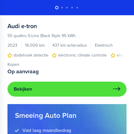
Audi
e-tron
55 quattro S-Line Black Style 95 kWh
2023
16.000 km
437 km actieradius
Elektrisch
dodehoek detectie
electronic climate controle
elektris
Kopen
Op aanvraag
Bekijken
Smeeing Auto Plan
Vast laag maandbedrag