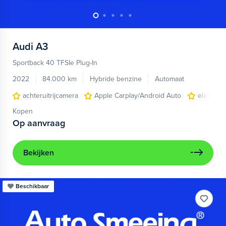
Audi
A3
Sportback 40 TFSIe Plug-In
2022
84.000 km
Hybride benzine
Automaat
achteruitrijcamera
Apple Carplay/Android Auto
electroni
Kopen
Op aanvraag
Bekijken
Beschikbaar