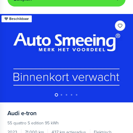
Beschikbaar
Audi
e-tron
55 quattro S edition 95 kWh
2023
71.000 km
437 km actieradius
Elektrisch