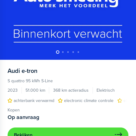
Audi
e-tron
S quattro 95 kWh S-Line
2023
51.000 km
368 km actieradius
Elektrisch
achterbank verwarmd
electronic climate controle
elektr
Kopen
Op aanvraag
Bekijken