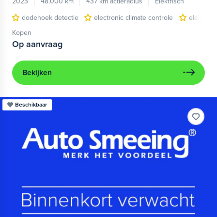
2023
48.000 km
437 km actieradius
Elektrisch
dodehoek detectie
electronic climate controle
elektris
Kopen
Op aanvraag
Bekijken
Beschikbaar