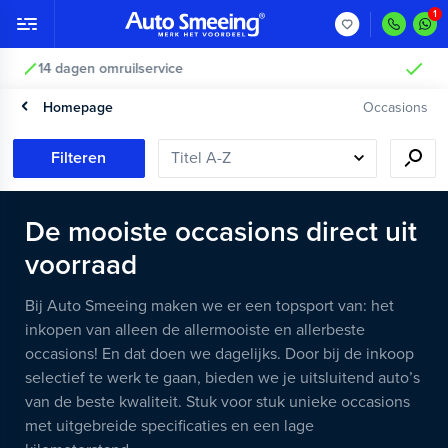
Vakkundig gecontroleerd >
Homepage
Occasions
Filteren
De mooiste occasions direct uit
voorraad
Bij Auto Smeeing maken we er een topsport van: het
inkopen van alleen de allermooiste en allerbeste
occasions! En dat doen we dagelijks. Door bij de inkoop
selectief te werk te gaan, bieden we je uitsluitend auto’s
van de beste kwaliteit. Stuk voor stuk unieke occasions
met uitgebreide specificaties en een lage