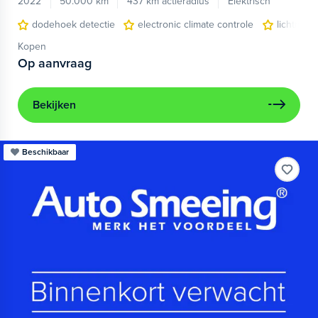
2022
50.000 km
437 km actieradius
Elektrisch
dodehoek detectie
electronic climate controle
lichtmeta
Kopen
Op aanvraag
Bekijken
Beschikbaar