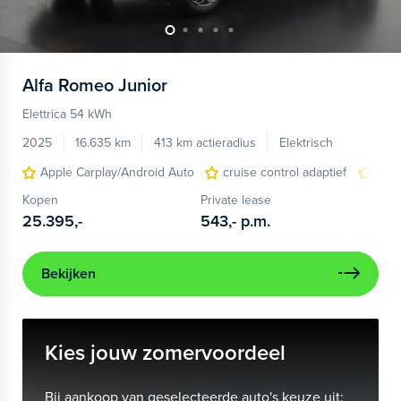
Alfa Romeo
Junior
Elettrica 54 kWh
2025
16.635 km
413 km actieradius
Elektrisch
Apple Carplay/Android Auto
cruise control adaptief
LED
Kopen
Private lease
25.395,-
543,-
p.m.
Bekijken
Kies jouw zomervoordeel
Bij aankoop van geselecteerde auto's keuze uit: