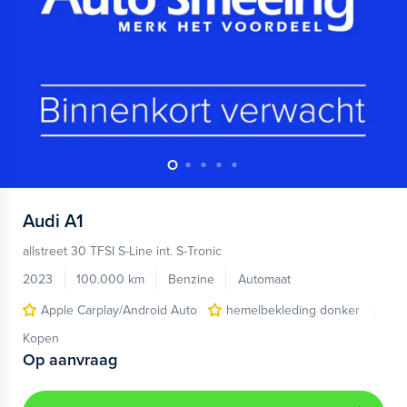
Audi
A1
allstreet 30 TFSI S-Line int. S-Tronic
2023
100.000 km
Benzine
Automaat
Apple Carplay/Android Auto
hemelbekleding donker
lic
Kopen
Op aanvraag