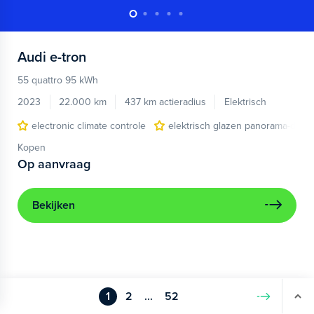
Audi
e-tron
55 quattro 95 kWh
2023
22.000 km
437 km actieradius
Elektrisch
electronic climate controle
elektrisch glazen panorama-dak
Kopen
Op aanvraag
Bekijken
1
2
...
52
Volgende