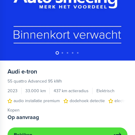
Audi
e-tron
55 quattro Advanced 95 kWh
2023
33.000 km
437 km actieradius
Elektrisch
audio installatie premium
dodehoek detectie
electronic 
Kopen
Op aanvraag