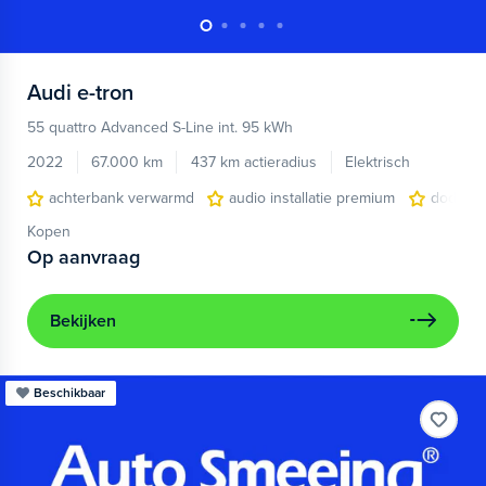
Audi
e-tron
55 quattro Advanced S-Line int. 95 kWh
2022
67.000 km
437 km actieradius
Elektrisch
achterbank verwarmd
audio installatie premium
dodehoe
Kopen
Op aanvraag
Bekijken
Beschikbaar