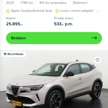
2025
7.784 km
413 km actieradius
Elektrisch
Apple Carplay/Android Auto
cruise control adaptief
LED
Kopen
Private lease
25.895,-
533,-
p.m.
Bekijken
Beschikbaar