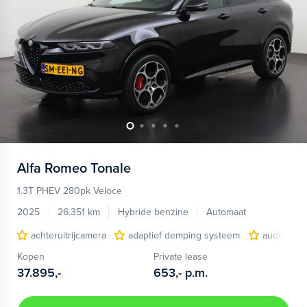
Alfa Romeo
Tonale
1.3T PHEV 280pk Veloce
2025
26.351 km
Hybride benzine
Automaat
achteruitrijcamera
adaptief demping systeem
audio inst
Kopen
Private lease
37.895,-
653,-
p.m.