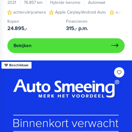
2021
76.857 km
Hybride benzine
Automaat
achteruitrijcamera
Apple Carplay/Android Auto
audio ins
Kopen
Financieren
24.895,-
315,-
p.m.
Bekijken
Beschikbaar