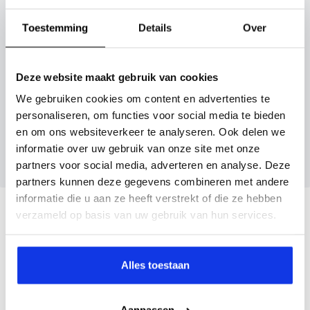
Maak snel een afspraak in de showroom of bestel hem
Toestemming
Details
Over
direct online.
Deze website maakt gebruik van cookies
Inruilvoorstel aanvragen
We gebruiken cookies om content en advertenties te
personaliseren, om functies voor social media te bieden
Wanneer je foto’s meestuurt ontvang je op
en om ons websiteverkeer te analyseren. Ook delen we
maandag tot en met vrijdag binnen enkele uren
informatie over uw gebruik van onze site met onze
een voorstel.
partners voor social media, adverteren en analyse. Deze
partners kunnen deze gegevens combineren met andere
informatie die u aan ze heeft verstrekt of die ze hebben
Veelgestelde vragen
verzameld op basis van uw gebruik van hun services.
Wanneer kan ik een proefrit maken?
Alles toestaan
Kan ik een auto reserveren?