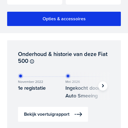
Opties & accessoires
Onderhoud & historie van deze Fiat
500
November 2022
Mei 2026
Juli 2026
1e registatie
Ingekocht door
Binne
Auto Smeeing
Auto 
Bekijk voertuigrapport