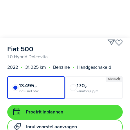
Fiat 500
1.0 Hybrid Dolcevita
2022
31.025 km
Benzine
Handgeschakeld
Nieuw
13.495,-
170,-
inclusief btw
vanafprijs p/m
Proefrit inplannen
Inruilvoorstel aanvragen