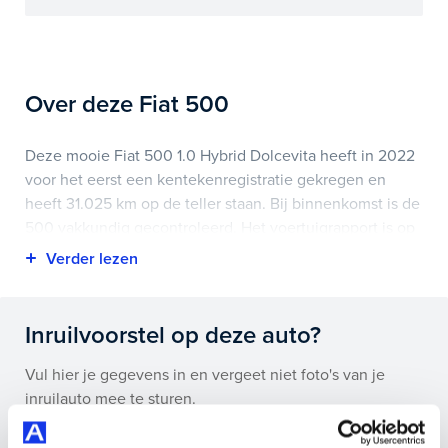
Over deze Fiat 500
Deze mooie Fiat 500 1.0 Hybrid Dolcevita heeft in 2022
voor het eerst een kentekenregistratie gekregen en
heeft 31.025 km op de teller staan. Bij binnenkomst is de
500 vakkundig gecontroleerd. Het voertuigrapport is op
deze pagina bij onderhoud en historie te downloaden.
Highlights van deze Fiat zijn onder andere apple
carplay/android auto, lichtmetalen velgen 15",
Inruilvoorstel op deze auto?
panoramadak en nog veel meer.
Vul hier je gegevens in en vergeet niet foto's van je
Je koopt hem voor € 13.495,- maar je kan deze Fiat 500
inruilauto mee te sturen.
ook bij ons financieren of leasen.
Kenteken huidige auto
Kilometerstand (bij benadering)