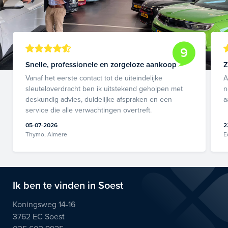
9
Snelle, professionele en zorgeloze aankoop
Z
Vanaf het eerste contact tot de uiteindelijke
A
sleuteloverdracht ben ik uitstekend geholpen met
n
deskundig advies, duidelijke afspraken en een
a
service die alle verwachtingen overtreft.
05-07-2026
2
Thymo, Almere
E
Ik ben te vinden in Soest
Koningsweg 14-16
3762 EC Soest