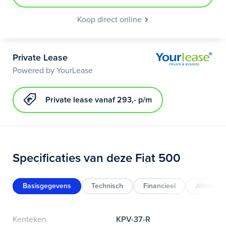
Koop direct online
Private Lease
Powered by YourLease
Private lease vanaf 293,- p/m
Specificaties van deze Fiat 500
Basisgegevens
Technisch
Financieel
Afmeting
Kenteken
KPV-37-R