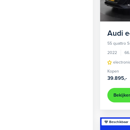
1
Hatchback
377
2
MPV
21
3
Overig
2
Audi
e
4
Personenbus
2
55 quattro S
5
SUV
505
2022
66
6
Sedan
electroni
18
Kopen
Stationwagon
101
39.895,-
Terreinwagen
1
Trike
1
Bekijke
Beschikbaar