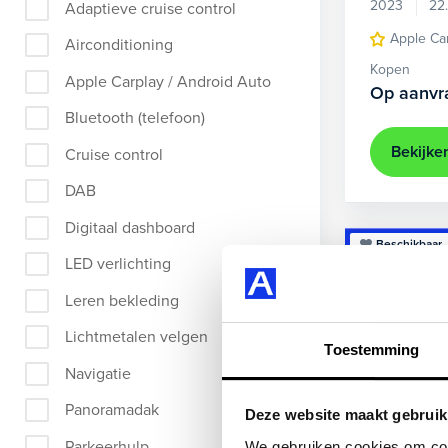
2023
22
Adaptieve cruise control
Apple Ca
Airconditioning
Kopen
Apple Carplay / Android Auto
Op aanvr
Bluetooth (telefoon)
Bekijke
Cruise control
DAB
Digitaal dashboard
Beschikbaar
LED verlichting
Leren bekleding
Lichtmetalen velgen
Toestemming
Navigatie
Panoramadak
Deze website maakt gebruik
Parkeerhulp
We gebruiken cookies om cont