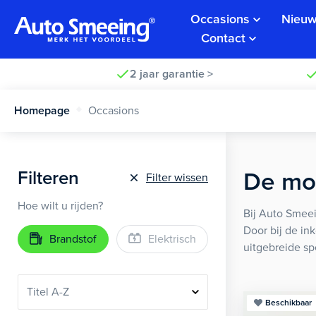
Occasions
Nieuw
Contact
2 jaar garantie >
Homepage
Occasions
Filteren
De moo
Filter wissen
Hoe wilt u rijden?
Bij Auto Smeei
Door bij de in
Brandstof
Elektrisch
uitgebreide sp
Beschikbaar