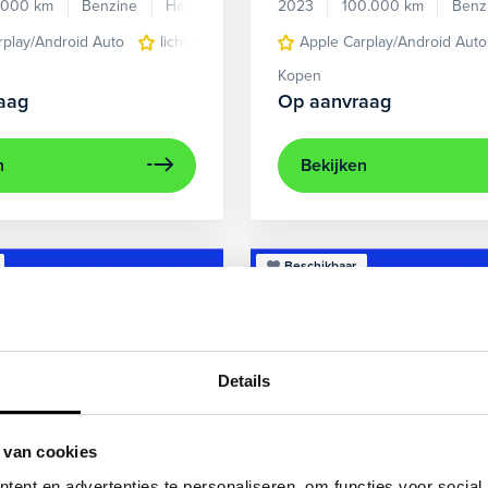
.000 km
Benzine
Handgeschakeld
2023
100.000 km
Benz
rplay/Android Auto
lichtmetalen velgen 5-spaaks 17"
Apple Carplay/Android Auto
voorstoel
Kopen
aag
Op aanvraag
n
Bekijken
Beschikbaar
Details
 van cookies
ent en advertenties te personaliseren, om functies voor social