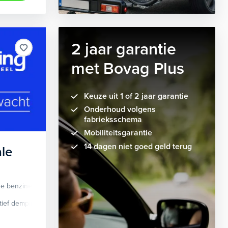
2 jaar garantie
met Bovag Plus
Keuze uit 1 of 2 jaar garantie
Onderhoud volgens
fabrieksschema
Mobiliteitsgarantie
14 dagen niet goed geld terug
le
de benzine
Automaat
tief demping systeem
cruise control adaptief
Apple Carplay/Android Auto
dodehoek detectie
elektrisch glaze
audio instal