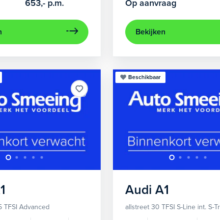
653,-
p.m.
Op aanvraag
n
Bekijken
Beschikbaar
1
Audi
A1
5 TFSI Advanced
allstreet 30 TFSI S-Line int. S-T