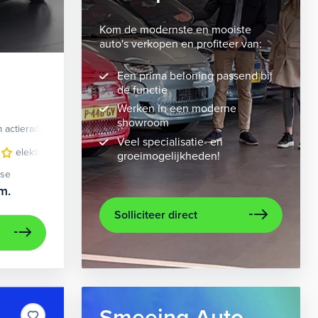
Kom de modernste en mooiste
auto's verkopen en profiteer van:
Een prima beloning passend bij
de functie
Werken in een moderne
showroom
 actieradius
Elektrisch
Veel specialisatie- en
velgen 10-spaaks 21"
elektrisch glazen panorama-dak
luxe lederen bekleding
lederen/stof bekleding
metaalkleur
lic
n
groeimogelijkheden!
ase
m.
Solliciteer direct