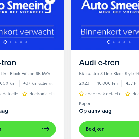
-tron
Audi
e-tron
-Line Black Edition 95 kWh
55 quattro S-Line Black Style 
.000 km
437 km actieradius
Elektrisch
2023
16.000 km
437 km
 detectie
electronic climate controle
dodehoek detectie
elektrisch glazen panora
ele
Kopen
aag
Op aanvraag
n
Bekijken