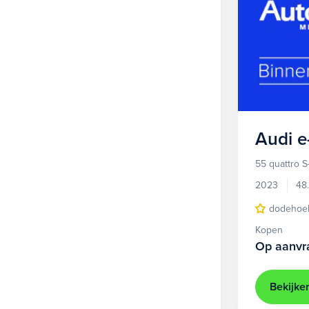
Audi
e
55 quattro S
2023
48
dodehoek
Kopen
Op aanvr
Bekijke