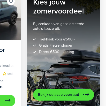
Kies jouw
zomervoordeel
Bij aankoop van geselecteerde
auto's keuze uit:
Trekhaak voor €500,-
Gratis Fietsendrager
or
Direct €500,- korting
ctieradius
Elektrisch
lichtmetalen velgen 5-spaaks 18"
cruise control adaptief
LED koplampen
volledig digitaal instrumentenpane
lichtmetalen velge
ase
m.
Bekijk de actie voorraad