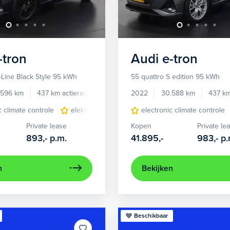
-tron
Audi
e-tron
-Line Black Style 95 kWh
55 quattro S edition 95 kWh
.596 km
437 km actieradius
Elektrisch
2022
30.588 km
437 km
c climate controle
elektrisch glazen panorama-dak
electronic climate controle
lichtmetalen 
Private lease
Kopen
Private le
893,-
p.m.
41.895,-
983,-
p.
n
Bekijken
Beschikbaar