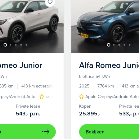
Romeo
Junior
Alfa Romeo
Juni
 kWh
Elettrica 54 kWh
.635 km
413 km actieradius
Elektrisch
2025
7.784 km
413 km a
rplay/Android Auto
cruise control adaptief
Apple Carplay/Android Auto
LED koplampen
Private lease
Kopen
Private le
543,-
p.m.
25.895,-
533,-
p.
n
Bekijken