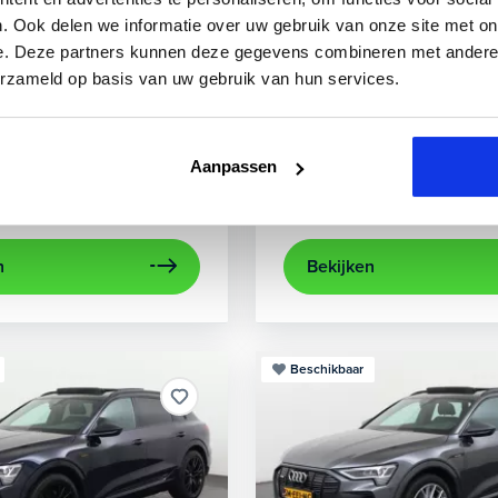
3
Audi
A3
. Ook delen we informatie over uw gebruik van onze site met on
e. Deze partners kunnen deze gegevens combineren met andere i
 TFSIe Plug-In
Sportback 40 TFSIe Advanced
erzameld op basis van uw gebruik van hun services.
.000 km
Hybride benzine
Automaat
2021
52.979 km
Hybrid
rijcamera
Apple Carplay/Android Auto
achteruitrijcamera
electronic climate control
Appl
Aanpassen
Kopen
aag
Op aanvraag
n
Bekijken
Beschikbaar