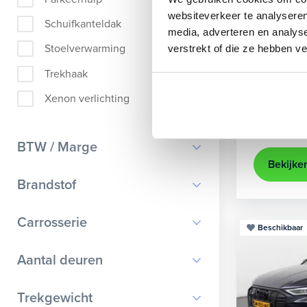
Audi
A
websiteverkeer te analyseren
Schuifkanteldak
media, adverteren en analys
Sportback 40
Stoelverwarming
verstrekt of die ze hebben v
2022
84
Trekhaak
achteruit
Xenon verlichting
Kopen
Op aanvr
BTW / Marge
Bekijke
BTW
Brandstof
Marge
Benzine
Carrosserie
Beschikbaar
Diesel
Bestelauto
9
Aantal deuren
Elektrisch
Cabriolet
9
Hybride benzine
0
Trekgewicht
Chassis cabine
1