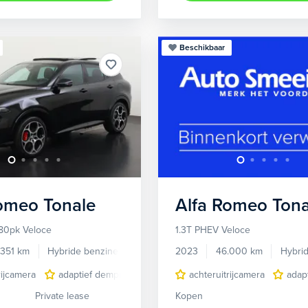
Beschikbaar
Romeo
Tonale
Alfa Romeo
Tona
80pk Veloce
1.3T PHEV Veloce
.351 km
Hybride benzine
Automaat
2023
46.000 km
Hybri
rijcamera
adaptief demping systeem
achteruitrijcamera
audio installatie premium
adap
Private lease
Kopen