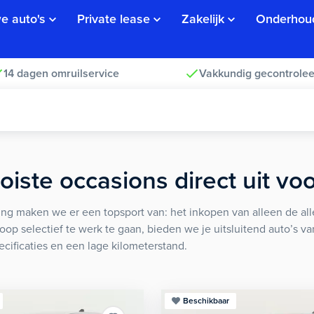
e auto's
Private lease
Zakelijk
Onderhou
14 dagen omruilservice
Vakkundig gecontrolee
iste occasions direct uit vo
ng maken we er een topsport van: het inkopen van alleen de alle
koop selectief te werk te gaan, bieden we je uitsluitend auto’s v
ecificaties en een lage kilometerstand.
Beschikbaar