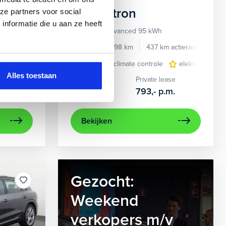
Audi
e-tron
ze partners voor social
nformatie die u aan ze heeft
55 quattro Advanced 95 kWh
e benzine
Automaat
2022
34.998 km
437 km actieradius
El
e
e Carplay/Android Auto
elektrisch glazen panorama-dak
electronic climate controle
electronic climate controle
lederen bekleding
elektrisch gla
lichtmetalen
navig
Alles toestaan
Kopen
Private lease
36.895,-
793,-
p.m.
Bekijken
Gezocht:
Weekend
verkopers m/v