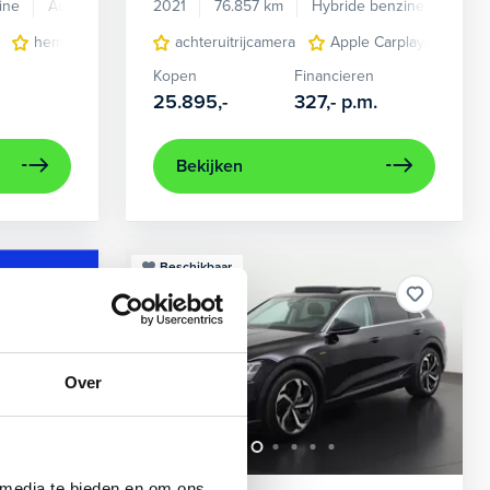
ine
Automaat
2021
76.857 km
Hybride benzine
Auto
en verwarmd
hemelbekleding donker
achteruitrijcamera
lichtmetalen velgen 7-spaaks 17"
Apple Carplay/Android
Kopen
Financieren
25.895,-
327,-
p.m.
Bekijken
Beschikbaar
Over
 media te bieden en om ons