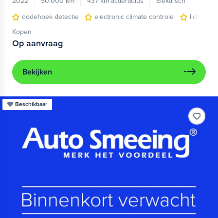
2022
50.000 km
437 km actieradius
Elektrisch
dodehoek detectie
electronic climate controle
lichtmeta
Kopen
Op aanvraag
Bekijken
Beschikbaar