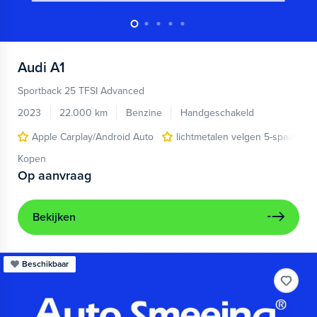
Audi
A1
Sportback 25 TFSI Advanced
2023
22.000 km
Benzine
Handgeschakeld
Apple Carplay/Android Auto
lichtmetalen velgen 5-spaaks 17
Kopen
Op aanvraag
Bekijken
Beschikbaar