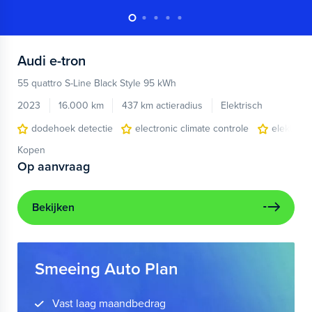
Audi
e-tron
55 quattro S-Line Black Style 95 kWh
2023
16.000 km
437 km actieradius
Elektrisch
dodehoek detectie
electronic climate controle
elektris
Kopen
Op aanvraag
Bekijken
Smeeing Auto Plan
Vast laag maandbedrag