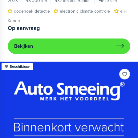
2023
48.000 km
437 km actieradius
Elektrisch
dodehoek detectie
electronic climate controle
elektris
Kopen
Op aanvraag
Bekijken
Beschikbaar