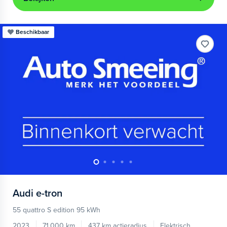
Beschikbaar
Audi
e-tron
55 quattro S edition 95 kWh
2023
71.000 km
437 km actieradius
Elektrisch