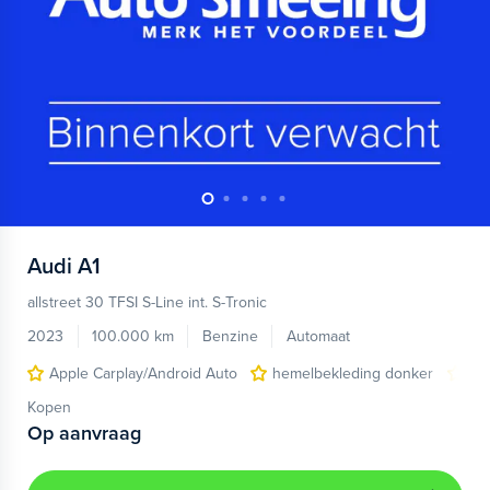
Audi
A1
allstreet 30 TFSI S-Line int. S-Tronic
2023
100.000 km
Benzine
Automaat
Apple Carplay/Android Auto
hemelbekleding donker
lic
Kopen
Op aanvraag