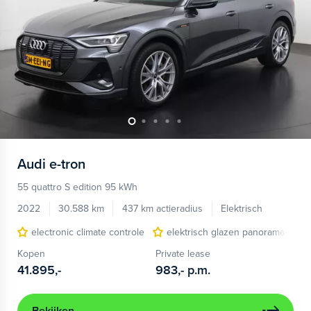
Audi
e-tron
55 quattro S edition 95 kWh
2022
30.588 km
437 km actieradius
Elektrisch
electronic climate controle
elektrisch glazen panorama-dak
Kopen
Private lease
41.895,-
983,-
p.m.
Bekijken