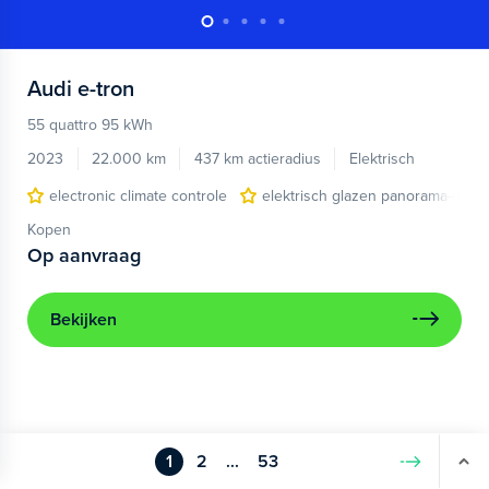
Audi
e-tron
55 quattro 95 kWh
2023
22.000 km
437 km actieradius
Elektrisch
electronic climate controle
elektrisch glazen panorama-dak
Kopen
Op aanvraag
Bekijken
1
2
...
53
Volgende