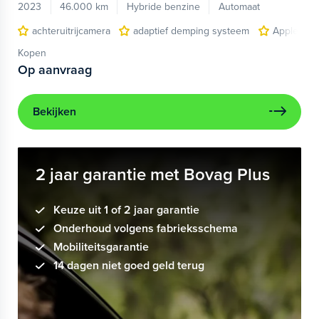
2023
46.000 km
Hybride benzine
Automaat
achteruitrijcamera
adaptief demping systeem
Apple Car
Kopen
Op aanvraag
Bekijken
2 jaar garantie met Bovag Plus
Keuze uit 1 of 2 jaar garantie
Onderhoud volgens fabrieksschema
Mobiliteitsgarantie
14 dagen niet goed geld terug