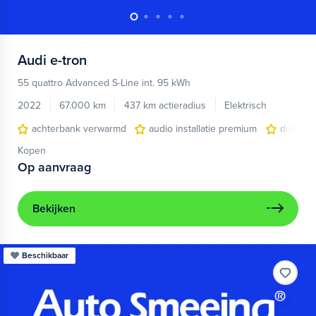
Audi
e-tron
55 quattro Advanced S-Line int. 95 kWh
2022
67.000 km
437 km actieradius
Elektrisch
achterbank verwarmd
audio installatie premium
dodehoe
Kopen
Op aanvraag
Bekijken
Beschikbaar