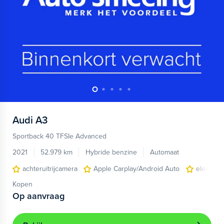
Audi
A3
Sportback 40 TFSIe Advanced
2021
52.979 km
Hybride benzine
Automaat
achteruitrijcamera
Apple Carplay/Android Auto
electroni
Kopen
Op aanvraag