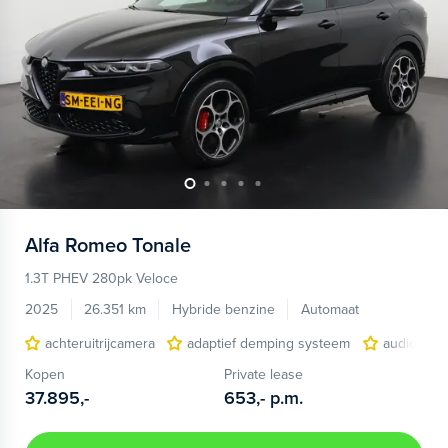
Alfa Romeo
Tonale
1.3T PHEV 280pk Veloce
2025
26.351 km
Hybride benzine
Automaat
achteruitrijcamera
adaptief demping systeem
audio inst
Kopen
Private lease
37.895,-
653,-
p.m.