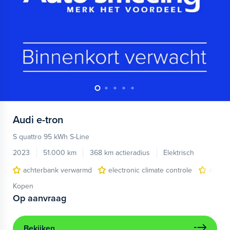
Audi
e-tron
S quattro 95 kWh S-Line
2023
51.000 km
368 km actieradius
Elektrisch
achterbank verwarmd
electronic climate controle
elektr
Kopen
Op aanvraag
Bekijken