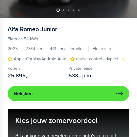
Alfa Romeo
Junior
Elettrica 54 kWh
2025
7.784 km
413 km actieradius
Elektrisch
Apple Carplay/Android Auto
cruise control adaptief
LED
Kopen
Private lease
25.895,-
533,-
p.m.
Bekijken
Kies jouw zomervoordeel
Bij aankoop van geselecteerde auto's keuze uit: