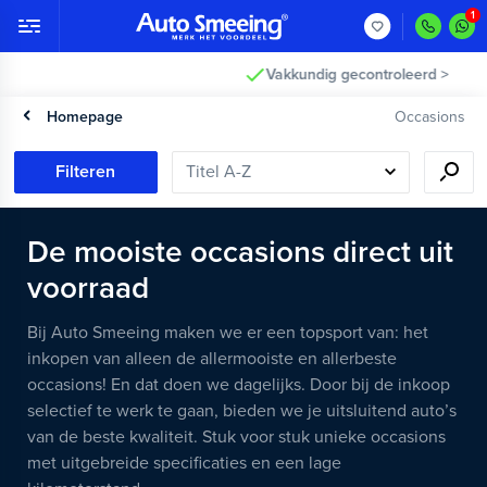
Vakkundig gecontroleerd >
Homepage
Occasions
Filteren
De mooiste occasions direct uit
voorraad
Bij Auto Smeeing maken we er een topsport van: het
inkopen van alleen de allermooiste en allerbeste
occasions! En dat doen we dagelijks. Door bij de inkoop
selectief te werk te gaan, bieden we je uitsluitend auto’s
van de beste kwaliteit. Stuk voor stuk unieke occasions
met uitgebreide specificaties en een lage