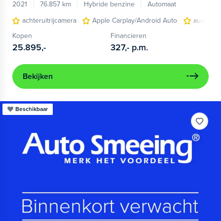
2021
76.857 km
Hybride benzine
Automaat
achteruitrijcamera
Apple Carplay/Android Auto
audio ins
Kopen
Financieren
25.895,-
327,-
p.m.
Bekijken
Beschikbaar