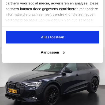
2022
34.998 km
437 km actieradius
Elektrisch
partners voor social media, adverteren en analyse. Deze
partners kunnen deze gegevens combineren met andere
electronic climate controle
elektrisch glazen panorama-dak
informatie die u aan ze heeft verstrekt of die ze hebben
Kopen
Private lease
verzameld op basis van uw gebruik van hun services.
36.895,-
793,-
p.m.
Bekijken
Alles toestaan
Beschikbaar
Aanpassen