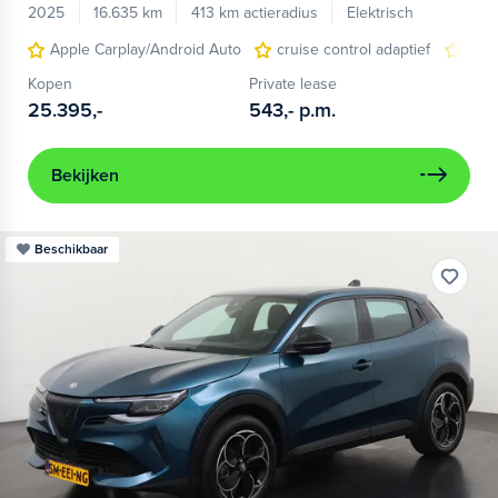
2025
16.635 km
413 km actieradius
Elektrisch
Apple Carplay/Android Auto
cruise control adaptief
LED
Kopen
Private lease
25.395,-
543,-
p.m.
Bekijken
Beschikbaar