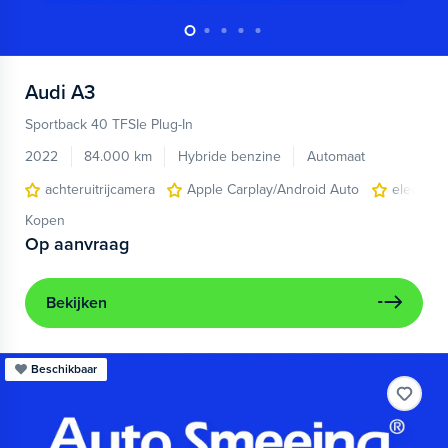
Audi
A3
Sportback 40 TFSIe Plug-In
2022
84.000 km
Hybride benzine
Automaat
achteruitrijcamera
Apple Carplay/Android Auto
electroni
Kopen
Op aanvraag
Bekijken
Beschikbaar