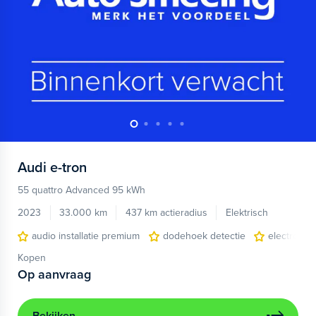
Audi
e-tron
55 quattro Advanced 95 kWh
2023
33.000 km
437 km actieradius
Elektrisch
audio installatie premium
dodehoek detectie
electronic 
Kopen
Op aanvraag