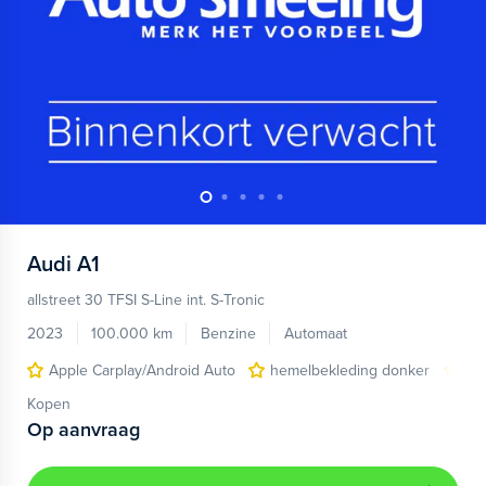
Audi
A1
allstreet 30 TFSI S-Line int. S-Tronic
2023
100.000 km
Benzine
Automaat
Apple Carplay/Android Auto
hemelbekleding donker
lic
Kopen
Op aanvraag