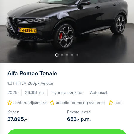
Alfa Romeo
Tonale
1.3T PHEV 280pk Veloce
2025
26.351 km
Hybride benzine
Automaat
achteruitrijcamera
adaptief demping systeem
audio inst
Kopen
Private lease
37.895,-
653,-
p.m.