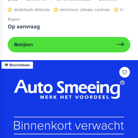
dodehoek detectie
electronic climate controle
lichtmeta
Kopen
Op aanvraag
Bekijken
Beschikbaar