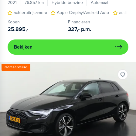
2021
76.857 km
Hybride benzine
Automaat
achteruitrijcamera
Apple Carplay/Android Auto
audio ins
Kopen
Financieren
25.895,-
327,-
p.m.
Bekijken
Gereserveerd