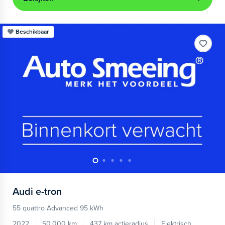
Beschikbaar
Audi
e-tron
55 quattro Advanced 95 kWh
2022
50.000 km
437 km actieradius
Elektrisch