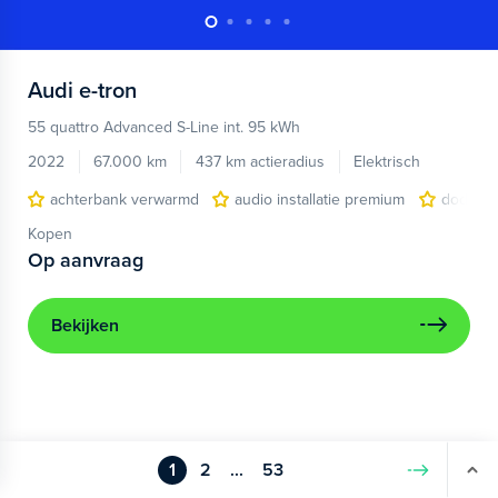
Audi
e-tron
55 quattro Advanced S-Line int. 95 kWh
2022
67.000 km
437 km actieradius
Elektrisch
achterbank verwarmd
audio installatie premium
dodehoe
Kopen
Op aanvraag
Bekijken
1
2
...
53
Volgende