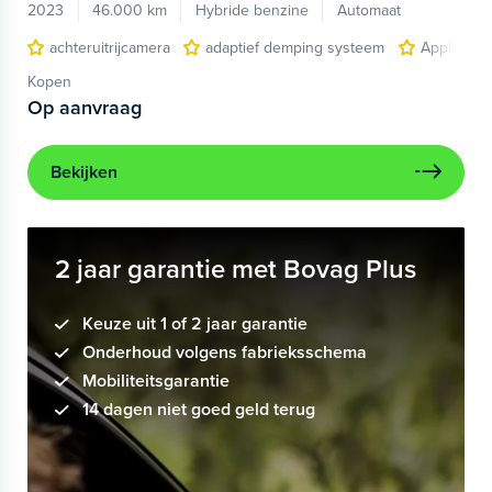
2023
46.000 km
Hybride benzine
Automaat
achteruitrijcamera
adaptief demping systeem
Apple Car
Kopen
Op aanvraag
Bekijken
2 jaar garantie met Bovag Plus
Keuze uit 1 of 2 jaar garantie
Onderhoud volgens fabrieksschema
Mobiliteitsgarantie
14 dagen niet goed geld terug