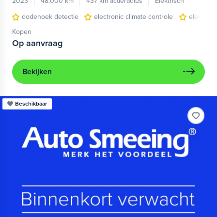
2023
48.000 km
437 km actieradius
Elektrisch
dodehoek detectie
electronic climate controle
elektris
Kopen
Op aanvraag
Bekijken
Beschikbaar