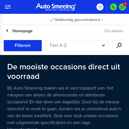
Vakkundig gecontroleerd >
Homepage
Occasions
Filteren
De mooiste occasions direct uit
voorraad
Bij Auto Smeeing maken we er een topsport van: het
inkopen van alleen de allermooiste en allerbeste
occasions! En dat doen we dagelijks. Door bij de inkoop
selectief te werk te gaan, bieden we je uitsluitend auto’s
van de beste kwaliteit. Stuk voor stuk unieke occasions
met uitgebreide specificaties en een lage