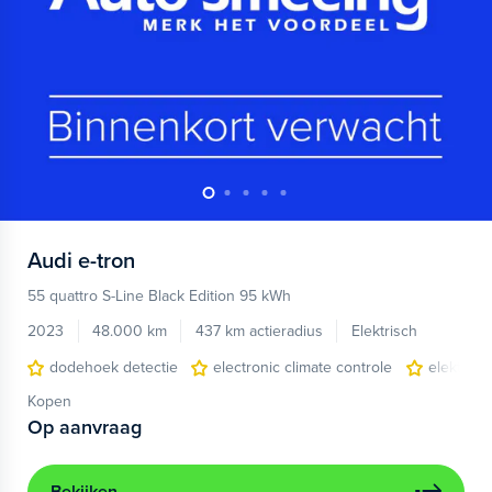
Audi
e-tron
55 quattro S-Line Black Edition 95 kWh
2023
48.000 km
437 km actieradius
Elektrisch
dodehoek detectie
electronic climate controle
elektris
Kopen
Op aanvraag