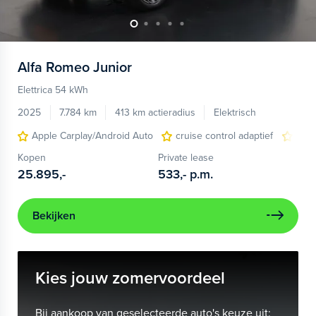
Alfa Romeo
Junior
Elettrica 54 kWh
2025
7.784 km
413 km actieradius
Elektrisch
Apple Carplay/Android Auto
cruise control adaptief
LED
Kopen
Private lease
25.895,-
533,-
p.m.
Bekijken
Kies jouw zomervoordeel
Bij aankoop van geselecteerde auto's keuze uit: