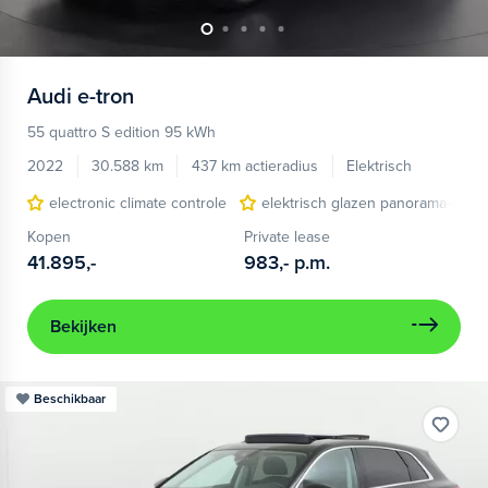
Audi
e-tron
55 quattro S edition 95 kWh
2022
30.588 km
437 km actieradius
Elektrisch
electronic climate controle
elektrisch glazen panorama-dak
Kopen
Private lease
41.895,-
983,-
p.m.
Bekijken
Beschikbaar