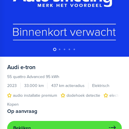
Audi
e-tron
55 quattro Advanced 95 kWh
2023
33.000 km
437 km actieradius
Elektrisch
audio installatie premium
dodehoek detectie
electronic 
Kopen
Op aanvraag
Bekijken