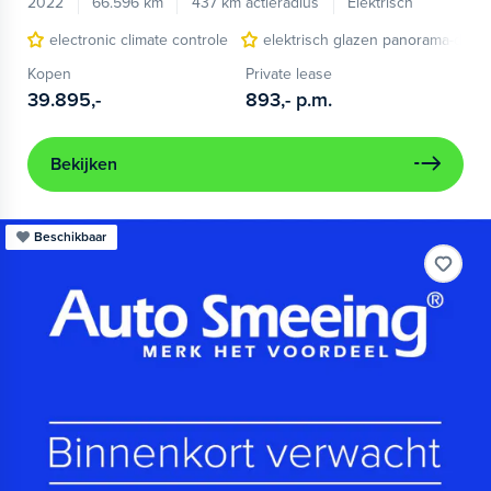
2022
66.596 km
437 km actieradius
Elektrisch
electronic climate controle
elektrisch glazen panorama-dak
Kopen
Private lease
39.895,-
893,-
p.m.
Bekijken
Beschikbaar