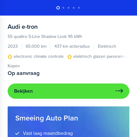
Audi
e-tron
55 quattro S-Line Shadow Look 95 kWh
2023
65.000 km
437 km actieradius
Elektrisch
electronic climate controle
elektrisch glazen panorama-dak
Kopen
Op aanvraag
Bekijken
Smeeing Auto Plan
Vast laag maandbedrag