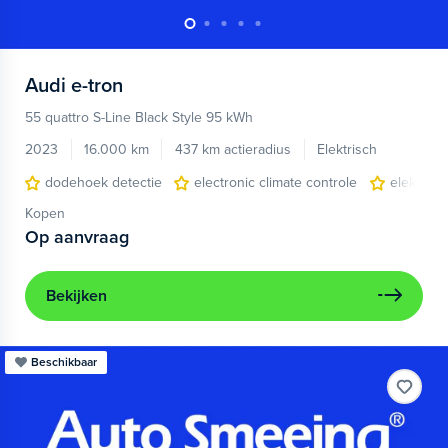
Audi
e-tron
55 quattro S-Line Black Style 95 kWh
2023
16.000 km
437 km actieradius
Elektrisch
dodehoek detectie
electronic climate controle
elektris
Kopen
Op aanvraag
Bekijken
Beschikbaar