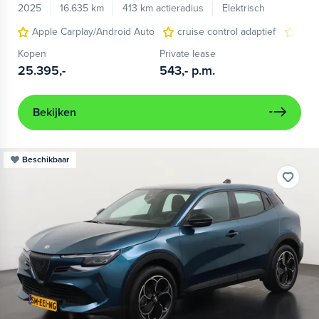
2025
16.635 km
413 km actieradius
Elektrisch
Apple Carplay/Android Auto
cruise control adaptief
LED
Kopen
Private lease
25.395,-
543,-
p.m.
Bekijken
Beschikbaar