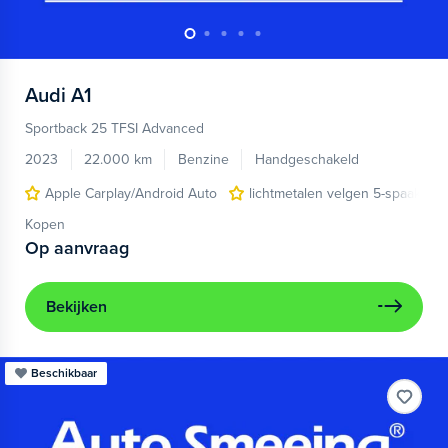
Audi
A1
Sportback 25 TFSI Advanced
2023
22.000 km
Benzine
Handgeschakeld
Apple Carplay/Android Auto
lichtmetalen velgen 5-spaaks 17
Kopen
Op aanvraag
Bekijken
Beschikbaar