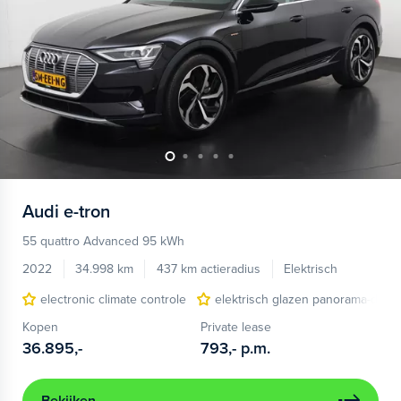
Audi
e-tron
55 quattro Advanced 95 kWh
2022
34.998 km
437 km actieradius
Elektrisch
electronic climate controle
elektrisch glazen panorama-dak
Kopen
Private lease
36.895,-
793,-
p.m.
Bekijken