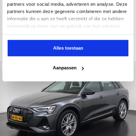
2021
52.979 km
Hybride benzine
Automaat
partners voor social media, adverteren en analyse. Deze
partners kunnen deze gegevens combineren met andere
achteruitrijcamera
Apple Carplay/Android Auto
electroni
informatie die u aan ze heeft verstrekt of die ze hebben
Kopen
verzameld op basis van uw gebruik van hun services.
Op aanvraag
Bekijken
Alles toestaan
Beschikbaar
Aanpassen