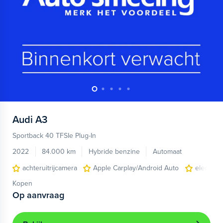
Audi
A3
Sportback 40 TFSIe Plug-In
2022
84.000 km
Hybride benzine
Automaat
achteruitrijcamera
Apple Carplay/Android Auto
electroni
Kopen
Op aanvraag