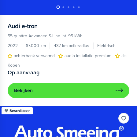
Audi
e-tron
55 quattro Advanced S-Line int. 95 kWh
2022
67.000 km
437 km actieradius
Elektrisch
achterbank verwarmd
audio installatie premium
dodehoe
Kopen
Op aanvraag
Bekijken
Beschikbaar