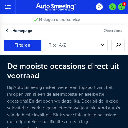
Vakkundig gecontroleerd >
Homepage
Occasions
Filteren
De mooiste occasions direct uit
voorraad
Bij Auto Smeeing maken we er een topsport van: het
inkopen van alleen de allermooiste en allerbeste
occasions! En dat doen we dagelijks. Door bij de inkoop
selectief te werk te gaan, bieden we je uitsluitend auto’s
van de beste kwaliteit. Stuk voor stuk unieke occasions
met uitgebreide specificaties en een lage