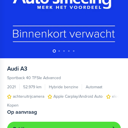
Audi
A3
Sportback 40 TFSIe Advanced
2021
52.979 km
Hybride benzine
Automaat
achteruitrijcamera
Apple Carplay/Android Auto
electroni
Kopen
Op aanvraag