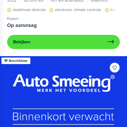
2022
50.000 km
437 km actieradius
Elektrisch
dodehoek detectie
electronic climate controle
lichtmeta
Kopen
Op aanvraag
Bekijken
Beschikbaar