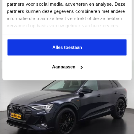
2022
34.998 km
437 km actieradius
Elektrisch
partners voor social media, adverteren en analyse. Deze
partners kunnen deze gegevens combineren met andere
electronic climate controle
elektrisch glazen panorama-dak
informatie die u aan ze heeft verstrekt of die ze hebben
Kopen
Private lease
verzameld op basis van uw gebruik van hun services.
36.895,-
793,-
p.m.
Bekijken
Alles toestaan
Beschikbaar
Aanpassen