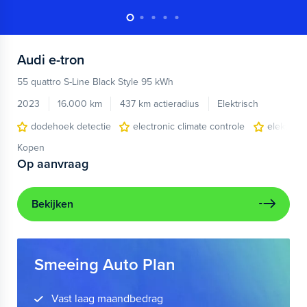
Audi
e-tron
55 quattro S-Line Black Style 95 kWh
2023
16.000 km
437 km actieradius
Elektrisch
dodehoek detectie
electronic climate controle
elektris
Kopen
Op aanvraag
Bekijken
Smeeing Auto Plan
Vast laag maandbedrag