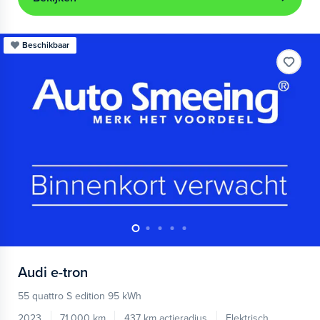
Beschikbaar
Audi
e-tron
55 quattro S edition 95 kWh
2023
71.000 km
437 km actieradius
Elektrisch