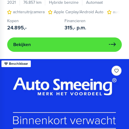
2021
76.857 km
Hybride benzine
Automaat
achteruitrijcamera
Apple Carplay/Android Auto
audio ins
Kopen
Financieren
24.895,-
315,-
p.m.
Bekijken
Beschikbaar