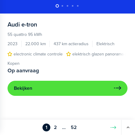
Audi
e-tron
55 quattro 95 kWh
2023
22.000 km
437 km actieradius
Elektrisch
electronic climate controle
elektrisch glazen panorama-dak
Kopen
Op aanvraag
Bekijken
1
2
...
52
Volgende