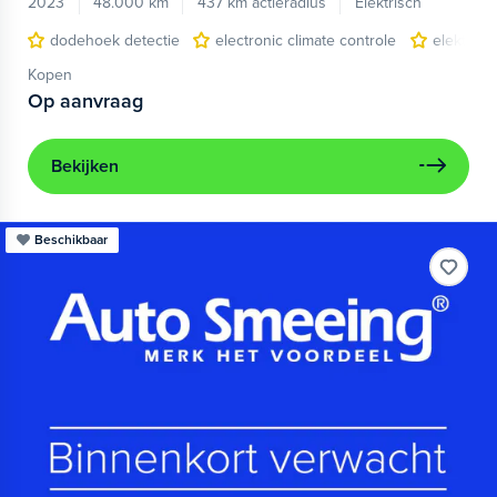
2023
48.000 km
437 km actieradius
Elektrisch
dodehoek detectie
electronic climate controle
elektris
Kopen
Op aanvraag
Bekijken
Beschikbaar