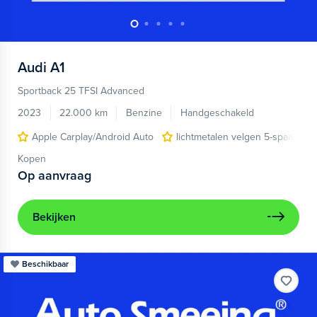
Audi
A1
Sportback 25 TFSI Advanced
2023
22.000 km
Benzine
Handgeschakeld
Apple Carplay/Android Auto
lichtmetalen velgen 5-spaaks 17
Kopen
Op aanvraag
Bekijken
Beschikbaar