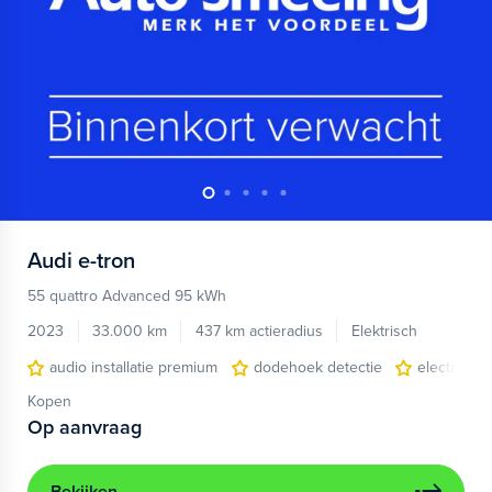
Audi
e-tron
55 quattro Advanced 95 kWh
2023
33.000 km
437 km actieradius
Elektrisch
audio installatie premium
dodehoek detectie
electronic 
Kopen
Op aanvraag