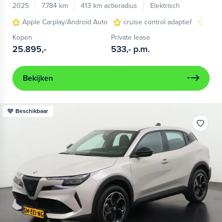
2025
7.784 km
413 km actieradius
Elektrisch
Apple Carplay/Android Auto
cruise control adaptief
LED
Kopen
Private lease
25.895,-
533,-
p.m.
Bekijken
Beschikbaar