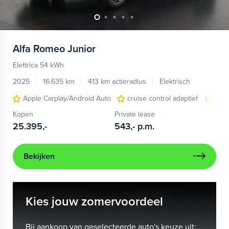
Alfa Romeo
Junior
Elettrica 54 kWh
2025
16.635 km
413 km actieradius
Elektrisch
Apple Carplay/Android Auto
cruise control adaptief
LED
Kopen
Private lease
25.395,-
543,-
p.m.
Bekijken
Kies jouw zomervoordeel
Bij aankoop van geselecteerde auto's keuze uit: