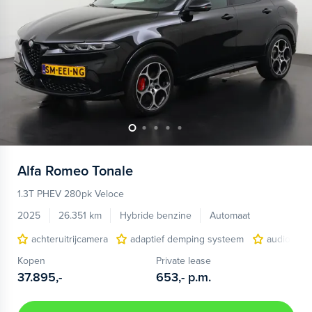
Alfa Romeo
Tonale
1.3T PHEV 280pk Veloce
2025
26.351 km
Hybride benzine
Automaat
achteruitrijcamera
adaptief demping systeem
audio inst
Kopen
Private lease
37.895,-
653,-
p.m.