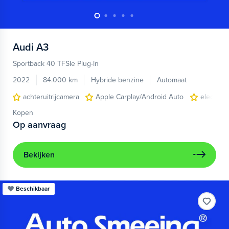
Audi
A3
Sportback 40 TFSIe Plug-In
2022
84.000 km
Hybride benzine
Automaat
achteruitrijcamera
Apple Carplay/Android Auto
electroni
Kopen
Op aanvraag
Bekijken
Beschikbaar