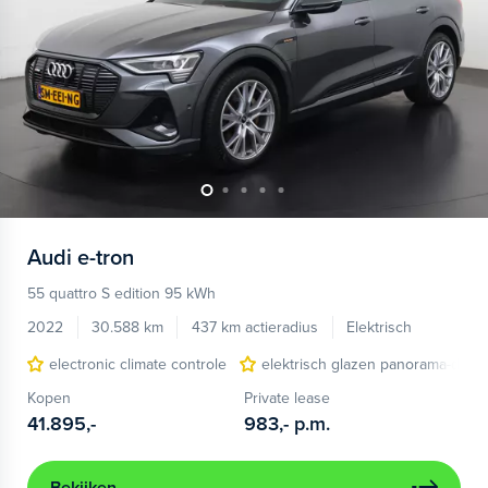
Audi
e-tron
55 quattro S edition 95 kWh
2022
30.588 km
437 km actieradius
Elektrisch
electronic climate controle
elektrisch glazen panorama-dak
Kopen
Private lease
41.895,-
983,-
p.m.
Bekijken