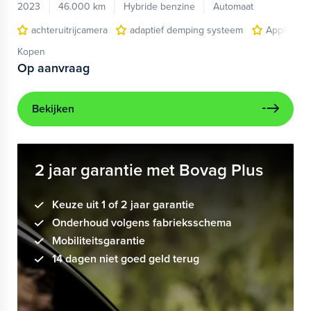
2023
46.000 km
Hybride benzine
Automaat
achteruitrijcamera
adaptief demping systeem
Apple Car
Kopen
Op aanvraag
Bekijken
2 jaar garantie met Bovag Plus
Keuze uit 1 of 2 jaar garantie
Onderhoud volgens fabrieksschema
Mobiliteitsgarantie
14 dagen niet goed geld terug