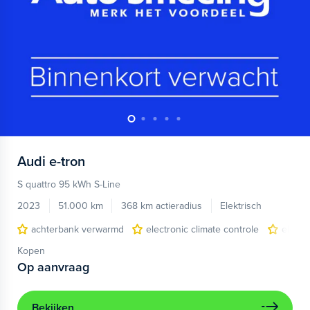
Audi
e-tron
S quattro 95 kWh S-Line
2023
51.000 km
368 km actieradius
Elektrisch
achterbank verwarmd
electronic climate controle
elektr
Kopen
Op aanvraag
Bekijken