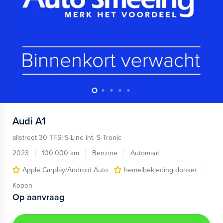
Audi
A1
allstreet 30 TFSI S-Line int. S-Tronic
2023
100.000 km
Benzine
Automaat
Apple Carplay/Android Auto
hemelbekleding donker
lic
Kopen
Op aanvraag