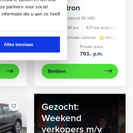
Audi
e-tron
ze partners voor social
nformatie die u aan ze heeft
55 quattro Advanced 95 kWh
e benzine
Automaat
2022
34.998 km
437 km actieradius
El
e
e Carplay/Android Auto
elektrisch glazen panorama-dak
electronic climate controle
electronic climate controle
lederen bekleding
elektrisch gla
lichtmetalen
navig
Alles toestaan
Kopen
Private lease
36.895,-
793,-
p.m.
Bekijken
Gezocht:
Weekend
verkopers m/v