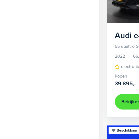
1
Hatchback
377
2
MPV
21
3
Overig
2
Audi
e
4
Personenbus
2
55 quattro S
5
SUV
505
2022
66
6
Sedan
electroni
18
Kopen
Stationwagon
101
39.895,-
Terreinwagen
1
Trike
1
Bekijke
Beschikbaar