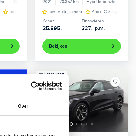
ine
Automaat
2021
76.857 km
Hybride benzine
Auto
en verwarmd
hemelbekleding donker
achteruitrijcamera
lichtmetalen velgen 7-spaaks 17"
Apple Carplay/Android
Kopen
Financieren
25.895,-
327,-
p.m.
Bekijken
Beschikbaar
Over
 media te bieden en om ons