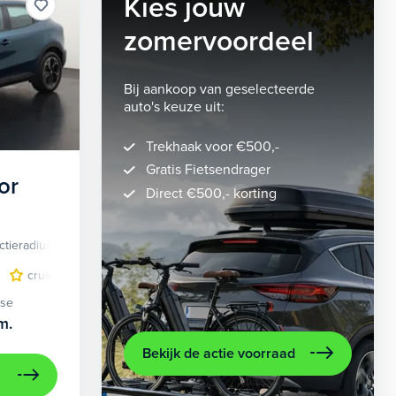
Kies jouw
zomervoordeel
Bij aankoop van geselecteerde
auto's keuze uit:
Trekhaak voor €500,-
Gratis Fietsendrager
or
Direct €500,- korting
ctieradius
Elektrisch
lichtmetalen velgen 5-spaaks 18"
cruise control adaptief
LED koplampen
volledig digitaal instrumentenpane
lichtmetalen velge
ase
m.
Bekijk de actie voorraad