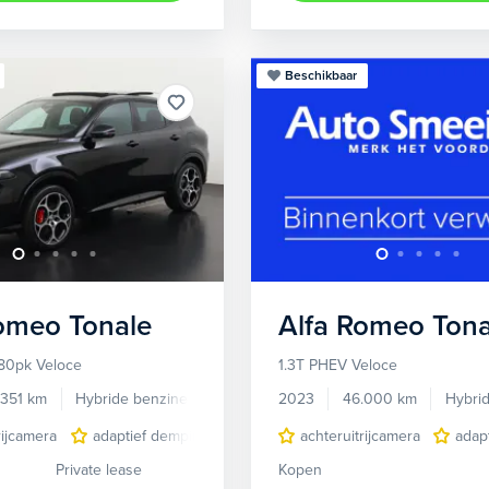
Beschikbaar
Romeo
Tonale
Alfa Romeo
Tona
80pk Veloce
1.3T PHEV Veloce
.351 km
Hybride benzine
Automaat
2023
46.000 km
Hybri
rijcamera
adaptief demping systeem
achteruitrijcamera
audio installatie premium
adap
Private lease
Kopen