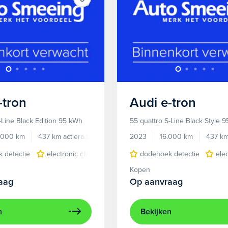
-tron
Audi
e-tron
-Line Black Edition 95 kWh
55 quattro S-Line Black Style 
.000 km
437 km actieradius
Elektrisch
2023
16.000 km
437 km
 detectie
electronic climate controle
dodehoek detectie
elektrisch glazen panora
ele
Kopen
aag
Op aanvraag
n
Bekijken