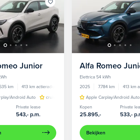
Romeo
Junior
Alfa Romeo
Juni
 kWh
Elettrica 54 kWh
.635 km
413 km actieradius
Elektrisch
2025
7.784 km
413 km a
rplay/Android Auto
cruise control adaptief
Apple Carplay/Android Auto
LED koplampen
Private lease
Kopen
Private le
543,-
p.m.
25.895,-
533,-
p.
n
Bekijken