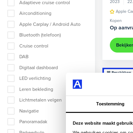
2023
22
Adaptieve cruise control
Apple Ca
Airconditioning
Kopen
Apple Carplay / Android Auto
Op aanvr
Bluetooth (telefoon)
Bekijke
Cruise control
DAB
Digitaal dashboard
Beschikbaar
LED verlichting
Leren bekleding
Lichtmetalen velgen
Toestemming
Navigatie
Panoramadak
Deze website maakt gebruik
Parkeerhulp
We gebruiken cookies om cont