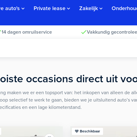
e auto's
Private lease
Zakelijk
Onderhou
14 dagen omruilservice
Vakkundig gecontrolee
iste occasions direct uit vo
ng maken we er een topsport van: het inkopen van alleen de alle
koop selectief te werk te gaan, bieden we je uitsluitend auto’s v
ecificaties en een lage kilometerstand.
Beschikbaar