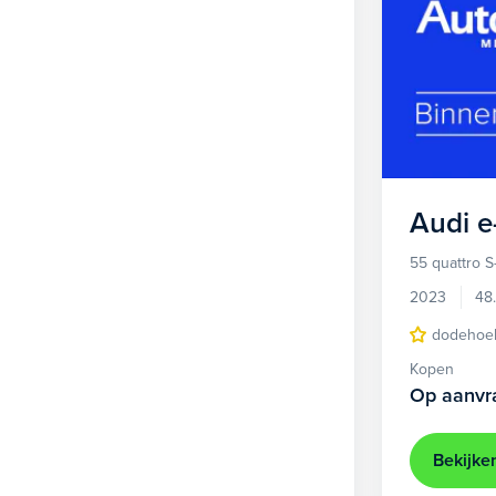
Audi
e
55 quattro S
2023
48
dodehoek
Kopen
Op aanvr
Bekijke