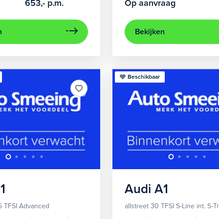
653,-
p.m.
Op aanvraag
n
Bekijken
Beschikbaar
1
Audi
A1
5 TFSI Advanced
allstreet 30 TFSI S-Line int. S-T