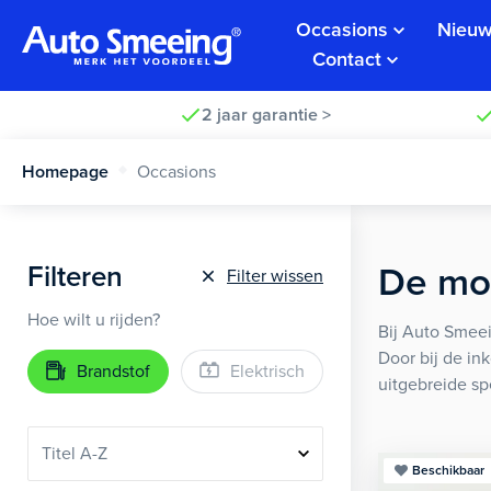
Occasions
Nieuw
Contact
2 jaar garantie >
Homepage
Occasions
Filteren
De moo
Filter wissen
Hoe wilt u rijden?
Bij Auto Smeei
Door bij de in
Brandstof
Elektrisch
uitgebreide sp
Beschikbaar