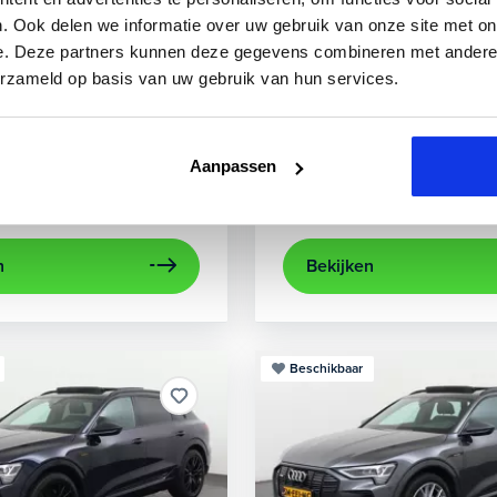
3
Audi
A3
. Ook delen we informatie over uw gebruik van onze site met on
e. Deze partners kunnen deze gegevens combineren met andere i
 TFSIe Plug-In
Sportback 40 TFSIe Advanced
erzameld op basis van uw gebruik van hun services.
.000 km
Hybride benzine
Automaat
2021
52.979 km
Hybrid
rijcamera
Apple Carplay/Android Auto
achteruitrijcamera
electronic climate control
Appl
Aanpassen
Kopen
aag
Op aanvraag
n
Bekijken
Beschikbaar