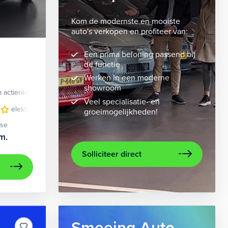
Kom de modernste en mooiste
auto's verkopen en profiteer van:
Een prima beloning passend bij
de functie
Werken in een moderne
showroom
 actieradius
Elektrisch
Veel specialisatie- en
velgen 10-spaaks 21"
elektrisch glazen panorama-dak
luxe lederen bekleding
lederen/stof bekleding
metaalkleur
lic
n
groeimogelijkheden!
ase
m.
Solliciteer direct