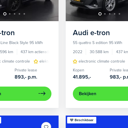
-tron
Audi
e-tron
-Line Black Style 95 kWh
55 quattro S edition 95 kWh
.596 km
437 km actieradius
Elektrisch
2022
30.588 km
437 km
c climate controle
elektrisch glazen panorama-dak
electronic climate controle
lichtmetalen 
Private lease
Kopen
Private le
893,-
p.m.
41.895,-
983,-
p.
n
Bekijken
Beschikbaar