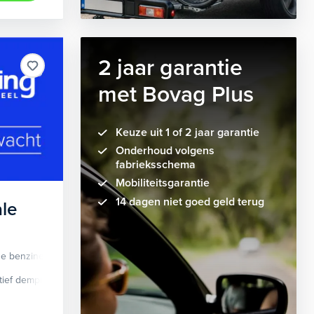
2 jaar garantie
met Bovag Plus
Keuze uit 1 of 2 jaar garantie
Onderhoud volgens
fabrieksschema
Mobiliteitsgarantie
14 dagen niet goed geld terug
le
de benzine
Automaat
tief demping systeem
cruise control adaptief
Apple Carplay/Android Auto
dodehoek detectie
elektrisch glaze
audio instal