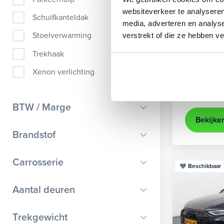
Audi
A
websiteverkeer te analyseren
Schuifkanteldak
media, adverteren en analys
Sportback 40
Stoelverwarming
verstrekt of die ze hebben v
2022
84
Trekhaak
achteruit
Xenon verlichting
Kopen
Op aanvr
BTW / Marge
Bekijke
BTW
Brandstof
Marge
Benzine
Carrosserie
Beschikbaar
Diesel
Bestelauto
9
Aantal deuren
Elektrisch
Cabriolet
9
Hybride benzine
0
Trekgewicht
Chassis cabine
1