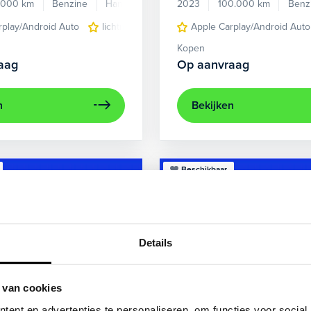
.000 km
Benzine
Handgeschakeld
2023
100.000 km
Benz
rplay/Android Auto
lichtmetalen velgen 5-spaaks 17"
Apple Carplay/Android Auto
voorstoel
Kopen
aag
Op aanvraag
n
Bekijken
Beschikbaar
Details
 van cookies
ent en advertenties te personaliseren, om functies voor social