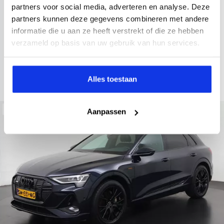
2022
34.998 km
437 km actieradius
Elektrisch
partners voor social media, adverteren en analyse. Deze
partners kunnen deze gegevens combineren met andere
electronic climate controle
elektrisch glazen panorama-dak
informatie die u aan ze heeft verstrekt of die ze hebben
Kopen
Private lease
verzameld op basis van uw gebruik van hun services.
36.895,-
793,-
p.m.
Bekijken
Alles toestaan
Beschikbaar
Aanpassen