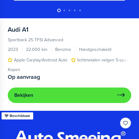
Audi
A1
Sportback 25 TFSI Advanced
2023
22.000 km
Benzine
Handgeschakeld
Apple Carplay/Android Auto
lichtmetalen velgen 5-spaaks 17
Kopen
Op aanvraag
Bekijken
Beschikbaar