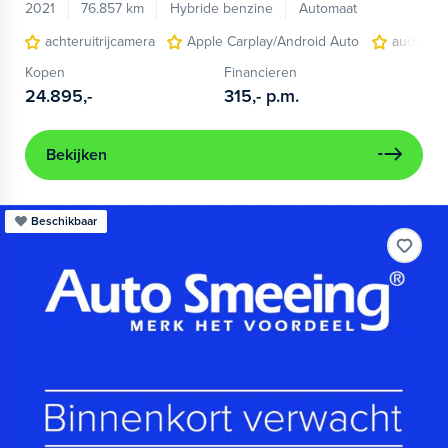
2021
76.857 km
Hybride benzine
Automaat
achteruitrijcamera
Apple Carplay/Android Auto
audio ins
Kopen
Financieren
24.895,-
315,-
p.m.
Bekijken
Beschikbaar