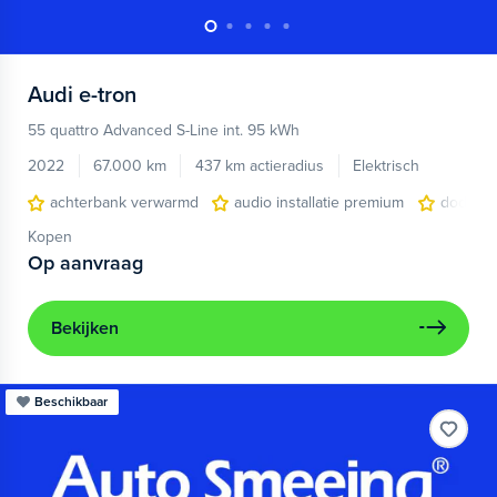
Audi
e-tron
55 quattro Advanced S-Line int. 95 kWh
2022
67.000 km
437 km actieradius
Elektrisch
achterbank verwarmd
audio installatie premium
dodehoe
Kopen
Op aanvraag
Bekijken
Beschikbaar