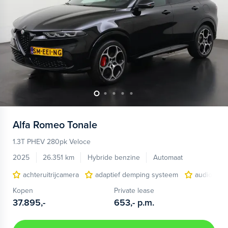
Alfa Romeo
Tonale
1.3T PHEV 280pk Veloce
2025
26.351 km
Hybride benzine
Automaat
achteruitrijcamera
adaptief demping systeem
audio inst
Kopen
Private lease
37.895,-
653,-
p.m.