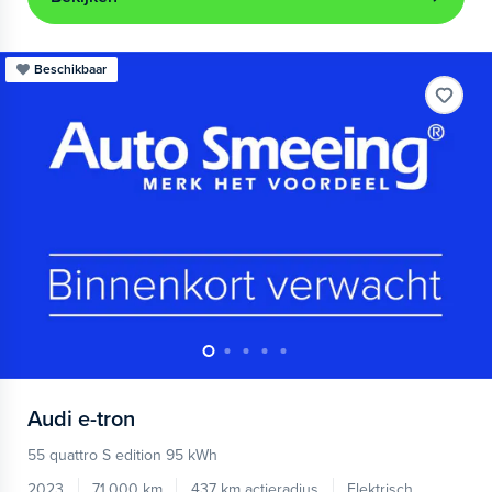
Beschikbaar
Audi
e-tron
55 quattro S edition 95 kWh
2023
71.000 km
437 km actieradius
Elektrisch