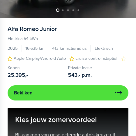
Alfa Romeo
Junior
Elettrica 54 kWh
2025
16.635 km
413 km actieradius
Elektrisch
Apple Carplay/Android Auto
cruise control adaptief
LED
Kopen
Private lease
25.395,-
543,-
p.m.
Bekijken
Kies jouw zomervoordeel
Bij aankoop van geselecteerde auto's keuze uit: