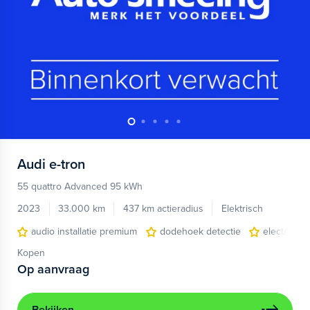
Audi
e-tron
55 quattro Advanced 95 kWh
2023
33.000 km
437 km actieradius
Elektrisch
audio installatie premium
dodehoek detectie
electronic 
Kopen
Op aanvraag