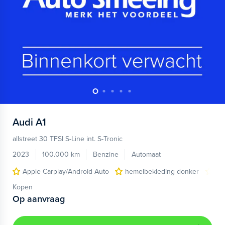
Audi
A1
allstreet 30 TFSI S-Line int. S-Tronic
2023
100.000 km
Benzine
Automaat
Apple Carplay/Android Auto
hemelbekleding donker
lic
Kopen
Op aanvraag