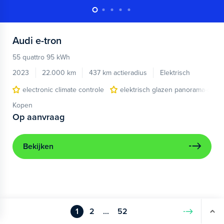
Audi
e-tron
55 quattro 95 kWh
2023
22.000 km
437 km actieradius
Elektrisch
electronic climate controle
elektrisch glazen panorama-dak
Kopen
Op aanvraag
Bekijken
1
2
...
52
Volgende