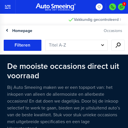
Vakkundig gecontroleerd >
Homepage
Occasions
Filteren
De mooiste occasions direct uit
voorraad
Bij Auto Smeeing maken we er een topsport van: het
inkopen van alleen de allermooiste en allerbeste
occasions! En dat doen we dagelijks. Door bij de inkoop
selectief te werk te gaan, bieden we je uitsluitend auto’s
van de beste kwaliteit. Stuk voor stuk unieke occasions
met uitgebreide specificaties en een lage