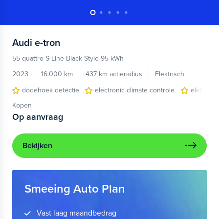
Audi
e-tron
55 quattro S-Line Black Style 95 kWh
2023
16.000 km
437 km actieradius
Elektrisch
dodehoek detectie
electronic climate controle
elektris
Kopen
Op aanvraag
Bekijken
Smeeing Auto Plan
Vast laag maandbedrag