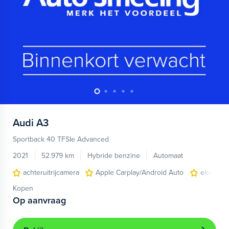
Audi
A3
Sportback 40 TFSIe Advanced
2021
52.979 km
Hybride benzine
Automaat
achteruitrijcamera
Apple Carplay/Android Auto
electroni
Kopen
Op aanvraag