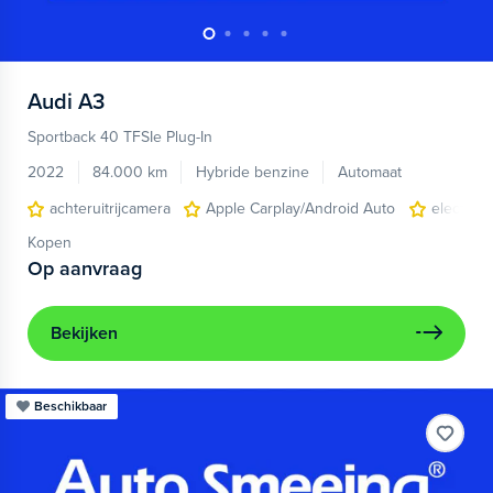
Audi
A3
Sportback 40 TFSIe Plug-In
2022
84.000 km
Hybride benzine
Automaat
achteruitrijcamera
Apple Carplay/Android Auto
electroni
Kopen
Op aanvraag
Bekijken
Beschikbaar