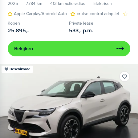
2025
7.784 km
413 km actieradius
Elektrisch
Apple Carplay/Android Auto
cruise control adaptief
LED
Kopen
Private lease
25.895,-
533,-
p.m.
Bekijken
Beschikbaar