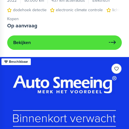
2022
50.000 km
437 km actieradius
Elektrisch
dodehoek detectie
electronic climate controle
lichtmeta
Kopen
Op aanvraag
Bekijken
Beschikbaar