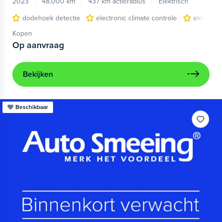
2023
48.000 km
437 km actieradius
Elektrisch
dodehoek detectie
electronic climate controle
elektris
Kopen
Op aanvraag
Bekijken
Beschikbaar