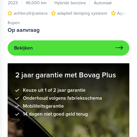
2023
46.000 km
Hybride benzine
Automaat
achteruitrijcamera
adaptief demping systeem
Apple Car
Kopen
Op aanvraag
Bekijken
2 jaar garantie met Bovag Plus
Keuze uit 1 of 2 jaar garantie
Onderhoud volgens fabrieksschema
Mobiliteitsgarantie
14 dagen niet goed geld terug