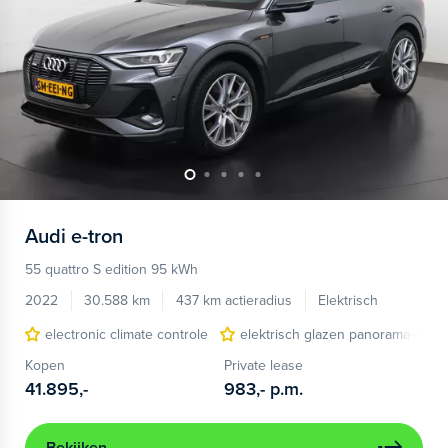
Audi
e-tron
55 quattro S edition 95 kWh
2022
30.588 km
437 km actieradius
Elektrisch
electronic climate controle
elektrisch glazen panorama-dak
Kopen
Private lease
41.895,-
983,-
p.m.
Bekijken