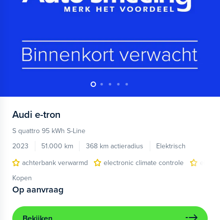
Audi
e-tron
S quattro 95 kWh S-Line
2023
51.000 km
368 km actieradius
Elektrisch
achterbank verwarmd
electronic climate controle
elektr
Kopen
Op aanvraag
Bekijken