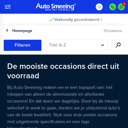
Vakkundig gecontroleerd >
Homepage
Occasions
Filteren
De mooiste occasions direct uit
voorraad
Bij Auto Smeeing maken we er een topsport van: het
inkopen van alleen de allermooiste en allerbeste
occasions! En dat doen we dagelijks. Door bij de inkoop
selectief te werk te gaan, bieden we je uitsluitend auto’s
van de beste kwaliteit. Stuk voor stuk unieke occasions
met uitgebreide specificaties en een lage