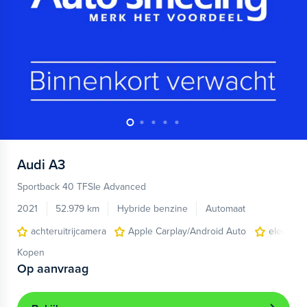
Audi
A3
Sportback 40 TFSIe Advanced
2021
52.979 km
Hybride benzine
Automaat
achteruitrijcamera
Apple Carplay/Android Auto
electroni
Kopen
Op aanvraag