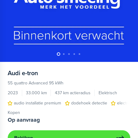
Audi
e-tron
55 quattro Advanced 95 kWh
2023
33.000 km
437 km actieradius
Elektrisch
audio installatie premium
dodehoek detectie
electronic 
Kopen
Op aanvraag