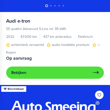
Audi
e-tron
55 quattro Advanced S-Line int. 95 kWh
2022
67.000 km
437 km actieradius
Elektrisch
achterbank verwarmd
audio installatie premium
dodehoe
Kopen
Op aanvraag
Bekijken
Beschikbaar