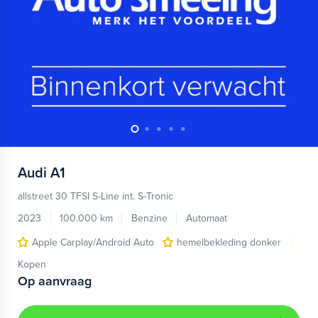
Audi
A1
allstreet 30 TFSI S-Line int. S-Tronic
2023
100.000 km
Benzine
Automaat
Apple Carplay/Android Auto
hemelbekleding donker
lic
Kopen
Op aanvraag