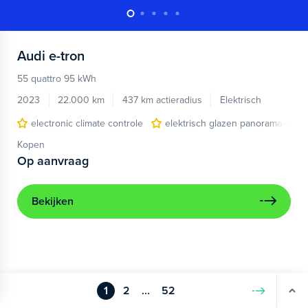
Audi
e-tron
55 quattro 95 kWh
2023
22.000 km
437 km actieradius
Elektrisch
electronic climate controle
elektrisch glazen panorama-dak
Kopen
Op aanvraag
Bekijken
1
2
...
52
Volgende