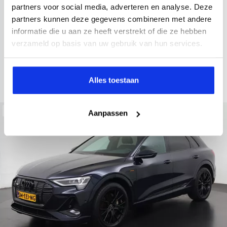
2022
34.998 km
437 km actieradius
Elektrisch
partners voor social media, adverteren en analyse. Deze
partners kunnen deze gegevens combineren met andere
electronic climate controle
elektrisch glazen panorama-dak
informatie die u aan ze heeft verstrekt of die ze hebben
Kopen
Private lease
verzameld op basis van uw gebruik van hun services.
36.895,-
793,-
p.m.
Bekijken
Alles toestaan
Beschikbaar
Aanpassen