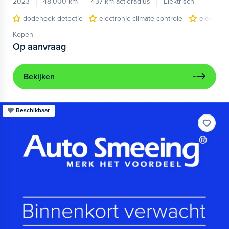
2023
48.000 km
437 km actieradius
Elektrisch
dodehoek detectie
electronic climate controle
elektris
Kopen
Op aanvraag
Bekijken
Beschikbaar