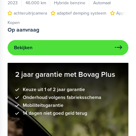
2023
46.000 km
Hybride benzine
Automaat
achteruitrijcamera
adaptief demping systeem
Apple Car
Kopen
Op aanvraag
Bekijken
2 jaar garantie met Bovag Plus
Keuze uit 1 of 2 jaar garantie
Onderhoud volgens fabrieksschema
Mobiliteitsgarantie
14 dagen niet goed geld terug