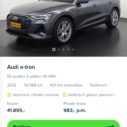
Audi
e-tron
55 quattro S edition 95 kWh
2022
30.588 km
437 km actieradius
Elektrisch
electronic climate controle
elektrisch glazen panorama-dak
Kopen
Private lease
41.895,-
983,-
p.m.
Bekijken