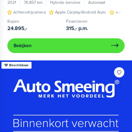
2021
76.857 km
Hybride benzine
Automaat
achteruitrijcamera
Apple Carplay/Android Auto
audio ins
Kopen
Financieren
24.895,-
315,-
p.m.
Bekijken
Beschikbaar