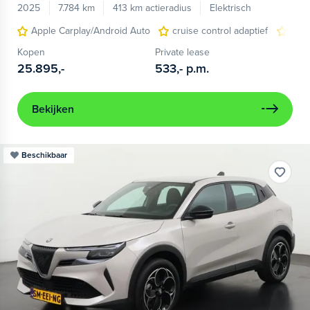
2025
7.784 km
413 km actieradius
Elektrisch
Apple Carplay/Android Auto
cruise control adaptief
LED
Kopen
Private lease
25.895,-
533,-
p.m.
Bekijken
Beschikbaar