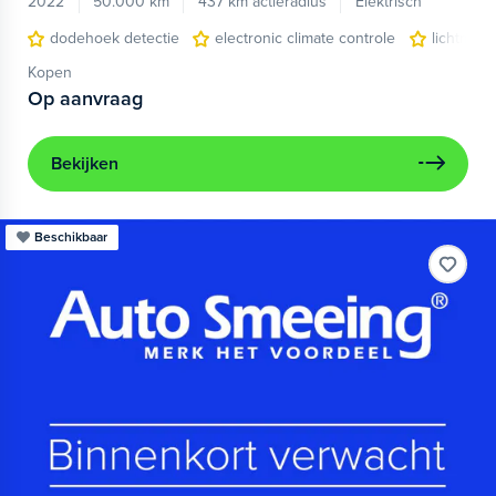
2022
50.000 km
437 km actieradius
Elektrisch
dodehoek detectie
electronic climate controle
lichtmeta
Kopen
Op aanvraag
Bekijken
Beschikbaar