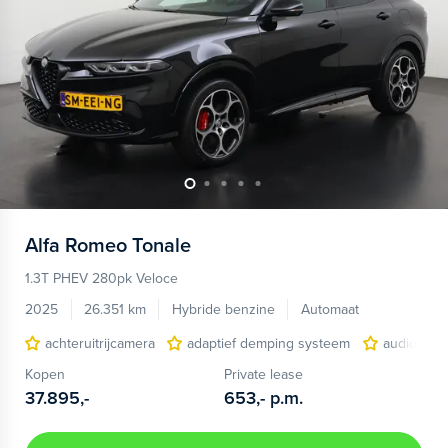
Alfa Romeo
Tonale
1.3T PHEV 280pk Veloce
2025
26.351 km
Hybride benzine
Automaat
achteruitrijcamera
adaptief demping systeem
audio inst
Kopen
Private lease
37.895,-
653,-
p.m.