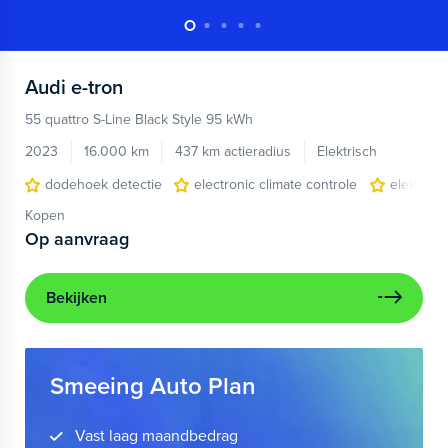
Audi
e-tron
55 quattro S-Line Black Style 95 kWh
2023
16.000 km
437 km actieradius
Elektrisch
dodehoek detectie
electronic climate controle
elektris
Kopen
Op aanvraag
Bekijken
Smeeing Auto Plan
Vast laag maandbedrag