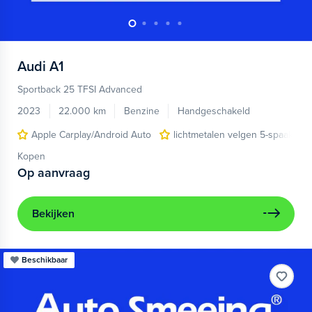
Audi
A1
Sportback 25 TFSI Advanced
2023
22.000 km
Benzine
Handgeschakeld
Apple Carplay/Android Auto
lichtmetalen velgen 5-spaaks 17
Kopen
Op aanvraag
Bekijken
Beschikbaar