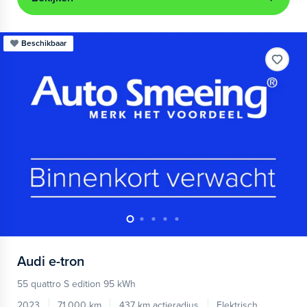
Beschikbaar
Audi
e-tron
55 quattro S edition 95 kWh
2023
71.000 km
437 km actieradius
Elektrisch