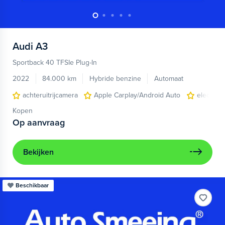
Audi
A3
Sportback 40 TFSIe Plug-In
2022
84.000 km
Hybride benzine
Automaat
achteruitrijcamera
Apple Carplay/Android Auto
electroni
Kopen
Op aanvraag
Bekijken
Beschikbaar