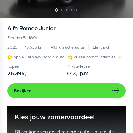
Alfa Romeo
Junior
Elettrica 54 kWh
2025
16.635 km
413 km actieradius
Elektrisch
Apple Carplay/Android Auto
cruise control adaptief
LED
Kopen
Private lease
25.395,-
543,-
p.m.
Bekijken
Kies jouw zomervoordeel
Bij aankoop van geselecteerde auto's keuze uit: