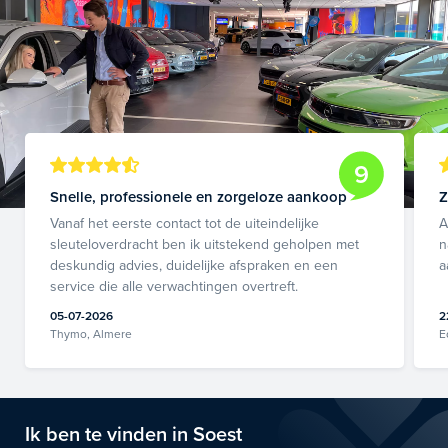
9
Snelle, professionele en zorgeloze aankoop
Z
Vanaf het eerste contact tot de uiteindelijke
A
sleuteloverdracht ben ik uitstekend geholpen met
n
deskundig advies, duidelijke afspraken en een
a
service die alle verwachtingen overtreft.
05-07-2026
2
Thymo, Almere
E
Ik ben te vinden in Soest