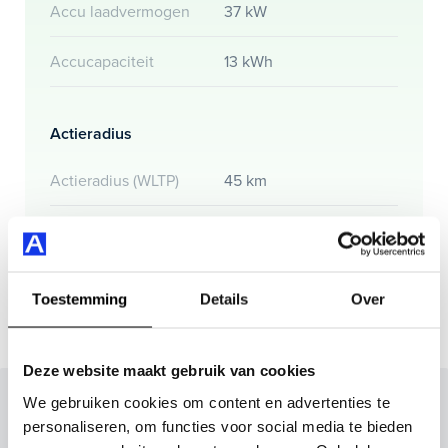
Accu laadvermogen
37 kW
Accucapaciteit
13 kWh
Actieradius
Actieradius (WLTP)
45 km
Gemmiddeld elektrisch
14.4 kW
verbuik
Toestemming
Details
Over
Deze website maakt gebruik van cookies
Inruilvoorstel op deze auto?
We gebruiken cookies om content en advertenties te
personaliseren, om functies voor social media te bieden
Vul hier je gegevens in en vergeet niet foto's van je