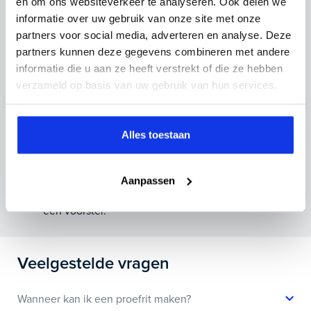
en om ons websiteverkeer te analyseren. Ook delen we
inruilauto mee te sturen.
informatie over uw gebruik van onze site met onze
partners voor social media, adverteren en analyse. Deze
Kenteken huidige auto
Kilometerstand (bij benadering)
partners kunnen deze gegevens combineren met andere
informatie die u aan ze heeft verstrekt of die ze hebben
verzameld op basis van uw gebruik van hun services.
Inruilvoorstel aanvragen
Alles toestaan
Wanneer je foto’s meestuurt ontvang je op
Aanpassen
maandag tot en met vrijdag binnen enkele uren
een voorstel.
Veelgestelde vragen
Wanneer kan ik een proefrit maken?