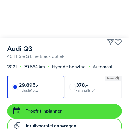
Audi Q3
45 TFSIe S Line Black optiek
2021
79.564 km
Hybride benzine
Automaat
Nieuw
29.895,-
378,-
inclusief btw
vanafprijs p/m
Proefrit inplannen
Inruilvoorstel aanvragen