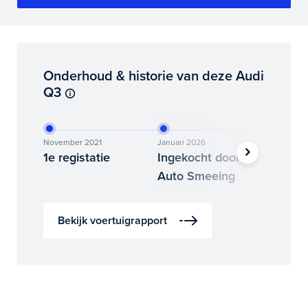
Onderhoud & historie van deze Audi
Q3
November 2021
Januari 2026
Februari
1e registatie
Ingekocht door
Binne
Auto Smeeing
Auto 
Bekijk voertuigrapport