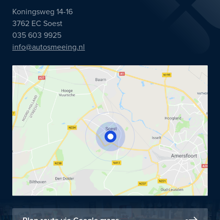
Koningsweg 14-16
3762 EC Soest
035 603 9925
info@autosmeeing.nl