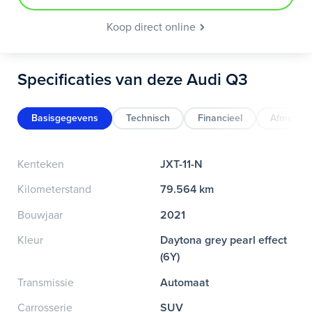
Koop direct online
Specificaties van deze Audi Q3
Basisgegevens
Technisch
Financieel
Afmeting
Kenteken
JXT-11-N
Kilometerstand
79.564 km
Bouwjaar
2021
Kleur
Daytona grey pearl effect
(6Y)
Transmissie
Automaat
Carrosserie
SUV