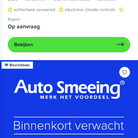
achterbank verwarmd
electronic climate controle
elektr
Kopen
Op aanvraag
Bekijken
Beschikbaar