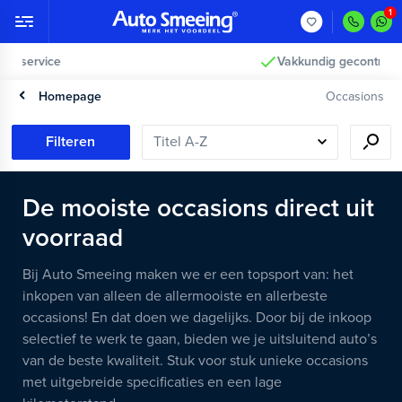
Vakkundig gecontroleerd >
Homepage
Occasions
Filteren
De mooiste occasions direct uit
voorraad
Bij Auto Smeeing maken we er een topsport van: het
inkopen van alleen de allermooiste en allerbeste
occasions! En dat doen we dagelijks. Door bij de inkoop
selectief te werk te gaan, bieden we je uitsluitend auto’s
van de beste kwaliteit. Stuk voor stuk unieke occasions
met uitgebreide specificaties en een lage