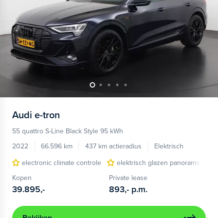
Audi
e-tron
55 quattro S-Line Black Style 95 kWh
2022
66.596 km
437 km actieradius
Elektrisch
electronic climate controle
elektrisch glazen panorama-dak
Kopen
Private lease
39.895,-
893,-
p.m.
Bekijken