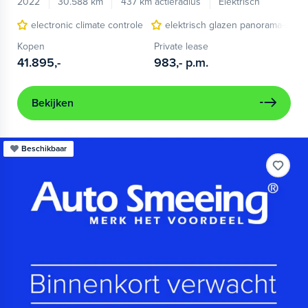
2022
30.588 km
437 km actieradius
Elektrisch
electronic climate controle
elektrisch glazen panorama-dak
Kopen
Private lease
41.895,-
983,-
p.m.
Bekijken
Beschikbaar