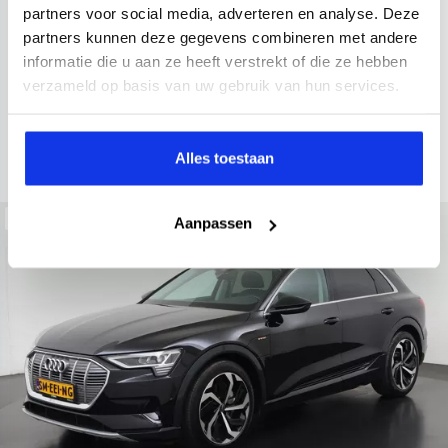
2021
52.979 km
Hybride benzine
Automaat
partners voor social media, adverteren en analyse. Deze
partners kunnen deze gegevens combineren met andere
achteruitrijcamera
Apple Carplay/Android Auto
electroni
informatie die u aan ze heeft verstrekt of die ze hebben
Kopen
verzameld op basis van uw gebruik van hun services.
Op aanvraag
Bekijken
Alles toestaan
Beschikbaar
Aanpassen