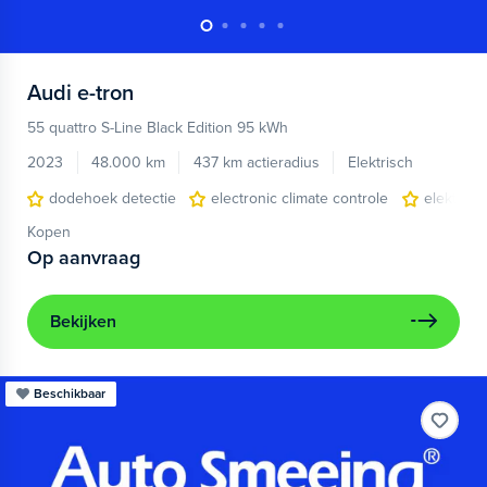
Audi
e-tron
55 quattro S-Line Black Edition 95 kWh
2023
48.000 km
437 km actieradius
Elektrisch
dodehoek detectie
electronic climate controle
elektris
Kopen
Op aanvraag
Bekijken
Beschikbaar