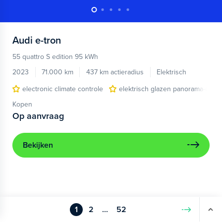
Audi
e-tron
55 quattro S edition 95 kWh
2023
71.000 km
437 km actieradius
Elektrisch
electronic climate controle
elektrisch glazen panorama-dak
Kopen
Op aanvraag
Bekijken
1
2
...
52
Volgende