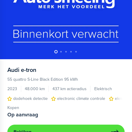
Audi
e-tron
55 quattro S-Line Black Edition 95 kWh
2023
48.000 km
437 km actieradius
Elektrisch
dodehoek detectie
electronic climate controle
elektris
Kopen
Op aanvraag