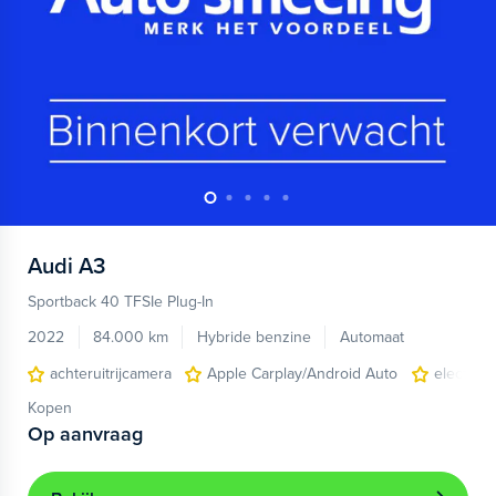
Audi
A3
Sportback 40 TFSIe Plug-In
2022
84.000 km
Hybride benzine
Automaat
achteruitrijcamera
Apple Carplay/Android Auto
electroni
Kopen
Op aanvraag