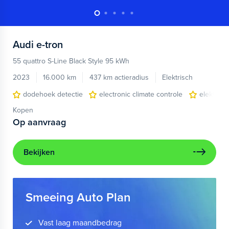
Audi
e-tron
55 quattro S-Line Black Style 95 kWh
2023
16.000 km
437 km actieradius
Elektrisch
dodehoek detectie
electronic climate controle
elektris
Kopen
Op aanvraag
Bekijken
Smeeing Auto Plan
Vast laag maandbedrag