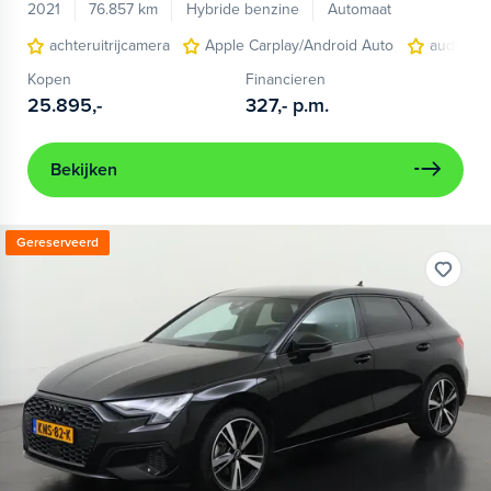
2021
76.857 km
Hybride benzine
Automaat
achteruitrijcamera
Apple Carplay/Android Auto
audio ins
Kopen
Financieren
25.895,-
327,-
p.m.
Bekijken
Gereserveerd