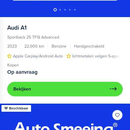
Audi
A1
Sportback 25 TFSI Advanced
2023
22.000 km
Benzine
Handgeschakeld
Apple Carplay/Android Auto
lichtmetalen velgen 5-spaaks 17
Kopen
Op aanvraag
Bekijken
Beschikbaar