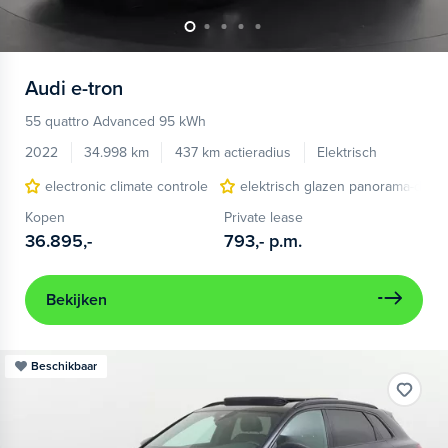
Audi
e-tron
55 quattro Advanced 95 kWh
2022
34.998 km
437 km actieradius
Elektrisch
electronic climate controle
elektrisch glazen panorama-dak
Kopen
Private lease
36.895,-
793,-
p.m.
Bekijken
Beschikbaar