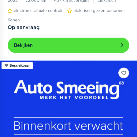
2022
72.000 km
437 km actieradius
Elektrisch
electronic climate controle
elektrisch glazen panorama-dak
Kopen
Op aanvraag
Bekijken
Beschikbaar