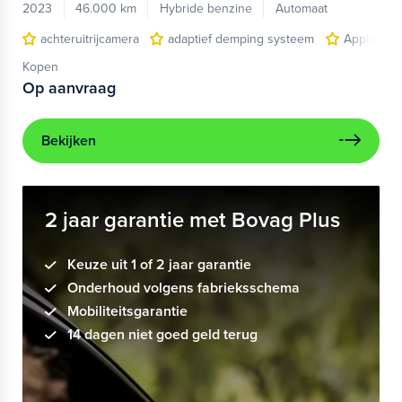
2023
46.000 km
Hybride benzine
Automaat
achteruitrijcamera
adaptief demping systeem
Apple Car
Kopen
Op aanvraag
Bekijken
2 jaar garantie met Bovag Plus
Keuze uit 1 of 2 jaar garantie
Onderhoud volgens fabrieksschema
Mobiliteitsgarantie
14 dagen niet goed geld terug