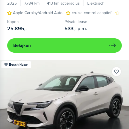
2025
7.784 km
413 km actieradius
Elektrisch
Apple Carplay/Android Auto
cruise control adaptief
LED
Kopen
Private lease
25.895,-
533,-
p.m.
Bekijken
Beschikbaar