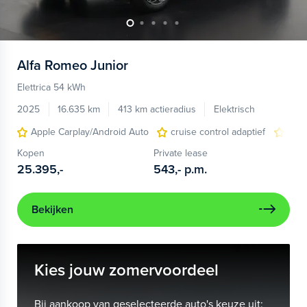
Alfa Romeo
Junior
Elettrica 54 kWh
2025
16.635 km
413 km actieradius
Elektrisch
Apple Carplay/Android Auto
cruise control adaptief
LED
Kopen
Private lease
25.395,-
543,-
p.m.
Bekijken
Kies jouw zomervoordeel
Bij aankoop van geselecteerde auto's keuze uit: