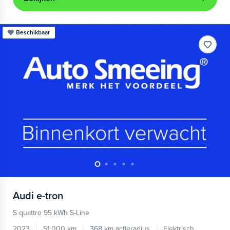
Beschikbaar
Audi
e-tron
S quattro 95 kWh S-Line
2023
51.000 km
368 km actieradius
Elektrisch