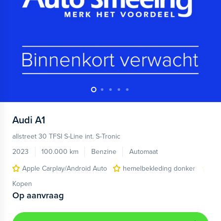
Audi
A1
allstreet 30 TFSI S-Line int. S-Tronic
2023
100.000 km
Benzine
Automaat
Apple Carplay/Android Auto
hemelbekleding donker
lic
Kopen
Op aanvraag