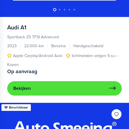
Audi
A1
Sportback 25 TFSI Advanced
2023
22.000 km
Benzine
Handgeschakeld
Apple Carplay/Android Auto
lichtmetalen velgen 5-spaaks 17
Kopen
Op aanvraag
Bekijken
Beschikbaar