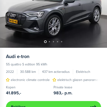
Audi
e-tron
55 quattro S edition 95 kWh
2022
30.588 km
437 km actieradius
Elektrisch
electronic climate controle
elektrisch glazen panorama-dak
Kopen
Private lease
41.895,-
983,-
p.m.
Bekijken