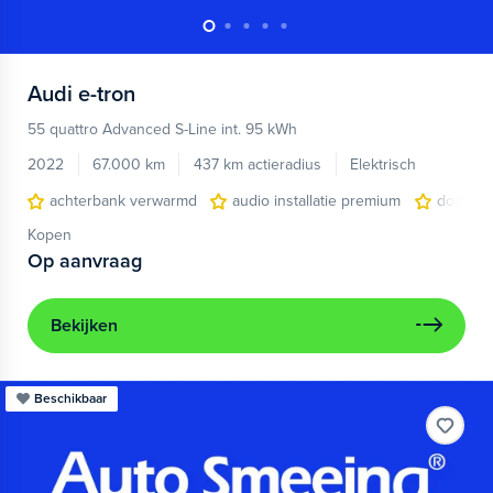
Audi
e-tron
55 quattro Advanced S-Line int. 95 kWh
2022
67.000 km
437 km actieradius
Elektrisch
achterbank verwarmd
audio installatie premium
dodehoe
Kopen
Op aanvraag
Bekijken
Beschikbaar