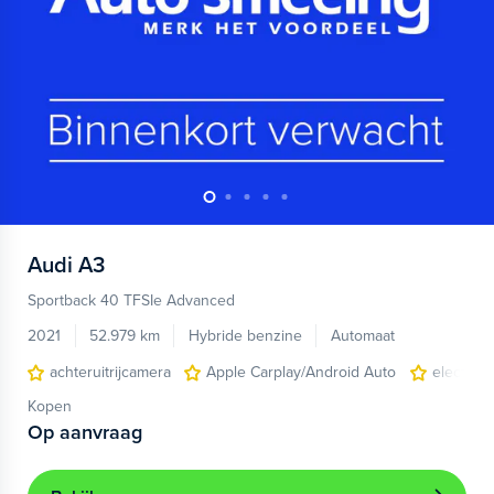
Audi
A3
Sportback 40 TFSIe Advanced
2021
52.979 km
Hybride benzine
Automaat
achteruitrijcamera
Apple Carplay/Android Auto
electroni
Kopen
Op aanvraag