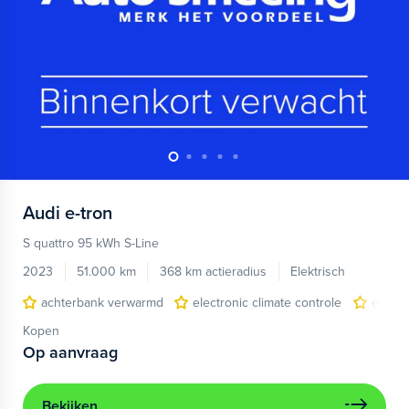
Audi
e-tron
S quattro 95 kWh S-Line
2023
51.000 km
368 km actieradius
Elektrisch
achterbank verwarmd
electronic climate controle
elektr
Kopen
Op aanvraag
Bekijken