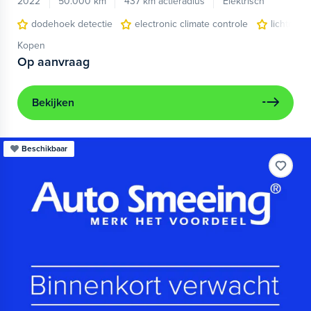
2022
50.000 km
437 km actieradius
Elektrisch
dodehoek detectie
electronic climate controle
lichtmeta
Kopen
Op aanvraag
Bekijken
Beschikbaar