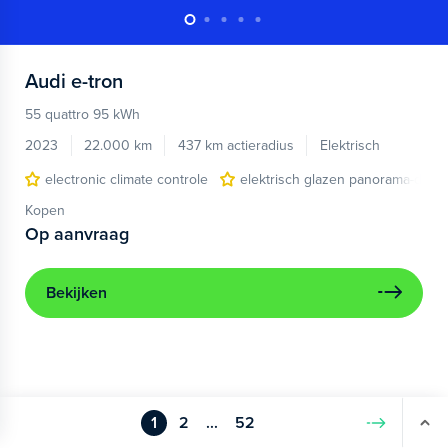
Audi
e-tron
55 quattro 95 kWh
2023
22.000 km
437 km actieradius
Elektrisch
electronic climate controle
elektrisch glazen panorama-dak
Kopen
Op aanvraag
Bekijken
1
2
...
52
Volgende