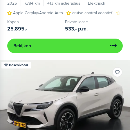
2025
7.784 km
413 km actieradius
Elektrisch
Apple Carplay/Android Auto
cruise control adaptief
LED
Kopen
Private lease
25.895,-
533,-
p.m.
Bekijken
Beschikbaar