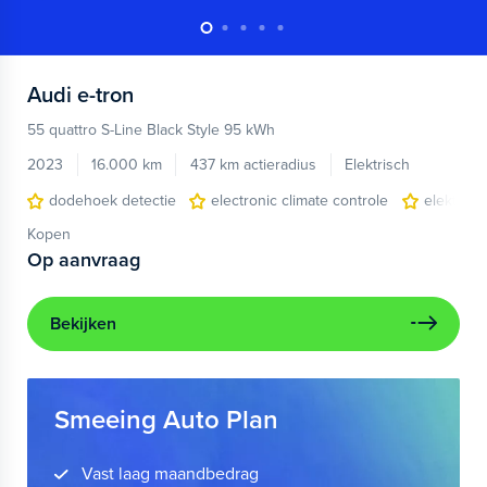
Audi
e-tron
55 quattro S-Line Black Style 95 kWh
2023
16.000 km
437 km actieradius
Elektrisch
dodehoek detectie
electronic climate controle
elektris
Kopen
Op aanvraag
Bekijken
Smeeing Auto Plan
Vast laag maandbedrag