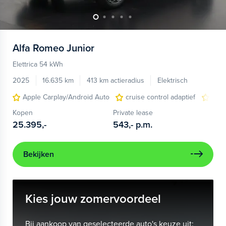
Alfa Romeo
Junior
Elettrica 54 kWh
2025
16.635 km
413 km actieradius
Elektrisch
Apple Carplay/Android Auto
cruise control adaptief
LED
Kopen
Private lease
25.395,-
543,-
p.m.
Bekijken
Kies jouw zomervoordeel
Bij aankoop van geselecteerde auto's keuze uit: