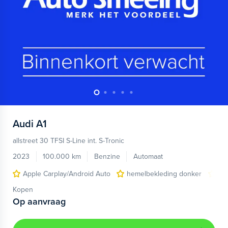
Audi
A1
allstreet 30 TFSI S-Line int. S-Tronic
2023
100.000 km
Benzine
Automaat
Apple Carplay/Android Auto
hemelbekleding donker
lic
Kopen
Op aanvraag