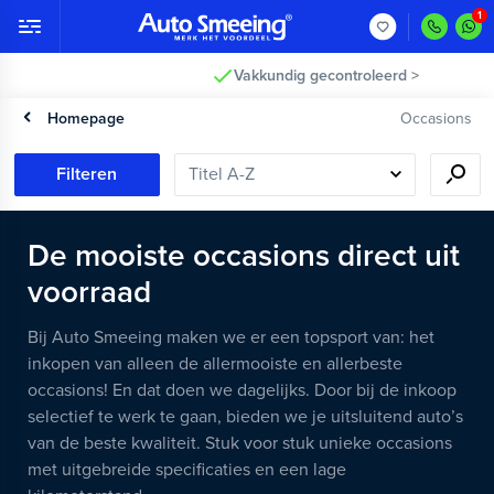
Vakkundig gecontroleerd >
Homepage
Occasions
Filteren
De mooiste occasions direct uit
voorraad
Bij Auto Smeeing maken we er een topsport van: het
inkopen van alleen de allermooiste en allerbeste
occasions! En dat doen we dagelijks. Door bij de inkoop
selectief te werk te gaan, bieden we je uitsluitend auto’s
van de beste kwaliteit. Stuk voor stuk unieke occasions
met uitgebreide specificaties en een lage