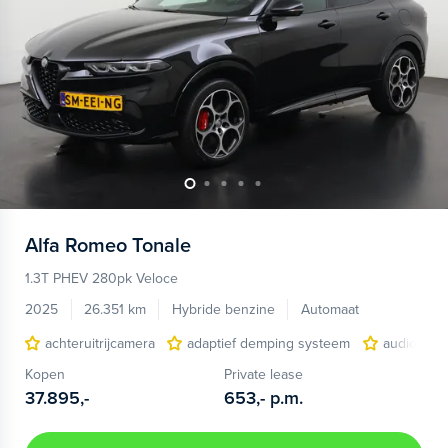
Alfa Romeo
Tonale
1.3T PHEV 280pk Veloce
2025
26.351 km
Hybride benzine
Automaat
achteruitrijcamera
adaptief demping systeem
audio inst
Kopen
Private lease
37.895,-
653,-
p.m.