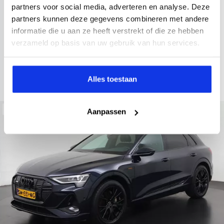
2022
34.998 km
437 km actieradius
Elektrisch
partners voor social media, adverteren en analyse. Deze
partners kunnen deze gegevens combineren met andere
electronic climate controle
elektrisch glazen panorama-dak
informatie die u aan ze heeft verstrekt of die ze hebben
Kopen
Private lease
verzameld op basis van uw gebruik van hun services.
36.895,-
793,-
p.m.
Bekijken
Alles toestaan
Beschikbaar
Aanpassen