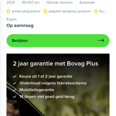
2023
46.000 km
Hybride benzine
Automaat
achteruitrijcamera
adaptief demping systeem
Apple Car
Kopen
Op aanvraag
Bekijken
2 jaar garantie met Bovag Plus
Keuze uit 1 of 2 jaar garantie
Onderhoud volgens fabrieksschema
Mobiliteitsgarantie
14 dagen niet goed geld terug