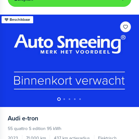
Beschikbaar
Audi
e-tron
55 quattro S edition 95 kWh
2023
71.000 km
437 km actieradius
Elektrisch