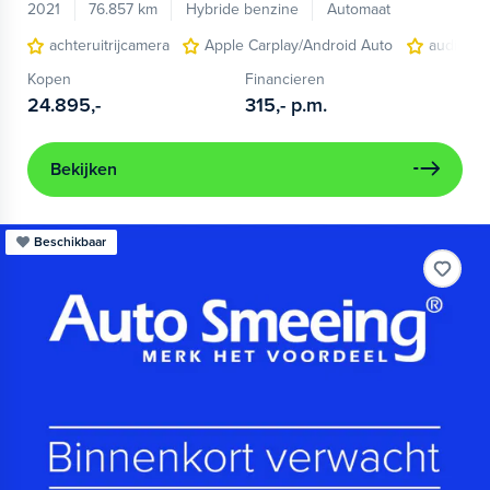
2021
76.857 km
Hybride benzine
Automaat
achteruitrijcamera
Apple Carplay/Android Auto
audio ins
Kopen
Financieren
24.895,-
315,-
p.m.
Bekijken
Beschikbaar