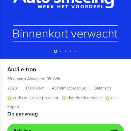
Audi
e-tron
55 quattro Advanced 95 kWh
2023
33.000 km
437 km actieradius
Elektrisch
audio installatie premium
dodehoek detectie
electronic 
Kopen
Op aanvraag