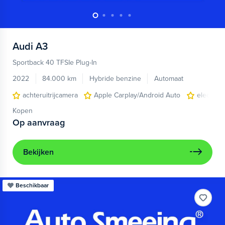
Audi
A3
Sportback 40 TFSIe Plug-In
2022
84.000 km
Hybride benzine
Automaat
achteruitrijcamera
Apple Carplay/Android Auto
electroni
Kopen
Op aanvraag
Bekijken
Beschikbaar